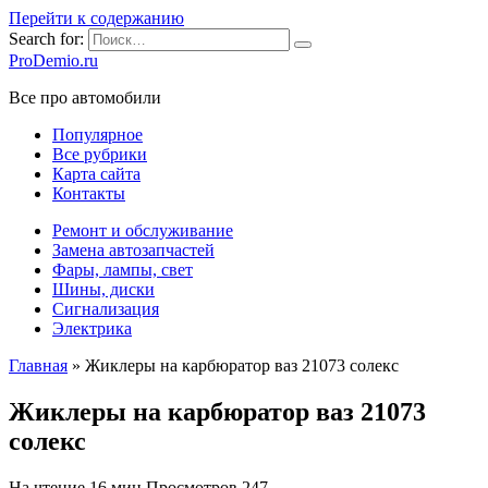
Перейти к содержанию
Search for:
ProDemio.ru
Все про автомобили
Популярное
Все рубрики
Карта сайта
Контакты
Ремонт и обслуживание
Замена автозапчастей
Фары, лампы, свет
Шины, диски
Сигнализация
Электрика
Главная
»
Жиклеры на карбюратор ваз 21073 солекс
Жиклеры на карбюратор ваз 21073
солекс
На чтение
16 мин
Просмотров
247