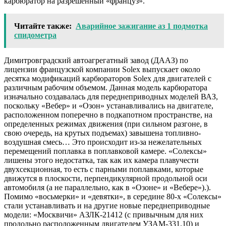
карбюратор на разрешенный «француз».
Читайте также:
Аварийное зажигание аз 1 подмотка
спидометра
Димитровградский автоагрегатный завод (ДААЗ) по
лицензии французской компании Solex выпускает около
десятка модификаций карбюраторов Solex для двигателей с
различным рабочим объемом. Данная модель карбюратора
изначально создавалась для переднеприводных моделей ВАЗ,
поскольку «Вебер» и «Озон» устанавливались на двигателе,
расположенном поперечно в подкапотном пространстве, на
определенных режимах движения (при сильном разгоне, в
свою очередь, на крутых подъемах) завышена топливно-
воздушная смесь… Это происходит из-за нежелательных
перемещений поплавка в поплавковой камере. «Солексы»
лишены этого недостатка, так как их камера плавучести
двухсекционная, то есть с парными поплавками, которые
движутся в плоскости, перпендикулярной продольной оси
автомобиля (а не параллельно, как в «Озоне» и «Вебере»).).
Помимо «восьмерки» и «девятки», в середине 80-х «Солексы»
стали устанавливать и на другие новые переднеприводные
модели: «Москвичи» АЗЛК-21412 (с привычным для них
продольно расположенным двигателем УЗАМ-331.10) и