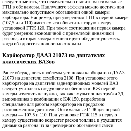
следует отметить, что нежелательно ставить максимальные
ГТЦ в обе камеры. Наилучшего эффекта можно достичь при
максимально допустимом обогащении одной камеры
карбюратора. Например, при умеренном ГТЦ в первой камере
(107,5 или 110) имеет смысл обогатить вторую камеру
установкой ГТЖ 120. При таком соотношении первая камера
будет умеренно экономичной с приемлемой динамикой
разгона, а вторая камера компенсирует обедненную смесь,
когда оба дросселя полностью открыты.
Карбюратор ДААЗ 21073 на двигателях
классических ВАЗов
Ранее обсуждались проблемы установки карбюратора ДААЗ
21073 на двигатели семейства 2108. При установке этого
карбюратора на двигатели заднеприводных моделей ВАЗ
следует учитывать следующие особенности. КЖ первой
камеры изменять не нужно, так как эмульсионная трубка ЗД,
выполненная в комбинации с КЖ 150, разработана
специально для работы карбюратора на продольно
расположенном двигателе. Оптимальные ГТЖ для первой
камеры — 107,5 и 110. При установке ГТЖ 115 в первую
камеру существенно возрастет расход топлива и ухудшится
динамика разгона из-за чрезмерного обогащения смеси.