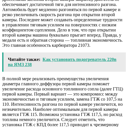
обеспечивает достаточной тяги для интенсивного разгона.
Автомобиль будет медленно разгоняться по первой камере и
резко увеличивать скорость разгона при открытии второй
камеры. Последнее может создавать определенные трудности
в управлении тяговым усилием на поверхностях с низким
коэффициентом сцепления. Дело в том, что при открытии
второй камеры машина буквально прыгает вперед. Правда, у
медали есть и обратная сторона — топливная экономичность.
Это главная особенность карбюратора 21073.
Читайте также:
Как установить подогреватель 220в
на ЯМЗ 238
В полной мере реализовать преимущества увеличения
диаметра главного диффузора первой камеры поможет
увеличение расхода основного топливного сопла (далее ГТЦ)
первой камеры. Первый вариант — это компромисс между
экономичностью и тяговым усилием, замена ГТЖ со 107,5 на
110. Интенсивность разгона по первой камере увеличится, но
незначительно. Наиболее оптимальным для первой камеры
является ГТЖ 115. Возможна установка ГТЖ 117,5, но расход
топлива немного увеличится. Следует отметить, что
установка ГТЖ с КПД более 117,5 приводит к чрезмерному