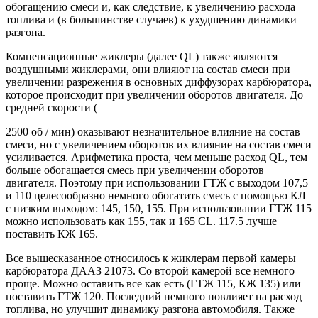
обогащению смеси и, как следствие, к увеличению расхода
топлива и (в большинстве случаев) к ухудшению динамики
разгона.
Компенсационные жиклеры (далее QL) также являются
воздушными жиклерами, они влияют на состав смеси при
увеличении разрежения в основных диффузорах карбюратора,
которое происходит при увеличении оборотов двигателя. До
средней скорости (
2500 об / мин) оказывают незначительное влияние на состав
смеси, но с увеличением оборотов их влияние на состав смеси
усиливается. Арифметика проста, чем меньше расход QL, тем
больше обогащается смесь при увеличении оборотов
двигателя. Поэтому при использовании ГТЖ с выходом 107,5
и 110 целесообразно немного обогатить смесь с помощью КЛ
с низким выходом: 145, 150, 155. При использовании ГТЖ 115
можно использовать как 155, так и 165 CL. 117.5 лучше
поставить КЖ 165.
Все вышесказанное относилось к жиклерам первой камеры
карбюратора ДААЗ 21073. Со второй камерой все немного
проще. Можно оставить все как есть (ГТЖ 115, КЖ 135) или
поставить ГТЖ 120. Последний немного повлияет на расход
топлива, но улучшит динамику разгона автомобиля. Также