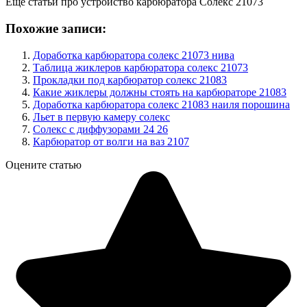
Еще статьи про устройство карбюратора Солекс 21073
Похожие записи:
Доработка карбюратора солекс 21073 нива
Таблица жиклеров карбюратора солекс 21073
Прокладки под карбюратор солекс 21083
Какие жиклеры должны стоять на карбюраторе 21083
Доработка карбюратора солекс 21083 наиля порошина
Льет в первую камеру солекс
Солекс с диффузорами 24 26
Карбюратор от волги на ваз 2107
Оцените статью