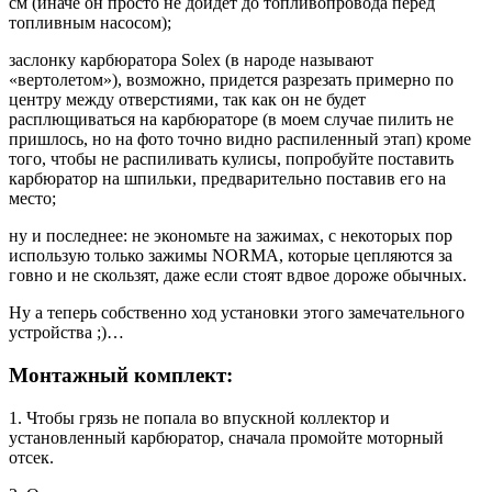
см (иначе он просто не дойдет до топливопровода перед
топливным насосом);
заслонку карбюратора Solex (в народе называют
«вертолетом»), возможно, придется разрезать примерно по
центру между отверстиями, так как он не будет
расплющиваться на карбюраторе (в моем случае пилить не
пришлось, но на фото точно видно распиленный этап) кроме
того, чтобы не распиливать кулисы, попробуйте поставить
карбюратор на шпильки, предварительно поставив его на
место;
ну и последнее: не экономьте на зажимах, с некоторых пор
использую только зажимы NORMA, которые цепляются за
говно и не скользят, даже если стоят вдвое дороже обычных.
Ну а теперь собственно ход установки этого замечательного
устройства ;)…
Монтажный комплект:
1. Чтобы грязь не попала во впускной коллектор и
установленный карбюратор, сначала промойте моторный
отсек.