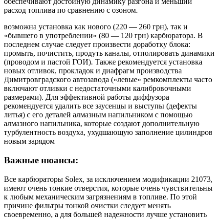
обеспечивают достойную динамику разгона и меньший
расход топлива по сравнению с озоном.
возможна установка как нового (220 — 260 грн), так и
«бывшего в употреблении» (80 — 120 грн) карбюратора. В
последнем случае следует произвести доработку блока:
промыть, почистить, продуть каналы, отполировать динамики
(проводом и пастой ГОИ). Также рекомендуется установка
новых отливок, прокладок и диафрагм производства
Димитровградского автозавода («левые» ремкомплекты часто
включают отливки с недостаточными калибровочными
размерами). Для эффективной работы диффузора
рекомендуется удалить все заусенцы и выступы (дефекты
литья) с его деталей алмазным напильником с помощью
алмазного напильника, которые создают дополнительную
турбулентность воздуха, ухудшающую заполнение цилиндров
новым зарядом
Важные нюансы:
Все карбюраторы Solex, за исключением модификации 21073,
имеют очень тонкие отверстия, которые очень чувствительны
к любым механическим загрязнениям в топливе. По этой
причине фильтры тонкой очистки следует менять
своевременно, а для большей надежности лучше установить