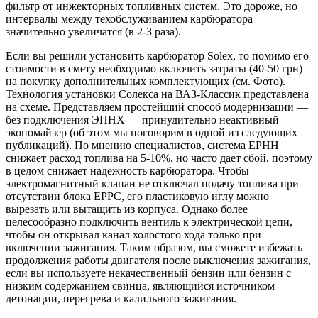
фильтр от инжекторных топливных систем. Это дороже, но
интервалы между техобслуживанием карбюратора
значительно увеличатся (в 2-3 раза).
Если вы решили установить карбюратор Solex, то помимо его
стоимости в смету необходимо включить затраты (40-50 грн)
на покупку дополнительных комплектующих (см. Фото).
Технология установки Солекса на ВАЗ-Классик представлена ​​
на схеме. Представляем простейший способ модернизации —
без подключения ЭПНХ — принудительно неактивный
экономайзер (об этом мы поговорим в одной из следующих
публикаций). По мнению специалистов, система EPHH
снижает расход топлива на 5-10%, но часто дает сбой, поэтому
в целом снижает надежность карбюратора. Чтобы
электромагнитный клапан не отключал подачу топлива при
отсутствии блока EPPC, его пластиковую иглу можно
вырезать или вытащить из корпуса. Однако более
целесообразно подключить вентиль к электрической цепи,
чтобы он открывал канал холостого хода только при
включении зажигания. Таким образом, вы сможете избежать
продолжения работы двигателя после выключения зажигания,
если вы используете некачественный бензин или бензин с
низким содержанием свинца, являющийся источником
детонации, перегрева и калильного зажигания.