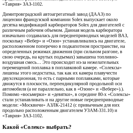
«Таврия» ЗАЗ-1102.
Димитровградский автоагрегатный завод (ДААЗ) по
лицензии французской компании Solex выпускает около
десятка модификаций карбюраторов Solex для двигателей с
различным рабочим объемом. Данная модель карбюратора
изначально создавалась для переднеприводных моделей ВАЗ,
поскольку «Вебер» и «Озон» устанавливались на двигателе,
расположенном поперечно в подкапотном пространстве, на
определенных режимах движения (при сильном разгоне, в
свою очередь, на крутых подъемах) завышена топливно-
воздушная смесь… Это происходит из-за нежелательных
перемещений поплавка в поплавковой камере. «Солексы»
лишены этого недостатка, так как их камера плавучести
двухсекционная, то есть с парными поплавками, которые
движутся в плоскости, перпендикулярной продольной оси
автомобиля (а не параллельно, как в «Озоне» и «Вебере»).).
Помимо «восьмерки» и «девятки», в середине 80-х «Солексы»
стали устанавливать и на другие новые переднеприводные
модели: «Москвичи» АЗЛК-21412 (с привычным для них
продольно расположенным двигателем УЗАМ-331.10) и
«Таврия» ЗАЗ-1102.
Какой «Солекс» выбрать?