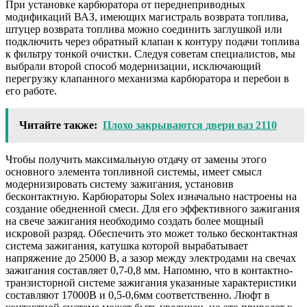
При установке карбюратора от переднеприводных
модификаций ВАЗ, имеющих магистраль возврата топлива,
штуцер возврата топлива можно соединить заглушкой или
подключить через обратный клапан к контуру подачи топлива
к фильтру тонкой очистки. Следуя советам специалистов, мы
выбрали второй способ модернизации, исключающий
перегрузку клапанного механизма карбюратора и перебои в
его работе.
Читайте также:
Плохо закрываются двери ваз 2110
Чтобы получить максимальную отдачу от замены этого
основного элемента топливной системы, имеет смысл
модернизировать систему зажигания, установив
бесконтактную. Карбюраторы Solex изначально настроены на
создание обедненной смеси. Для его эффективного зажигания
на свече зажигания необходимо создать более мощный
искровой разряд. Обеспечить это может только бесконтактная
система зажигания, катушка которой вырабатывает
напряжение до 25000 В, а зазор между электродами на свечах
зажигания составляет 0,7-0,8 мм. Напомню, что в контактно-
транзисторной системе зажигания указанные характеристики
составляют 17000В и 0,5-0,6мм соответственно. Люфт в