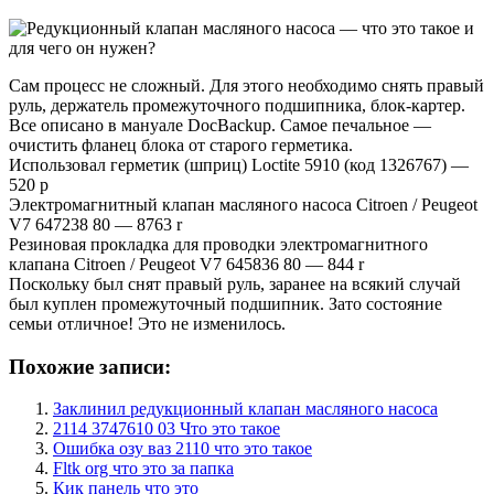
Сам процесс не сложный. Для этого необходимо снять правый
руль, держатель промежуточного подшипника, блок-картер.
Все описано в мануале DocBackup. Самое печальное —
очистить фланец блока от старого герметика.
Использовал герметик (шприц) Loctite 5910 (код 1326767) —
520 р
Электромагнитный клапан масляного насоса Citroen / Peugeot
V7 647238 80 — 8763 r
Резиновая прокладка для проводки электромагнитного
клапана Citroen / Peugeot V7 645836 80 — 844 r
Поскольку был снят правый руль, заранее на всякий случай
был куплен промежуточный подшипник. Зато состояние
семьи отличное! Это не изменилось.
Похожие записи:
Заклинил редукционный клапан масляного насоса
2114 3747610 03 Что это такое
Ошибка озу ваз 2110 что это такое
Fltk org что это за папка
Кик панель что это