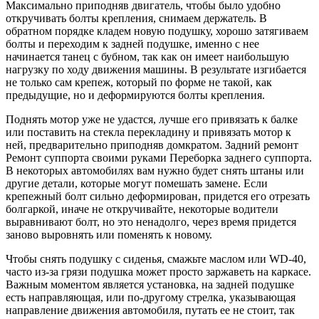
Максимально приподняв двигатель, чтобы было удобно
откручивать болты крепления, снимаем держатель. В
обратном порядке кладем новую подушку, хорошо затягиваем
болты и переходим к задней подушке, именно с нее
начинается танец с бубном, так как он имеет наибольшую
нагрузку по ходу движения машины. В результате изгибается
не только сам крепеж, который по форме не такой, как
предыдущие, но и деформируются болты крепления.
Поднять мотор уже не удастся, лучше его привязать к балке
или поставить на стекла перекладину и привязать мотор к
ней, предварительно приподняв домкратом. Задний ремонт
Ремонт суппорта своими руками Переборка заднего суппорта.
В некоторых автомобилях вам нужно будет снять штаны или
другие детали, которые могут помешать замене. Если
крепежный болт сильно деформирован, придется его отрезать
болгаркой, иначе не откручивайте, некоторые водители
выравнивают болт, но это ненадолго, через время придется
заново выровнять или поменять к новому.
Чтобы снять подушку с сиденья, смажьте маслом или WD-40,
часто из-за грязи подушка может просто заржаветь на каркасе.
Важным моментом является установка, на задней подушке
есть направляющая, или по-другому стрелка, указывающая
направление движения автомобиля, путать ее не стоит, так