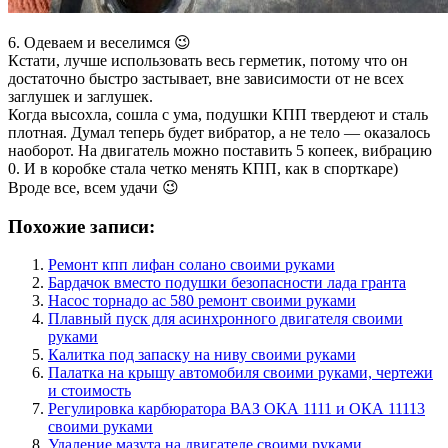
6. Одеваем и веселимся 😉
Кстати, лучше использовать весь герметик, потому что он
достаточно быстро застывает, вне зависимости от не всех
заглушек и заглушек.
Когда высохла, сошла с ума, подушки КПП твердеют и сталь
плотная. Думал теперь будет вибратор, а не тело — оказалось
наоборот. На двигатель можно поставить 5 копеек, вибрацию
0. И в коробке стала четко менять КПП, как в спорткаре)
Вроде все, всем удачи 😉
Похожие записи:
Ремонт кпп лифан солано своими руками
Бардачок вместо подушки безопасности лада гранта
Насос торнадо ас 580 ремонт своими руками
Плавный пуск для асинхронного двигателя своими
руками
Калитка под запаску на ниву своими руками
Палатка на крышу автомобиля своими руками, чертежи
и стоимость
Регулировка карбюратора ВАЗ ОКА 1111 и ОКА 11113
своими руками
Удаление мазута на двигателе своими руками