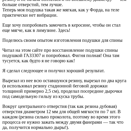
больше отверстий, тем лучше.
Теперь моя подушка такая же мягкая, как у Форда, на теле
практически нет вибрации.
Еще хочу попробовать замочить в керосине, чтобы он стал
еще мягче, как в лимузине. Здесь!
Поделюсь своим опытом изготовления подушки для спины
Читал на этом сайте про восстановление подушки спины
подушкой ГАЗ3307 и попробовал. Фигня полная! Она там
тусуется, как будто я не говорю как!
Я сделал следующее и получил хороший результат.
Вырезал из нее всю оставшуюся резину, вырезал по два круга
(я использовал резину стадионной беговой дорожки
толщиной примерно 2,5 см), проделал посередине дырочки
под самодельную гильзу из куска трубы.
Вокруг центрального отверстия (так как резина дубовая)
отверстия диаметром 12 мм для общей мягкости по 7 шт. В
каждом (резина сильно проколота, поэтому во время этого
процесса ее нужно зажать между двумя фанерами — так что
да, получится нормально дыры!).