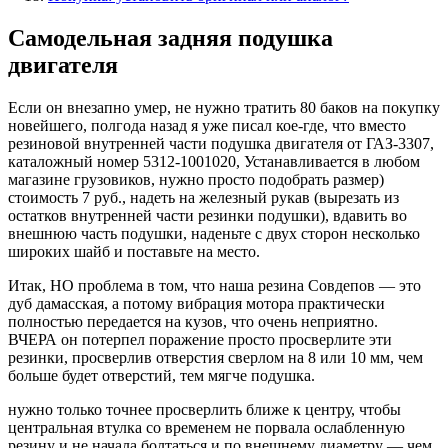
Самодельная задняя подушка
двигателя
Если он внезапно умер, не нужно тратить 80 баков на покупку
новейшего, полгода назад я уже писал кое-где, что вместо
резиновой внутренней части подушка двигателя от ГАЗ-3307,
каталожный номер 5312-1001020, Устанавливается в любом
магазине грузовиков, нужно просто подобрать размер)
стоимость 7 руб., надеть на железный рукав (вырезать из
остатков внутренней части резинки подушки), вдавить во
внешнюю часть подушки, наденьте с двух сторон несколько
широких шайб и поставьте на место.
Итак, НО проблема в том, что наша резина Совдепов — это
дуб дамасская, а потому вибрация мотора практически
полностью передается на кузов, что очень неприятно.
ВЧЕРА он потерпел поражение просто просверлите эти
резинки, просверлив отверстия сверлом на 8 или 10 мм, чем
больше будет отверстий, тем мягче подушка.
нужно только точнее просверлить ближе к центру, чтобы
центральная втулка со временем не порвала ослабленную
резину и не начала болтаться и по внешнему диаметру — чем