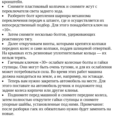
кронштейн.
Снимите пластиковый колпачок и снимите жгут с
переключателя света заднего хода.
Разберите болт крепления шарнира механизма
переключения передач к штанге, где и осуществляется их
непосредственный подбор. Для этого понадобится ключ на
«10».
Затем снимите несколько болтов, удерживающих
реактивную тягу.
Далее откручиваем винты, которыми крепятся колпаки
передних колес и сами колпаки, поддев шлицевой отверткой.
На крышках есть резиновые уплотнительные кольца — их
нельзя терять.
Гаечным ключом «30» ослабьте колесные болты и гайки
ступицы. Они могут быть очень тугими, и для их ослабления
может потребоваться сила. Во время этих работ машина
должна находиться на земле, а не, например, на эстакаде.
Теперь вам нужно закрепить автомобиль на месте. Для
этого поставьте на автомобиль ручник и подложите под
задние колеса кирпичи или другие клинья.
Поднимите перед машиной и снимите передние колеса,
затем полностью открутите гайки ступицы и снимите
упорные шайбы, установленные под ними. Примечание:
после разборки гаек их обязательно нужно будет заменить на
новые.