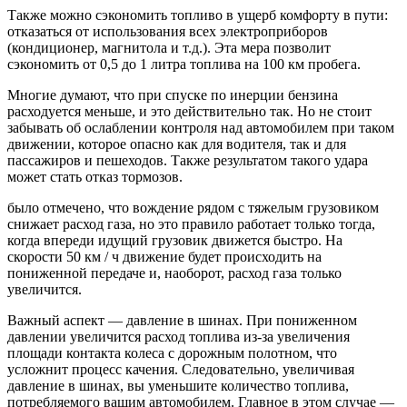
Также можно сэкономить топливо в ущерб комфорту в пути:
отказаться от использования всех электроприборов
(кондиционер, магнитола и т.д.). Эта мера позволит
сэкономить от 0,5 до 1 литра топлива на 100 км пробега.
Многие думают, что при спуске по инерции бензина
расходуется меньше, и это действительно так. Но не стоит
забывать об ослаблении контроля над автомобилем при таком
движении, которое опасно как для водителя, так и для
пассажиров и пешеходов. Также результатом такого удара
может стать отказ тормозов.
было отмечено, что вождение рядом с тяжелым грузовиком
снижает расход газа, но это правило работает только тогда,
когда впереди идущий грузовик движется быстро. На
скорости 50 км / ч движение будет происходить на
пониженной передаче и, наоборот, расход газа только
увеличится.
Важный аспект — давление в шинах. При пониженном
давлении увеличится расход топлива из-за увеличения
площади контакта колеса с дорожным полотном, что
усложнит процесс качения. Следовательно, увеличивая
давление в шинах, вы уменьшите количество топлива,
потребляемого вашим автомобилем. Главное в этом случае —