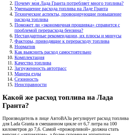
Почему моя Лада Гранта потребляет много топлива?
Уменьшение расхода топлива на Ладе Гранта
Технические аспекты, провоцирующие повышение
расхода топлива
Поможет ли «экономичная прошивка» справится с
проблемой перерасхода бензина?
Нестандартные рекомендации, их плюсы и минусы
Факторы, приводящие к перерасходу топлива
Норматив
Как выяснить расход самостоятельно
Комплектация
Качество топлива
Загруженность автотрасс
Манера езды
Сезонность
Неисправности
Какой же расход топлива на Лада
Гранта?
Производитель в лице АвтоВАЗа регулирует расход топлива
для Lada Granta в смешанном цикле от 6,7 литра на 100
километров до 7,6. Самой «прожорливой» должна стать
версия с «автоматом», а более скромным аппетитом