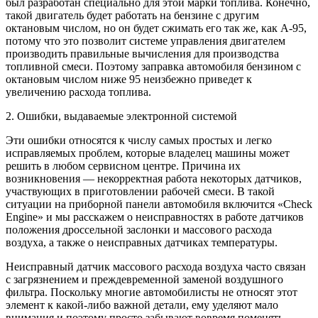
был разработан специально для этой марки топлива. Конечно,
такой двигатель будет работать на бензине с другим
октановым числом, но он будет сжимать его так же, как А-95,
потому что это позволит системе управления двигателем
производить правильные вычисления для производства
топливной смеси. Поэтому заправка автомобиля бензином с
октановым числом ниже 95 неизбежно приведет к
увеличению расхода топлива.
2. Ошибки, выдаваемые электронной системой
Эти ошибки относятся к числу самых простых и легко
исправляемых проблем, которые владелец машины может
решить в любом сервисном центре. Причина их
возникновения — некорректная работа некоторых датчиков,
участвующих в приготовлении рабочей смеси. В такой
ситуации на приборной панели автомобиля включится «Check
Engine» и мы расскажем о неисправностях в работе датчиков
положения дроссельной заслонки и массового расхода
воздуха, а также о неисправных датчиках температуры.
Неисправный датчик массового расхода воздуха часто связан
с загрязнением и преждевременной заменой воздушного
фильтра. Поскольку многие автомобилисты не относят этот
элемент к какой-либо важной детали, ему уделяют мало
внимания и поэтому просто забывают вовремя поменять.