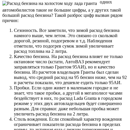
одних
автомобилистов такие не большие цифры, а у других такой
большой расход бензина? Такой разброс цифр вызван рядом
причин:
Сезонность. Все заметили, что зимой расход бензина
намного выше, чем летом. Это связано со скользкой
дорогой, резиной, подогревом и т.д. Наблюдения
отметили, что подогрев сумок зимой увеличивает
расход топлива на 2 литра.
Качество бензина. На расход бензина влияет не только
октановое число (кстати, АвтоВАЗ рекомендует
заправляться только Грантом 95АИ), но и качество
бензина. Из расчетов владельцев Гранты был сделан
вывод, что средний расход на 95 бензин ниже, чем на 92
и расчеты показали, что дешевле ездить только 95АИ.
Пробки. Если один живет в маленьком городке и не
знает, что такое пробки, а другой в мегаполисе часами
бездействует в них, то расход Lada Granta в городском
режиме у этих двух автовладельцев будет совершенно
разным. Для справки: даже небольшая пробка может
увеличить расход бензина на 2 литра.
Стиль вождения. Если спокойный характер вождения
ограничивает показатели расхода бензина в пределах
нормы, то активная езда с резким торможением и