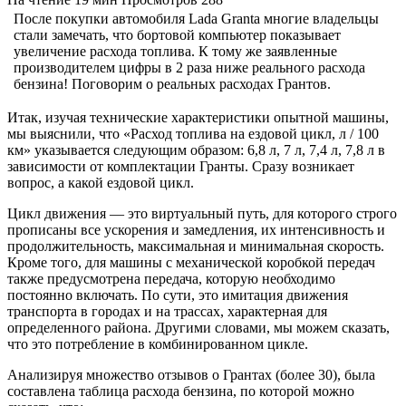
После покупки автомобиля Lada Granta многие владельцы
стали замечать, что бортовой компьютер показывает
увеличение расхода топлива. К тому же заявленные
производителем цифры в 2 раза ниже реального расхода
бензина! Поговорим о реальных расходах Грантов.
Итак, изучая технические характеристики опытной машины,
мы выяснили, что «Расход топлива на ездовой цикл, л / 100
км» указывается следующим образом: 6,8 л, 7 л, 7,4 л, 7,8 л в
зависимости от комплектации Гранты. Сразу возникает
вопрос, а какой ездовой цикл.
Цикл движения — это виртуальный путь, для которого строго
прописаны все ускорения и замедления, их интенсивность и
продолжительность, максимальная и минимальная скорость.
Кроме того, для машины с механической коробкой передач
также предусмотрена передача, которую необходимо
постоянно включать. По сути, это имитация движения
транспорта в городах и на трассах, характерная для
определенного района. Другими словами, мы можем сказать,
что это потребление в комбинированном цикле.
Анализируя множество отзывов о Грантах (более 30), была
составлена ​​таблица расхода бензина, по которой можно