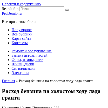
Перейти к содержанию
Search for:
ProDemio.ru
Все про автомобили
Популярное
Все рубрики
Карта сайта
Контакты
Ремонт и обслуживание
Замена автозапчастей
Фары, лампы, свет
Шины, диски
Сигнализация
Электрика
Главная
»
Расход бензина на холостом ходу лада гранта
Расход бензина на холостом ходу лада
гранта
На чтение
19 мин
Просмотров
288