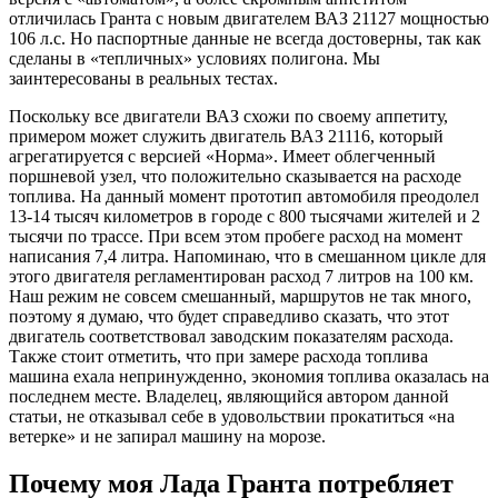
отличилась Гранта с новым двигателем ВАЗ 21127 мощностью
106 л.с. Но паспортные данные не всегда достоверны, так как
сделаны в «тепличных» условиях полигона. Мы
заинтересованы в реальных тестах.
Поскольку все двигатели ВАЗ схожи по своему аппетиту,
примером может служить двигатель ВАЗ 21116, который
агрегатируется с версией «Норма». Имеет облегченный
поршневой узел, что положительно сказывается на расходе
топлива. На данный момент прототип автомобиля преодолел
13-14 тысяч километров в городе с 800 тысячами жителей и 2
тысячи по трассе. При всем этом пробеге расход на момент
написания 7,4 литра. Напоминаю, что в смешанном цикле для
этого двигателя регламентирован расход 7 литров на 100 км.
Наш режим не совсем смешанный, маршрутов не так много,
поэтому я думаю, что будет справедливо сказать, что этот
двигатель соответствовал заводским показателям расхода.
Также стоит отметить, что при замере расхода топлива
машина ехала непринужденно, экономия топлива оказалась на
последнем месте. Владелец, являющийся автором данной
статьи, не отказывал себе в удовольствии прокатиться «на
ветерке» и не запирал машину на морозе.
Почему моя Лада Гранта потребляет