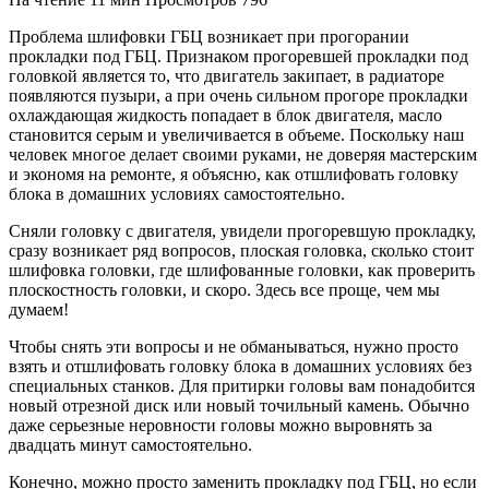
Проблема шлифовки ГБЦ возникает при прогорании
прокладки под ГБЦ. Признаком прогоревшей прокладки под
головкой является то, что двигатель закипает, в радиаторе
появляются пузыри, а при очень сильном прогоре прокладки
охлаждающая жидкость попадает в блок двигателя, масло
становится серым и увеличивается в объеме. Поскольку наш
человек многое делает своими руками, не доверяя мастерским
и экономя на ремонте, я объясню, как отшлифовать головку
блока в домашних условиях самостоятельно.
Сняли головку с двигателя, увидели прогоревшую прокладку,
сразу возникает ряд вопросов, плоская головка, сколько стоит
шлифовка головки, где шлифованные головки, как проверить
плоскостность головки, и скоро. Здесь все проще, чем мы
думаем!
Чтобы снять эти вопросы и не обманываться, нужно просто
взять и отшлифовать головку блока в домашних условиях без
специальных станков. Для притирки головы вам понадобится
новый отрезной диск или новый точильный камень. Обычно
даже серьезные неровности головы можно выровнять за
двадцать минут самостоятельно.
Конечно, можно просто заменить прокладку под ГБЦ, но если