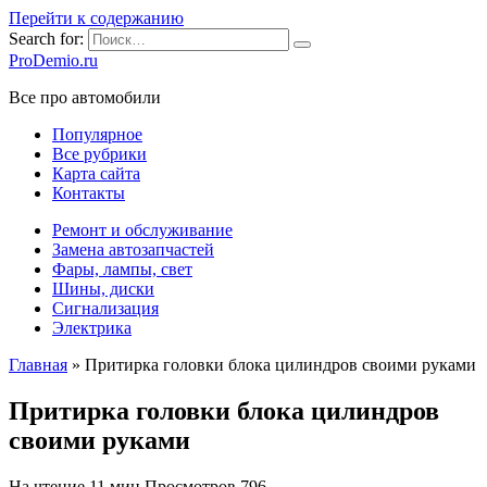
Перейти к содержанию
Search for:
ProDemio.ru
Все про автомобили
Популярное
Все рубрики
Карта сайта
Контакты
Ремонт и обслуживание
Замена автозапчастей
Фары, лампы, свет
Шины, диски
Сигнализация
Электрика
Главная
»
Притирка головки блока цилиндров своими руками
Притирка головки блока цилиндров
своими руками
На чтение
11 мин
Просмотров
796