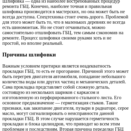
Шлифовка — одна из наиболее востребованных процедур
ремонта ГБЦ. Конечно, наиболее точная и правильная
шлифовка производится в мастерских, но она может быть не
всегда доступна. Спецтехника стоит очень дорого. Проблемой
для этого может быть то, что в маленьких деревнях не всегда
есть шиномонтаж. Но не стоит отчаиваться, можно
самостоятельно отшлифовать ГБЦ, тем самым сэкономив на
ремонте. Процесс шлифовки своими руками хоть и не
простой, но вполне реальный.
Причины шлифовки
Важным условием притирки является неадекватность
прокладки ГБЦ, то есть ее прогорание. Причиной этого может
быть перегрев двигателя автомобиля, попадание небольшого
количества воды или других частиц и механических деталей.
Сама прокладка представляет собой сложную деталь,
состоящую из нескольких шариков с каркасом и
изготовленную из перфорированного стального листа. Его
основное предназначение — герметизация стыков. Такие
признаки, как закипание двигателя, пузыри в радиаторе, серое
масло, могут сигнализировать о неисправности данной
прокладки ГБЦ. В этом случае нарушается герметичность
прокладки и блока цилиндров, что приводит ко всем этим
проблемам и последствиям. Вторая причина переделки ГБЦ