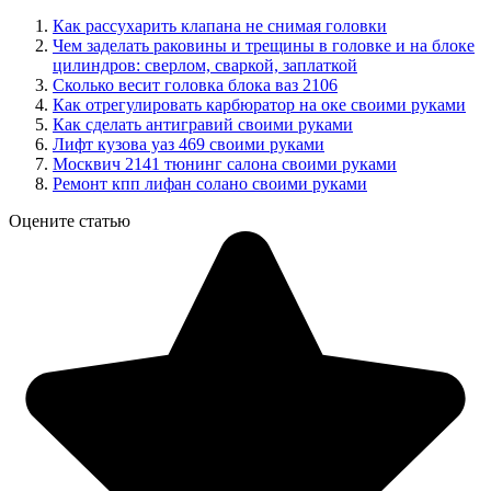
Как рассухарить клапана не снимая головки
Чем заделать раковины и трещины в головке и на блоке
цилиндров: сверлом, сваркой, заплаткой
Сколько весит головка блока ваз 2106
Как отрегулировать карбюратор на оке своими руками
Как сделать антигравий своими руками
Лифт кузова уаз 469 своими руками
Москвич 2141 тюнинг салона своими руками
Ремонт кпп лифан солано своими руками
Оцените статью