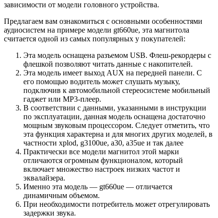
зависимости от модели головного устройства.
Предлагаем вам ознакомиться с основными особенностями
аудиосистем на примере модели gt660ue, эта магнитола
считается одной из самых популярных у покупателей:
Эта модель оснащена разъемом USB. Флеш-рекордеры с
флешкой позволяют читать данные с накопителей.
Эта модель имеет выход AUX на передней панели. С
его помощью водитель может слушать музыку,
подключив к автомобильной стереосистеме мобильный
гаджет или MP3-плеер.
В соответствии с данными, указанными в инструкции
по эксплуатации, данная модель оснащена достаточно
мощным звуковым процессором. Следует отметить, что
эта функция характерна и для многих других моделей, в
частности xplod, g3100ue, a30, a35ue и так далее
Практически все модели магнитол этой марки
отличаются огромным функционалом, который
включает множество настроек низких частот и
эквалайзера.
Именно эта модель — gt660ue — отличается
динамичным объемом.
При необходимости потребитель может отрегулировать
задержки звука.