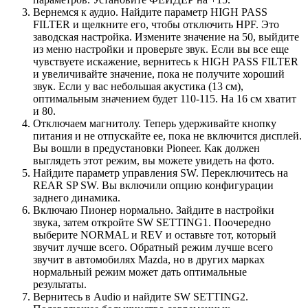
Вернемся к аудио. Найдите параметр HIGH PASS
FILTER и щелкните его, чтобы отключить HPF. Это
заводская настройка. Измените значение на 50, выйдите
из меню настройки и проверьте звук. Если вы все еще
чувствуете искажение, вернитесь к HIGH PASS FILTER
и увеличивайте значение, пока не получите хороший
звук. Если у вас небольшая акустика (13 см),
оптимальным значением будет 110-115. На 16 см хватит
и 80.
Отключаем магнитолу. Теперь удерживайте кнопку
питания и не отпускайте ее, пока не включится дисплей.
Вы вошли в предустановки Pioneer. Как должен
выглядеть этот режим, вы можете увидеть на фото.
Найдите параметр управления SW. Переключитесь на
REAR SP SW. Вы включили опцию конфигурации
заднего динамика.
Включаю Пионер нормально. Зайдите в настройки
звука, затем откройте SW SETTING1. Поочередно
выберите NORMAL и REV и оставьте тот, который
звучит лучше всего. Обратный режим лучше всего
звучит в автомобилях Mazda, но в других марках
нормальный режим может дать оптимальные
результаты.
Вернитесь в Audio и найдите SW SETTING2.