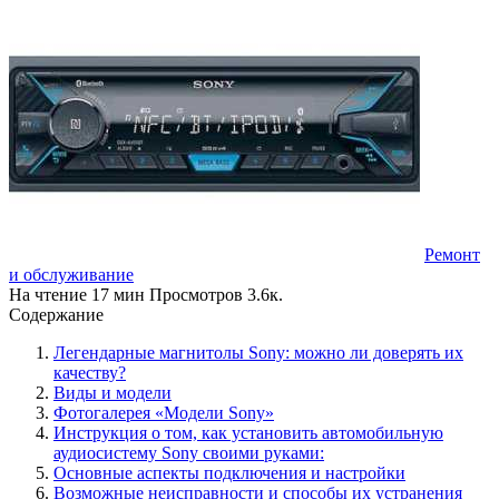
Ремонт
и обслуживание
На чтение
17 мин
Просмотров
3.6к.
Содержание
Легендарные магнитолы Sony: можно ли доверять их
качеству?
Виды и модели
Фотогалерея «Модели Sony»
Инструкция о том, как установить автомобильную
аудиосистему Sony своими руками:
Основные аспекты подключения и настройки
Возможные неисправности и способы их устранения