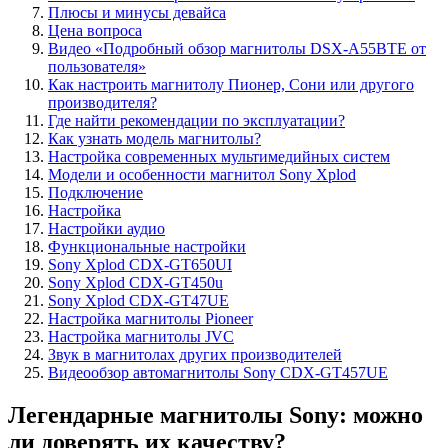
Плюсы и минусы девайса
Цена вопроса
Видео «Подробный обзор магнитолы DSX-A55BTE от
пользователя»
Как настроить магнитолу Пионер, Сони или другого
производителя?
Где найти рекомендации по эксплуатации?
Как узнать модель магнитолы?
Настройка современных мультимедийных систем
Модели и особенности магнитол Sony Xplod
Подключение
Настройка
Настройки аудио
Функциональные настройки
Sony Xplod CDX-GT650UI
Sony Xplod CDX-GT450u
Sony Xplod CDX-GT47UE
Настройка магнитолы Pioneer
Настройка магнитолы JVC
Звук в магнитолах других производителей
Видеообзор автомагнитолы Sony CDX-GT457UE
Легендарные магнитолы Sony: можно
ли доверять их качеству?