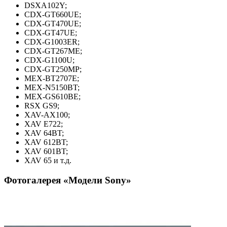
DSXA102Y;
CDX-GT660UE;
CDX-GT470UE;
CDX-GT47UE;
CDX-G1003ER;
CDX-GT267ME;
CDX-G1100U;
CDX-GT250MP;
MEX-BT2707E;
MEX-N5150BT;
MEX-GS610BE;
RSX GS9;
XAV-AX100;
XAV E722;
XAV 64BT;
XAV 612BT;
XAV 601BT;
XAV 65 и т.д.
Фотогалерея «Модели Sony»