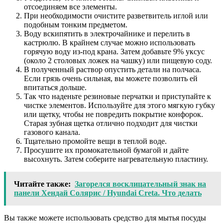
отсоединяем все элементы.
При необходимости очистите разветвитель иглой или
подобным тонким предметом.
Воду вскипятить в электрочайнике и перелить в
кастрюлю. В крайнем случае можно использовать
горячую воду из-под крана. Затем добавьте 9% уксус
(около 2 столовых ложек на чашку) или пищевую соду.
В полученный раствор опустить детали на полчаса.
Если грязь очень сильная, вы можете позволить ей
впитаться дольше.
Так что наденьте резиновые перчатки и приступайте к
чистке элементов. Используйте для этого мягкую губку
или щетку, чтобы не повредить покрытие конфорок.
Старая зубная щетка отлично подходит для чистки
газового канала.
Тщательно промойте вещи в теплой воде.
Просушите их промокательной бумагой и дайте
высохнуть. Затем соберите нагревательную пластину.
Читайте также:
Загорелся восклицательный знак на
панели Хендай Солярис / Hyundai Creta. Что делать
Вы также можете использовать средство для мытья посуды