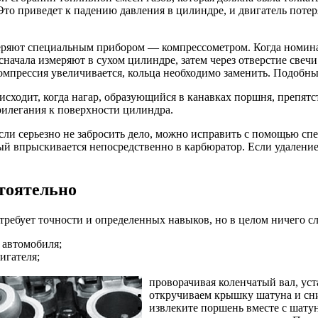
Это приведет к падению давления в цилиндре, и двигатель потер
ряют специальным прибором — компрессометром. Когда номинал
сначала измеряют в сухом цилиндре, затем через отверстие свеч
омпрессия увеличивается, кольца необходимо заменить. Подобны
исходит, когда нагар, образующийся в канавках поршня, препя
илегания к поверхности цилиндра.
сли серьезно не забросить дело, можно исправить с помощью сп
ый впрыскивается непосредственно в карбюратор. Если удаление
тоятельно
требует точности и определенных навыков, но в целом ничего сл
 автомобиля;
игателя;
проворачивая коленчатый вал, у
откручиваем крышку шатуна и сни
извлеките поршень вместе с шатун