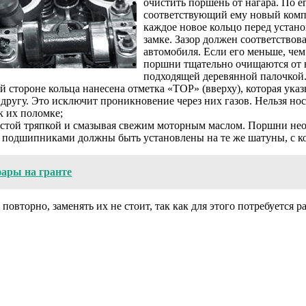
очистить поршень от нагара. По е
соответствующий ему новый комп
каждое новое кольцо перед устано
замке. Зазор должен соответствов
автомобиля. Если его меньше, че
поршни тщательно очищаются от н
подходящей деревянной палочкой
ой стороне кольца нанесена отметка «TOP» (вверху), которая ука
 другу. Это исключит проникновение через них газов. Нельзя нос
к их поломке;
чистой тряпкой и смазывая свежим моторным маслом. Поршни нео
 подшипниками должны быть установлены на те же шатуны, с к
ары на гранте
вторно, заменять их не стоит, так как для этого потребуется р