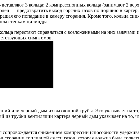
вставляют 3 кольца: 2 компрессионных кольца (занимают 2 верх
лец — предотвратить выход горячих газов по поршню в картер. 
ращая его попадание в камеру сгорания. Кроме того, кольца сн
пла стенкам цилиндра.
ольца перестают справляться с возложенными на них задачами из
ветствующих симптомов.
 синий или черный дым из выхлопной трубы. Это указывает на то
ий из трубки вентиляции картера черный дым указывает на то, ч
 сопровождается снижением компрессии (способности удерживать
и сгорании топливной смеси газов, которая должна была толкать