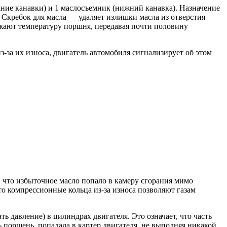
ние канавки) и 1 маслосъемник (нижний канавка). Назначение
Скребок для масла — удаляет излишки масла из отверстия
ижают температуру поршня, передавая почти половину
-за их износа, двигатель автомобиля сигнализирует об этом
, что избыточное масло попало в камеру сгорания мимо
то компрессионные кольца из-за износа позволяют газам
 давление) в цилиндрах двигателя. Это означает, что часть
 поршень, попадала в картер двигателя, не выполняя никакой