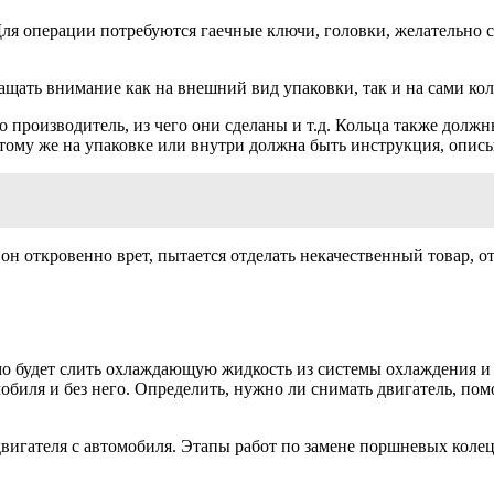
Для операции потребуются гаечные ключи, головки, желательно
щать внимание как на внешний вид упаковки, так и на сами кол
о производитель, из чего они сделаны и т.д. Кольца также должн
 тому же на упаковке или внутри должна быть инструкция, опи
он откровенно врет, пытается отделать некачественный товар, от
о будет слить охлаждающую жидкость из системы охлаждения и 
мобиля и без него. Определить, нужно ли снимать двигатель, п
двигателя с автомобиля. Этапы работ по замене поршневых коле