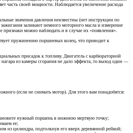
яет часть своей мощности. Наблюдается увеличение расхода
ьные значения давления неизвестны (нет инструкции по
и зажигания заливают немного моторного масла и измерение
е признаки можно наблюдать и в случае их «появления».
тствует пружинению поршневых колец, что приводит к
ециальных присадок к топливу. Двигатель с карбюраторной
 нагара из камеры сгорания не дало эффекта, то выход один —
ожного (если не снимать мотор). Для этого вам понадобятся:
становите нужный поршень в нижнюю мертвую точку;
маем ее;
ом из цилиндра, подтолкнув его вверх деревянной рейкой;