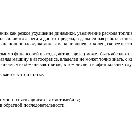
ких как резкое ухудшение динамики, увеличение расхода топлив
износ силового агрегата достиг предела, и дальнейшая работа с
ь не полностью «ушатан», замена поршневых колец, скорее всего
омимо финансовой выгоды, автовладелец может быть абсолютно 
авляя машину в автосервисе, владелец не может точно знать, с 
таивает, что обманывают везде, в том числе и в официальных сл
вается в этой статье.
димости снятия двигателя с автомобиля;
 в обратной последовательности.