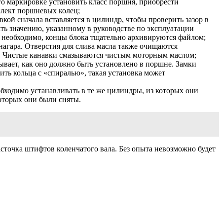
го маркировке установить класс поршня, приобрести
лект поршневых колец;
вкой сначала вставляется в цилиндр, чтобы проверить зазор в
ать значению, указанному в руководстве по эксплуатации
м необходимо, концы блока тщательно архивируются файлом;
агара. Отверстия для слива масла также очищаются
. Чистые канавки смазываются чистым моторным маслом;
зывает, как оно должно быть установлено в поршне. Замки
ить кольца с «спиралью», такая установка может
бходимо устанавливать в те же цилиндры, из которых они
оторых они были сняты.
асточка штифтов коленчатого вала. Без опыта невозможно будет