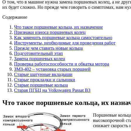
О том, что в машине нужна замена поршневых колец, а не друг
их будет сложно. Но прежде чем говорить о симптомах, нам нуж
Содержание
Что такое поршневые кольца, их назначение
Признаки износа поршневых колец
Как заменить поршневые кольца самостоятельно
Инструменты, необходимые для проведения работ
Прежде чем ставить новые кольца
Подготовительный этап
Замена поршневых колец
Проверка работоспособности и обкатка мотора
ЗМЗ-402 – установка старых поршней
Старые шатунные вкладыши
Старые прокладки и сальники
Старые поршневые кольца
Старая ПГБЦ на Volkswagen Passat B3
Что такое поршневые кольца, их назна
Поршневые кольца
высокопрочной ста
снижает скорость 