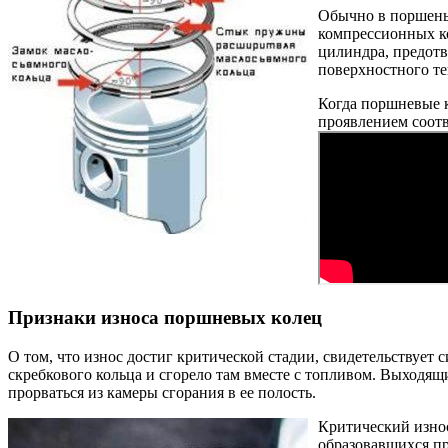
Обычно в поршень 
компрессионных ко
цилиндра, предотв
поверхностного те
Когда поршневые к
проявлением соот
Признаки износа поршневых колец
О том, что износ достиг критической стадии, свидетельствует
скребкового кольца и сгорело там вместе с топливом. Выходящ
прорваться из камеры сгорания в ее полость.
Критический износ
образовавшихся пр