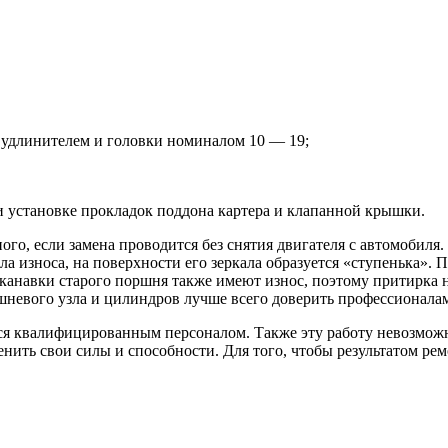
 удлинителем и головки номиналом 10 — 19;
и установке прокладок поддона картера и клапанной крышки.
го, если замена проводится без снятия двигателя с автомобиля.
а износа, на поверхности его зеркала образуется «ступенька». По
, канавки старого поршня также имеют износ, поэтому притирка 
ршневого узла и цилиндров лучше всего доверить профессионала
я квалифицированным персоналом. Также эту работу невозможно
енить свои силы и способности. Для того, чтобы результатом ремо