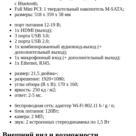
с Bluetooth;
Full Mini PCI: 1 твердотельный накопитель M-SATA;
размеры: 518 x 359 x 58 мм
порт питания 12-19 В;
1x HDMI (выход);
3 порта USB 3.0;
2 порта USB 2.0;
1х комбинированный аудиовход-выход (+
дополнительный выход);
1x микрофонный вход (+ дополнительный выход);
1x Ethernet, RJ45.
размер: 21,5 дюйма»;
разрешение: 1920×1080;
углы обзора (В x В): 170 x 160;
яркость: 250 кд / м2;
ответ: 2-5 мс.
беспроводная сеть: адаптер Wi-Fi 802.11 b / g / n;
блок питания: 120Вт;
камера: 2 МП;
звук: 2 встроенных стереодинамика по 1,5 Вт
Внешний вид и возможности