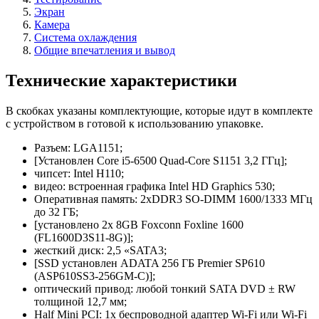
Экран
Камера
Система охлаждения
Общие впечатления и вывод
Технические характеристики
В скобках указаны комплектующие, которые идут в комплекте
с устройством в готовой к использованию упаковке.
Разъем: LGA1151;
[Установлен Core i5-6500 Quad-Core S1151 3,2 ГГц];
чипсет: Intel H110;
видео: встроенная графика Intel HD Graphics 530;
Оперативная память: 2xDDR3 SO-DIMM 1600/1333 МГц
до 32 ГБ;
[установлено 2x 8GB Foxconn Foxline 1600
(FL1600D3S11-8G)];
жесткий диск: 2,5 «SATA3;
[SSD установлен ADATA 256 ГБ Premier SP610
(ASP610SS3-256GM-C)];
оптический привод: любой тонкий SATA DVD ± RW
толщиной 12,7 мм;
Half Mini PCI: 1x беспроводной адаптер Wi-Fi или Wi-Fi