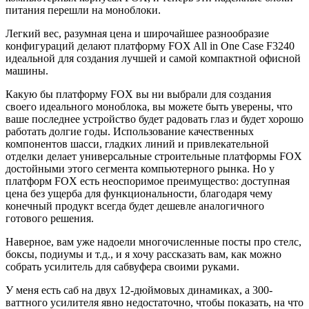
питания перешли на моноблоки.
Легкий вес, разумная цена и широчайшее разнообразие
конфигураций делают платформу FOX All in One Case F3240
идеальной для создания лучшей и самой компактной офисной
машины.
Какую бы платформу FOX вы ни выбрали для создания
своего идеального моноблока, вы можете быть уверены, что
ваше последнее устройство будет радовать глаз и будет хорошо
работать долгие годы. Использование качественных
компонентов шасси, гладких линий и привлекательной
отделки делает универсальные строительные платформы FOX
достойными этого сегмента компьютерного рынка. Но у
платформ FOX есть неоспоримое преимущество: доступная
цена без ущерба для функциональности, благодаря чему
конечный продукт всегда будет дешевле аналогичного
готового решения.
Наверное, вам уже надоели многочисленные посты про стелс,
боксы, подиумы и т.д., и я хочу рассказать вам, как можно
собрать усилитель для сабвуфера своими руками.
У меня есть саб на двух 12-дюймовых динамиках, а 300-
ваттного усилителя явно недостаточно, чтобы показать, на что