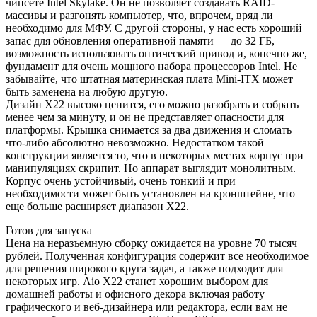
чипсете Intel Skylake. Он не позволяет создавать RAID-
массивы и разгонять компьютер, что, впрочем, вряд ли
необходимо для МФУ. С другой стороны, у нас есть хороший
запас для обновления оперативной памяти — до 32 ГБ,
возможность использовать оптический привод и, конечно же,
фундамент для очень мощного набора процессоров Intel. Не
забывайте, что штатная материнская плата Mini-ITX может
быть заменена на любую другую.
Дизайн X22 высоко ценится, его можно разобрать и собрать
менее чем за минуту, и он не представляет опасности для
платформы. Крышка снимается за два движения и сломать
что-либо абсолютно невозможно. Недостатком такой
конструкции является то, что в некоторых местах корпус при
манипуляциях скрипит. Но аппарат выглядит монолитным.
Корпус очень устойчивый, очень тонкий и при
необходимости может быть установлен на кронштейне, что
еще больше расширяет диапазон X22.
Готов для запуска
Цена на неразъемную сборку ожидается на уровне 70 тысяч
рублей. Полученная конфигурация содержит все необходимое
для решения широкого круга задач, а также подходит для
некоторых игр. Aio X22 станет хорошим выбором для
домашней работы и офисного декора включая работу
графического и веб-дизайнера или редактора, если вам не