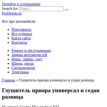
Перейти к содержанию
Search for:
ProDemio.ru
Все про автомобили
Популярное
Все рубрики
Карта сайта
Контакты
Ремонт и обслуживание
Замена автозапчастей
Фары, лампы, свет
Шины, диски
Сигнализация
Электрика
Главная
»
Глушитель приора универсал и седан разница
Глушитель приора универсал и седан
разница
На чтение
12 мин
Просмотров
622