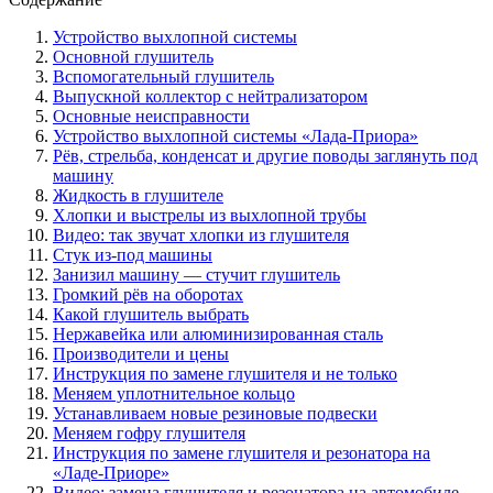
Устройство выхлопной системы
Основной глушитель
Вспомогательный глушитель
Выпускной коллектор с нейтрализатором
Основные неисправности
Устройство выхлопной системы «Лада-Приора»
Рёв, стрельба, конденсат и другие поводы заглянуть под
машину
Жидкость в глушителе
Хлопки и выстрелы из выхлопной трубы
Видео: так звучат хлопки из глушителя
Стук из-под машины
Занизил машину — стучит глушитель
Громкий рёв на оборотах
Какой глушитель выбрать
Нержавейка или алюминизированная сталь
Производители и цены
Инструкция по замене глушителя и не только
Меняем уплотнительное кольцо
Устанавливаем новые резиновые подвески
Меняем гофру глушителя
Инструкция по замене глушителя и резонатора на
«Ладе-Приоре»
Видео: замена глушителя и резонатора на автомобиле