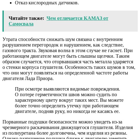
Отказ кислородных датчиков.
Читайте также:
Чем отличается КАМАЗ от
Самосвала
Утрата способности снижать шум связана с внутренним
разрушением перегородок и нарушением, как следствие,
газового тракта. Звуковая волна в этом случае не гаснет. При
работающем двигателе могут быть слышны щелчки. Таким
образом случается, что оторвавшаяся часть металла ударяется
о стенки корпуса глушителя. Особенность таких шумов в том,
что они могут появляться на определенной частоте работы
двигателя Лада Приора.
При осмотре выявляются видимые повреждения.
О потере герметичности швов можно судить по
характерному цвету вокруг таких мест. Вы можете
более точно определить утечку при работающем
двигателе, подняв руку, но никогда не касаясь ее.
Порванные подушки безопасности можно увидеть из-за
чрезмерного раскачивания движущегося глушителя. Изделия
из полиуретана более долговечны, чем изделия из резины.
Однако разрушение подушки ближе к двигателю заметить