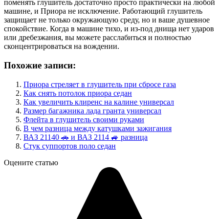
поменять глушитель достаточно просто практически на любой
машине, и Приора не исключение. Работающий глушитель
защищает не только окружающую среду, но и ваше душевное
спокойствие. Когда в машине тихо, и из-под днища нет ударов
или дребезжания, вы можете расслабиться и полностью
сконцентрироваться на вождении.
Похожие записи:
Приора стреляет в глушитель при сбросе газа
Как снять потолок приора седан
Как увеличить клиренс на калине универсал
Размер багажника лада гранта универсал
Флейта в глушитель своими руками
В чем разница между катушками зажигания
ВАЗ 21140 🚗 и ВАЗ 2114 🚙 разница
Стук суппортов поло седан
Оцените статью