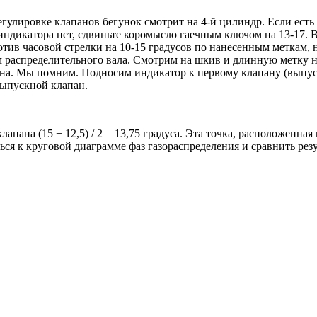
егулировке клапанов бегунок смотрит на 4-й цилиндр. Если есть 
индикатора нет, сдвиньте коромысло гаечным ключом на 13-17. 
тив часовой стрелки на 10-15 градусов по нанесенным меткам, 
 распределительного вала. Смотрим на шкив и длинную метку на
пана. Мы помним. Подносим индикатор к первому клапану (выпус
выпускной клапан.
апана (15 + 12,5) / 2 = 13,75 градуса. Эта точка, расположенна
ся к круговой диаграмме фаз газораспределения и сравнить резу