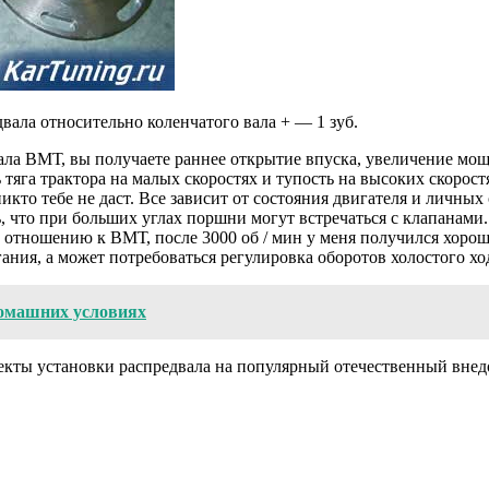
ала относительно коленчатого вала + — 1 зуб.
гала ВМТ, вы получаете раннее открытие впуска, увеличение мо
тяга трактора на малых скоростях и тупость на высоких скорост
икто тебе не даст. Все зависит от состояния двигателя и личны
, что при больших углах поршни могут встречаться с клапанами.
о отношению к ВМТ, после 3000 об / мин у меня получился хорош
ния, а может потребоваться регулировка оборотов холостого хо
домашних условиях
пекты установки распредвала на популярный отечественный вне