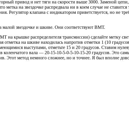
торный привод и нет тяги на скорости выше 3000. Заменой цепи,
то метка на звездочке распредвала ни в коем случае не ставится
ия. Регулятор клапана с индикатором приветствуется, но не тре
а малой звездочке и шкиве. Они соответствуют ВМТ.
Т на крышке распределителя трансмиссии) сделайте метку светл
ная отметка на шкиве находилась напротив отметки 1 (10 градусо
меющимися выступами, отметьте 15 и 20 градусов. Ставим нулеву
 коленчатого вала — 20-15-10-5-0-5-10-15-20 градусов. Это сам
кив. Этот метод немного сложнее, но и точнее. Я был вполне дов