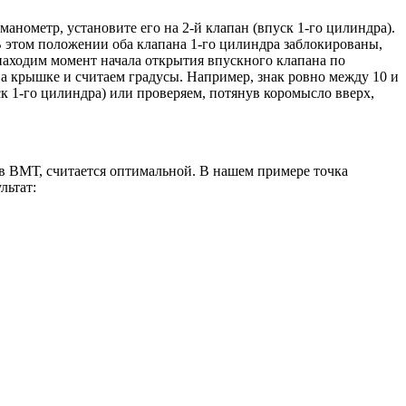
манометр, установите его на 2-й клапан (впуск 1-го цилиндра).
В этом положении оба клапана 1-го цилиндра заблокированы,
находим момент начала открытия впускного клапана по
 крышке и считаем градусы. Например, знак ровно между 10 и
к 1-го цилиндра) или проверяем, потянув коромысло вверх,
я в ВМТ, считается оптимальной. В нашем примере точка
льтат: