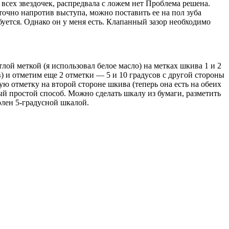
 всех звездочек, распредвала с ложем нет Проблема решена.
 точно напротив выступа, можно поставить ее на пол зуба
буется. Однако он у меня есть. Клапанный зазор необходимо
ой меткой (я использовал белое масло) на метках шкива 1 и 2
в) и отметим еще 2 отметки — 5 и 10 градусов с другой стороны
ю отметку на второй стороне шкива (теперь она есть на обеих
ый простой способ. Можно сделать шкалу из бумаги, разметить
олен 5-градусной шкалой.