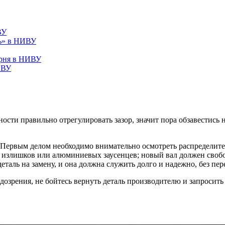
ВУ
ль» в НИВУ
ерня в НИВУ
ИВУ
ости правильно отрегулировать зазор, значит пора обзавестись 
! Первым делом необходимо внимательно осмотреть распределит
, излишков или алюминиевых заусенцев; новый вал должен свобо
еталь на замену, и она должна служить долго и надежно, без пе
одозрения, не бойтесь вернуть деталь производителю и запросит