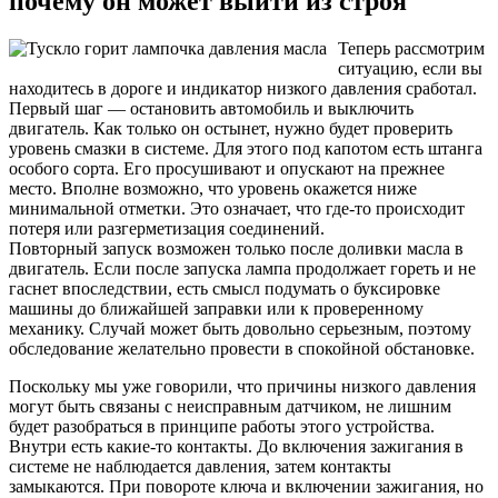
почему он может выйти из строя
Теперь рассмотрим
ситуацию, если вы
находитесь в дороге и индикатор низкого давления сработал.
Первый шаг — остановить автомобиль и выключить
двигатель. Как только он остынет, нужно будет проверить
уровень смазки в системе. Для этого под капотом есть штанга
особого сорта. Его просушивают и опускают на прежнее
место. Вполне возможно, что уровень окажется ниже
минимальной отметки. Это означает, что где-то происходит
потеря или разгерметизация соединений.
Повторный запуск возможен только после доливки масла в
двигатель. Если после запуска лампа продолжает гореть и не
гаснет впоследствии, есть смысл подумать о буксировке
машины до ближайшей заправки или к проверенному
механику. Случай может быть довольно серьезным, поэтому
обследование желательно провести в спокойной обстановке.
Поскольку мы уже говорили, что причины низкого давления
могут быть связаны с неисправным датчиком, не лишним
будет разобраться в принципе работы этого устройства.
Внутри есть какие-то контакты. До включения зажигания в
системе не наблюдается давления, затем контакты
замыкаются. При повороте ключа и включении зажигания, но