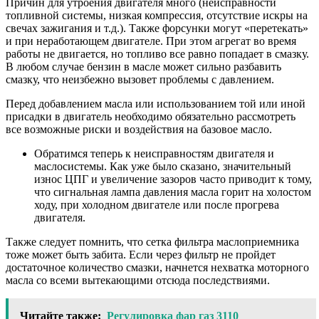
Причин для утроения двигателя много (неисправности
топливной системы, низкая компрессия, отсутствие искры на
свечах зажигания и т.д.). Также форсунки могут «перетекать»
и при неработающем двигателе. При этом агрегат во время
работы не двигается, но топливо все равно попадает в смазку.
В любом случае бензин в масле может сильно разбавить
смазку, что неизбежно вызовет проблемы с давлением.
Перед добавлением масла или использованием той или иной
присадки в двигатель необходимо обязательно рассмотреть
все возможные риски и воздействия на базовое масло.
Обратимся теперь к неисправностям двигателя и
маслосистемы. Как уже было сказано, значительный
износ ЦПГ и увеличение зазоров часто приводит к тому,
что сигнальная лампа давления масла горит на холостом
ходу, при холодном двигателе или после прогрева
двигателя.
Также следует помнить, что сетка фильтра маслоприемника
тоже может быть забита. Если через фильтр не пройдет
достаточное количество смазки, начнется нехватка моторного
масла со всеми вытекающими отсюда последствиями.
Читайте также:
Регулировка фар газ 3110