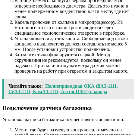
В торце элемента корпуса сверлом просверливается
отверстие необходимого диаметра. Делать это нужно в
менее подверженном воздействию влаги месте, где нет
слива.
Кабель проложен от колпака к микропроцессору. Из
моторного отсека в салон трос выводится через
специальное технологическое отверстие в переборке.
Устанавливается датчик капота. Свободный ход штока
концевого выключателя должен составлять не менее 5
мм. После установки устройство подключено.
Затем все стыки фиксируются сваркой. Метод
скручивания не рекомендуется, поскольку он менее
надежен. При наличии мультиметра датчик можно
проверить на работу при открытом и закрытом капоте.
Читайте также:
Полноприводная ОКА (ВАЗ-1111,
СеАЗ-1111, КамАЗ-1111, Астро 11301) с завода
Подключение датчика багажника
Установка датчика багажника осуществляется аналогично:
Место, где будет размещен контроллер, отмечено на