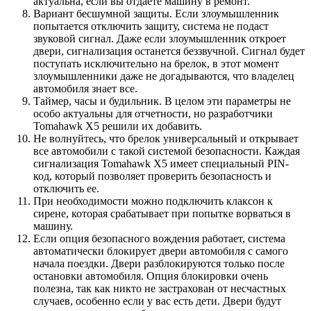
актуальна, если вы отдаете машину в ремонт.
Вариант бесшумной защиты. Если злоумышленник
попытается отключить защиту, система не подаст
звуковой сигнал. Даже если злоумышленник откроет
двери, сигнализация останется беззвучной. Сигнал будет
поступать исключительно на брелок, в этот момент
злоумышленники даже не догадываются, что владелец
автомобиля знает все.
Таймер, часы и будильник. В целом эти параметры не
особо актуальны для отчетности, но разработчики
Tomahawk X5 решили их добавить.
Не волнуйтесь, что брелок универсальный и открывает
все автомобили с такой системой безопасности. Каждая
сигнализация Tomahawk X5 имеет специальный PIN-
код, который позволяет проверить безопасность и
отключить ее.
При необходимости можно подключить клаксон к
сирене, которая срабатывает при попытке ворваться в
машину.
Если опция безопасного вождения работает, система
автоматически блокирует двери автомобиля с самого
начала поездки. Двери разблокируются только после
остановки автомобиля. Опция блокировки очень
полезна, так как никто не застрахован от несчастных
случаев, особенно если у вас есть дети. Двери будут