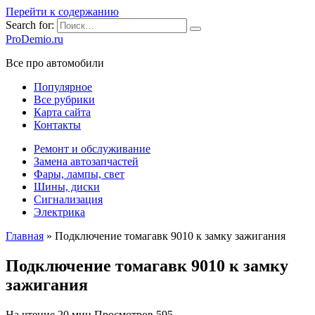
Перейти к содержанию
Search for:
ProDemio.ru
Все про автомобили
Популярное
Все рубрики
Карта сайта
Контакты
Ремонт и обслуживание
Замена автозапчастей
Фары, лампы, свет
Шины, диски
Сигнализация
Электрика
Главная
»
Подключение томагавк 9010 к замку зажигания
Подключение томагавк 9010 к замку
зажигания
На чтение
20 мин
Просмотров
595