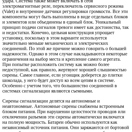
удара. Система также может включать в себя
электромагнитные реле, переключатель сервисного режима
(Valet) и внутренние датчики регулировки громкости. Все эти
компоненты могут быть выполнены в виде отдельных блоков
и элементов или объединены в единый блок. Уникальный
принцип подачи сигналов тревоги имеет как достоинства, так
и недостатки. Конечно, цельная конструкция упрощает
установку, поскольку в этом варианте используется
значительно меньше механических и электрических
соединений. По этой же причине можно говорить о большей
надежности. Однако в этом случае накладываются некоторые
ограничения на выбор места и крепление самого агрегата.
При попытке расположить систему как можно более
недоступной, как правило, жертвуют хорошей слышимостью
сирены. Самое главное, если угонщик доберется до плитки
шоколада, у него будет доступ ко всем цепям в системе.
Особенно с учетом того, что большинство соединений в
системах сигнализации являются съемными.
Сирены сигнализации делятся на автономные и
неавтономные. Автономные сирены снабжены встроенным
блоком питания. При нарушении целостности проводов или
отключении разъемов эти сирены автоматически включатся
на полную мощность. Батареи обычно используются как
независимый источник питания. Они заряжаются от бортовой