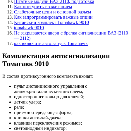
Штатные модули ВАЗ-2110, подготовка
Как поступить с зажиганием
Слаботочные цепи и основной разъем
Как запрограммировать важные опции
Китайский комплект Tomahawk-9010
tomahawk 9010
Не закрываются двери с брелка сигнализации ВАЗ (2110
— 2112)
как включить авто-запуск Tomahawk
Комплектация автосигнализации
Томагавк 9010
В состав противоугонного комплекта входят:
пульт дистанционного управления с
жидкокристаллическим дисплеем;
одностороннее кольцо для ключей;
датчик удара;
реле;
приемно-передающая форма;
кнопки анти-хай-джека;
клавиши переключения режимов;
светодиодный индикатор;