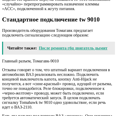
«случайно» перепрограммировать назначение клеммы
«ACC», подключенной к жгуту питания.
Стандартное подключение tw 9010
Производитель оборудования Томагавк предлагает
подключить сигнализацию следующим образом:
Читайте также:
После ремонта гбц двигатель дымит
Главный разъем, Томагавк-9010
Отзывы говорят о том, что штатный вариант подключения в
автомобилях ВАЗ реализовать несложно. Подключить
концевой выключатель капота, кнопку Anti-Hijack не
получится, а вот «сине-красный» провод, идущий от разъема,
точно не понадобится. Реле блокировки, подключенное к
«черно-желтому» проводу, может быть подключено, если
требуется автоматический запуск. В целом подключать
сигналку Tomahawk tw 9010 одно удовольствие, если речь
идет о ВАЗ-2110.
Есть два разъема под торпеду ВАЗ «дюжина». Они окрашены