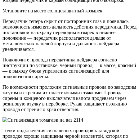
Кладем передатчик в карман солнцезащитного козырька.
Установите на место солнцезащитный козырек.
Передатчик теперь скрыт от посторонних глаз и появилась
возможность изменять дальность действия передатчика. Перед
постановкой на охрану переводим козырек в нижнее
положение — передатчик располагается дальше от
металлических панелей корпуса и дальность пейджера
увеличивается.
Подключите провода передатчика пейджера согласно
инструкции по установке: черный провод — к массе, красный
— к выходу блока управления сигнализацией для
подключения сирены.
По возможности проложим сигнальные провода по заводским
жгутам и скрепим их пластиковыми стяжками. Провода
сирены и концевого выключателя капота продеваем через
резиновую втулку в переборке. Рукав защищает изоляцию
провода от трения о края отверстия.
Точки подключения сигнальных проводов к заводской
проводке хорошо защищены черной изолентой, которая по