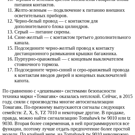
питания контактов.
Желто-зеленым — подключение к питанию внешних
осветительных приборов.
Черно-белый провод — с контактом для
дополнительного блока цилиндров.
Серый — питание сирены.
Сине-желтый — с контактом третьего дополнительного
канала.
Подсоедините черно-желтый провод к контакту
дистанционного размыкания крышки багажника.
Пурпурно-оранжевый — с концевым выключателем
стояночного тормоза.
Подсоедините черно-синий и серо-оранжевый провода
к контактам вводов дверей и концевых выключателей
капота.
По сравнению с «дешевыми» системами безопасности
техника марки «Томагавк» оказалась неплохой. Сейчас, в 2015
году, сняли с производства многие автосигнализации
Томагавк. По-прежнему выпускаются сигналы следующих
семейств: Z, X, S, TZ 7010 и некоторые другие. В продаже,
правда, можно найти сигнализацию Tomahawk tw 9010 или tz
9030. Вторая более современная, в ней программируются все
функции, поэтому лучше отдать предпочтение более простой
модели. По крайней мере, на Tomahawk tw 9010 невозможно