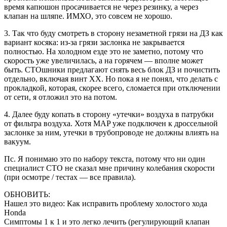
время капюшон просачивается не через резинку, а через
клапан на шляпе. ИМХО, это совсем не хорошо.
3. Так что буду смотреть в сторону незаметной грязи на ДЗ как
вариант косяка: из-за грязи заслонка не закрывается
полностью. На холодном езде это не заметно, потому что
скорость уже увеличилась, а на горячем — вполне может
быть. СТОшники предлагают снять весь блок ДЗ и почистить
отдельно, включая винт ХХ. Но пока я не понял, что делать с
прокладкой, которая, скорее всего, сломается при отключении
от сети, я отложил это на потом.
4. Далее буду копать в сторону «утечки» воздуха в патрубки
от фильтра воздуха. Хотя MAP уже подключен к дроссельной
заслонке за ним, утечки в трубопроводе не должны влиять на
вакуум.
Пс. Я понимаю это по набору текста, потому что ни один
специалист СТО не сказал мне причину колебания скорости
(при осмотре / тестах — все правила).
ОБНОВИТЬ:
Нашел это видео: Как исправить проблему холостого хода
Honda
Симптомы 1 к 1 и это легко лечить (регулирующий клапан