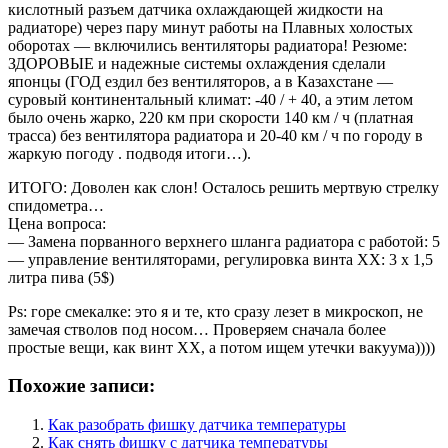
кислотный разъем датчика охлаждающей жидкости на
радиаторе) через пару минут работы на Плавных холостых
оборотах — включились вентиляторы радиатора! Резюме:
ЗДОРОВЫЕ и надежные системы охлаждения сделали
японцы (ГОД ездил без вентиляторов, а в Казахстане —
суровый континентальный климат: -40 / + 40, а этим летом
было очень жарко, 220 км при скорости 140 км / ч (платная
трасса) без вентилятора радиатора и 20-40 км / ч по городу в
жаркую погоду . подводя итоги…).
ИТОГО: Доволен как слон! Осталось решить мертвую стрелку
спидометра…
Цена вопроса:
— Замена порванного верхнего шланга радиатора с работой: 5
— управление вентиляторами, регулировка винта XX: 3 х 1,5
литра пива (5$)
Ps: горе смекалке: это я и те, кто сразу лезет в микроскоп, не
замечая стволов под носом… Проверяем сначала более
простые вещи, как винт ХХ, а потом ищем утечки вакуума))))
Похожие записи:
Как разобрать фишку датчика температуры
Как снять фишку с датчика температуры