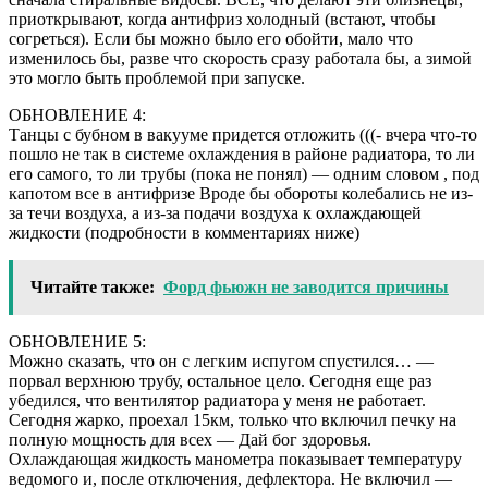
приоткрывают, когда антифриз холодный (встают, чтобы
согреться). Если бы можно было его обойти, мало что
изменилось бы, разве что скорость сразу работала бы, а зимой
это могло быть проблемой при запуске.
ОБНОВЛЕНИЕ 4:
Танцы с бубном в вакууме придется отложить (((- вчера что-то
пошло не так в системе охлаждения в районе радиатора, то ли
его самого, то ли трубы (пока не понял) — одним словом , под
капотом все в антифризе Вроде бы обороты колебались не из-
за течи воздуха, а из-за подачи воздуха к охлаждающей
жидкости (подробности в комментариях ниже)
Читайте также:
Форд фьюжн не заводится причины
ОБНОВЛЕНИЕ 5:
Можно сказать, что он с легким испугом спустился… —
порвал верхнюю трубу, остальное цело. Сегодня еще раз
убедился, что вентилятор радиатора у меня не работает.
Сегодня жарко, проехал 15км, только что включил печку на
полную мощность для всех — Дай бог здоровья.
Охлаждающая жидкость манометра показывает температуру
ведомого и, после отключения, дефлектора. Не включил —