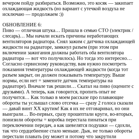
вечером пойду разбираться. Возможно, это косяк — закипает
охлаждающая жидкость (но вариант с утечкой воздуха не
исключаю — продолжаем :))
ОБНОВЛЕНИЕ 6:
Пиво — отличная штука… Пришла в семью СТО (электрик /
слесарь)… Мы начали искать причины неработающих
вентиляторов радиатора. Снял зажим с датчика охлаждающей
жидкости на радиаторе, замкнул разъем (при этом при
включении зажигания должны работать оба вентилятора
радиатора — вот что получилось). Но тогда это интересно…
Согласно сервисному руководству, вам нужно посмотреть
показания температуры охлаждающей жидкости (когда тот
разъем закрыт, он должен показывать температуру. Выше
нормы, если нет = замените датчик температуры на
радиаторе). Вначале так решили… Скатал на пиво (оцените с
друзьями). А теперь, как говорится, пропить опыт не
получится… Как только в моем рассказе про плавающие
обороты ты услышал слово отсечка — сразу 2 голоса сказали
— давай винт ХХ крутим! Как я их не отговаривал, но они
выиграли… Во-первых, сразу прошептали круги, во-вторых,
понизили обороты = коробка перестала пинаться при
переключении передач, а как шевелятся подушки — сдохли,
так что сердцебиение стало меньше. Дык, не только обороты
перестали плавать (ну может и потому что закрутили