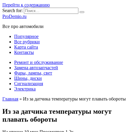
Перейти к содержанию
Search for:
ProDemio.ru
Все про автомобили
Популярное
Все рубрики
Карта сайта
Контакты
Ремонт и обслуживание
Замена автозапчастей
Фары, лампы, свет
Шины, диски
Сигнализация
Электрика
Главная
»
Из за датчика температуры могут плавать обороты
Из за датчика температуры могут
плавать обороты
На чтение
10 мин
Просмотров
1.2к.