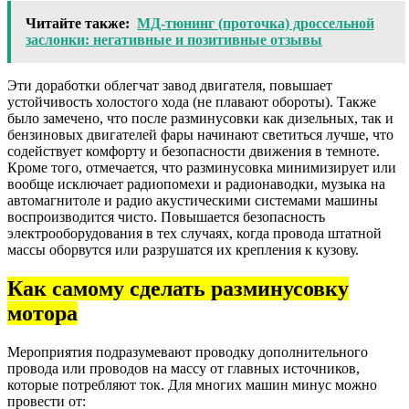
Читайте также:
МД-тюнинг (проточка) дроссельной
заслонки: негативные и позитивные отзывы
Эти доработки облегчат завод двигателя, повышает
устойчивость холостого хода (не плавают обороты). Также
было замечено, что после разминусовки как дизельных, так и
бензиновых двигателей фары начинают светиться лучше, что
содействует комфорту и безопасности движения в темноте.
Кроме того, отмечается, что разминусовка минимизирует или
вообще исключает радиопомехи и радионаводки, музыка на
автомагнитоле и радио акустическими системами машины
воспроизводится чисто. Повышается безопасность
электрооборудования в тех случаях, когда провода штатной
массы оборвутся или разрушатся их крепления к кузову.
Как самому сделать разминусовку
мотора
Мероприятия подразумевают проводку дополнительного
провода или проводов на массу от главных источников,
которые потребляют ток. Для многих машин минус можно
провести от: