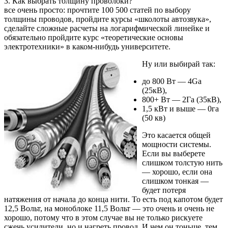
3. Как выбрать толщину проволоки?
все очень просто: прочтите 100 500 статей по выбору
толщины проводов, пройдите курсы «школоты автозвука»,
сделайте сложные расчеты на логарифмической линейке и
обязательно пройдите курс «теоретические основы
электротехники» в каком-нибудь университете.
Ну или выбирай так:
до 800 Вт — 4Ga
(25кВ),
800+ Вт — 2Га (35кВ),
1,5 кВт и выше — 0га
(50 кв)
Это касается общей
мощности системы.
Если вы выберете
слишком толстую нить
— хорошо, если она
слишком тонкая —
будет потеря
натяжения от начала до конца нити. То есть под капотом будет
12,5 Вольт, на моноблоке 11,5 Вольт — это очень и очень не
хорошо, потому что в этом случае вы не только рискуете
сжечь усилители, но и нагреть провод. И чем он тоньше, тем