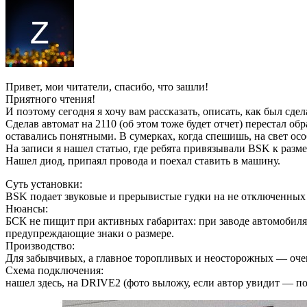
Привет, мои читатели, спасибо, что зашли!
Приятного чтения!
И поэтому сегодня я хочу вам рассказать, описать, как был сде
Сделав автомат на 2110 (об этом тоже будет отчет) перестал 
оставались понятными. В сумерках, когда спешишь, на свет ос
На записи я нашел статью, где ребята привязывали BSK к разме
Нашел диод, припаял провода и поехал ставить в машину.
Суть установки:
BSK подает звуковые и прерывистые гудки на не отключенных 
Нюансы:
БСК не пищит при активных габаритах: при заводе автомобиля
предупреждающие знаки о размере.
Производство:
Для забывчивых, а главное торопливых и неосторожных — оче
Схема подключения:
нашел здесь, на DRIVE2 (фото выложу, если автор увидит — по