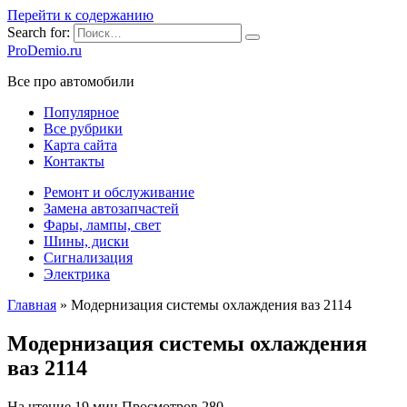
Перейти к содержанию
Search for:
ProDemio.ru
Все про автомобили
Популярное
Все рубрики
Карта сайта
Контакты
Ремонт и обслуживание
Замена автозапчастей
Фары, лампы, свет
Шины, диски
Сигнализация
Электрика
Главная
»
Модернизация системы охлаждения ваз 2114
Модернизация системы охлаждения
ваз 2114
На чтение
19 мин
Просмотров
280