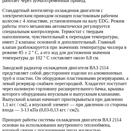
работает через зубчато-ременный привод.
Стандартный вентилятор охлаждения двигателя с
электрическим приводом оснащен пластиковым рабочим
колесом с 4 лопастями, установленным на валу EDG. Режим
работы этого механизма автоматически регулируется
специальным контроллером. Термостат с твердым
наполнением, чувствительный к перепадам температуры,
имеет 2 клапана: основной и дополнительный. Главный
клапан разблокируется при значениях температуры чиллера в
режиме 85 ± 2 ° С, а его ход для достижения значения
температуры до 102 ° С составляет около 0,8 см.
Заводской радиатор охлаждения двигателя ВАЗ 2114
представляет собой двустороннее изделие из алюминиевых
труб и пластин. Он оборудован пластиковыми резервуарами, а
левый резервуар снабжен перегородкой. Хладагент поступает
через наливную горловину расширительного бачка, крышка
которого оборудована впускным и выпускным клапанами.
Выпускной клапан начинает приоткрываться при давлении
1,1 кгс / см2, а впускной элемент — при давлении со стороны
входа — 3-13 кПа (0,03-0,13 кгс / см2).
Принцип работы системы охлаждения двигателя ВАЗ 2114
основан на использовании внутреннего теплообмена,
который связан с поглощением тепла жидкостью,