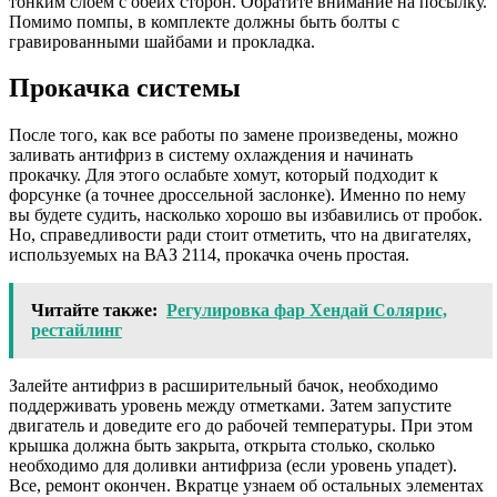
тонким слоем с обеих сторон. Обратите внимание на посылку.
Помимо помпы, в комплекте должны быть болты с
гравированными шайбами ​​и прокладка.
Прокачка системы
После того, как все работы по замене произведены, можно
заливать антифриз в систему охлаждения и начинать
прокачку. Для этого ослабьте хомут, который подходит к
форсунке (а точнее дроссельной заслонке). Именно по нему
вы будете судить, насколько хорошо вы избавились от пробок.
Но, справедливости ради стоит отметить, что на двигателях,
используемых на ВАЗ 2114, прокачка очень простая.
Читайте также:
Регулировка фар Хендай Солярис,
рестайлинг
Залейте антифриз в расширительный бачок, необходимо
поддерживать уровень между отметками. Затем запустите
двигатель и доведите его до рабочей температуры. При этом
крышка должна быть закрыта, открыта столько, сколько
необходимо для доливки антифриза (если уровень упадет).
Все, ремонт окончен. Вкратце узнаем об остальных элементах