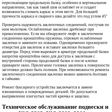
пересекающим продольную балку, особенно в вертикальном
направлении, так как такой шов ослабляет ее и создает
возможность сломать каркас в этом месте. Для большей
прочности каркаса и сварного шва делайте это под углом 45°
Проверить надежность заклепочных соединений, постучав по
ним молотком. Ослабленные заклепки дребезжат при
прикосновении. Если вы обнаружите люфт в заклепочном
соединении кронштейна пружины, отрежьте ослабленные
заклепки и замените их новыми. Одновременно просверлите
отверстия для заклепок и вставьте заклепки большего
диаметра. Перед этим вырежьте в арматуре продольной балки
напротив кронштейна окно для доступа к заклепкам с
внутренней стороны продольной балки и после клепки
приварите окно. Прилегание головки заклепки к поверхности
заготовки должно быть полным. При невозможности ремонта
заклепочного соединения заклепки можно заменить болтами
и гайками.
Ремонт буксирного устройства заключается в замене
изношенных и поврежденных деталей. Не допускается
выпрямление изогнутых частей крючка и защелки.
Техническое обслуживание подвески и