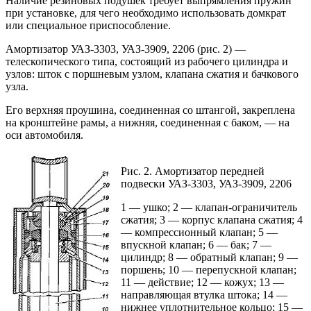
Наличие резиновых подушек требует выпрямления пружин
при установке, для чего необходимо использовать домкрат
или специальное приспособление.
Амортизатор УАЗ-3303, УАЗ-3909, 2206 (рис. 2) —
телескопического типа, состоящий из рабочего цилиндра и
узлов: шток с поршневым узлом, клапана сжатия и бачкового
узла.
Его верхняя проушина, соединенная со штангой, закреплена
на кронштейне рамы, а нижняя, соединенная с баком, — на
оси автомобиля.
Рис. 2. Амортизатор передней
подвески УАЗ-3303, УАЗ-3909, 2206
1 — ушко; 2 — клапан-ограничитель
сжатия; 3 — корпус клапана сжатия; 4
— компрессионный клапан; 5 —
впускной клапан; 6 — бак; 7 —
цилиндр; 8 — обратный клапан; 9 —
поршень; 10 — перепускной клапан;
11 — действие; 12 — кожух; 13 —
направляющая втулка штока; 14 —
нижнее уплотнительное кольцо; 15 —