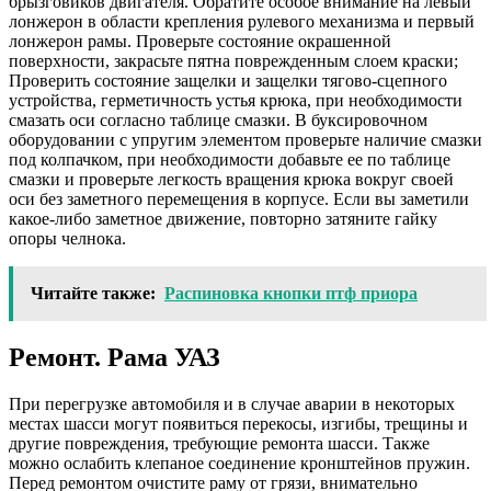
брызговиков двигателя. Обратите особое внимание на левый
лонжерон в области крепления рулевого механизма и первый
лонжерон рамы. Проверьте состояние окрашенной
поверхности, закрасьте пятна поврежденным слоем краски;
Проверить состояние защелки и защелки тягово-сцепного
устройства, герметичность устья крюка, при необходимости
смазать оси согласно таблице смазки. В буксировочном
оборудовании с упругим элементом проверьте наличие смазки
под колпачком, при необходимости добавьте ее по таблице
смазки и проверьте легкость вращения крюка вокруг своей
оси без заметного перемещения в корпусе. Если вы заметили
какое-либо заметное движение, повторно затяните гайку
опоры челнока.
Читайте также:
Распиновка кнопки птф приора
Ремонт. Рама УАЗ
При перегрузке автомобиля и в случае аварии в некоторых
местах шасси могут появиться перекосы, изгибы, трещины и
другие повреждения, требующие ремонта шасси. Также
можно ослабить клепаное соединение кронштейнов пружин.
Перед ремонтом очистите раму от грязи, внимательно