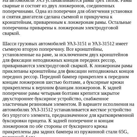
На автомобили УАЗ устанавливаются рамы трех типов. Рамы
сварные и состоят из двух лонжеронов, соединенных
поперечинами. Одна из поперечин для облегчения установки
и снятия двигателя сделана съемной и прикручена к
кронштейнам, приваренным к лонжеронам рамы. Остальные
поперечины приварены к лонжеронам электродуговой
сваркой.
Шасси грузовых автомобилей УАЗ-3151 и УАЗ-31512 имеет
съемную вторую поперечину. Все кронштейны,
установленные на раме, за исключением двух кронштейнов
для фиксации неподвижных концов передних рессор,
привариваются электродуговой сваркой. К лонжеронам рамы
приклепаны кронштейны для фиксации неподвижных концов
передних рессор. Передний бампер прикреплен к передним
концам лонжеронов шестью болтами, а буксирные крюки
прикреплены к верхним фланцам лонжеронов. К задней
поперечине рамы четырьмя болтами крепится закрытое
двухстороннее буксирное устройство, снабженное
эластичным резиновым элементом. В варианте исполнения на
автомобилях УАЗ-31512 устанавливается жесткое устройство
без упругого элемента, предназначенное для кратковременной
буксировки прицепа. К задней поперечине и концам
лонжеронов по обе стороны от буксирного крюка
прикреплены два задних бампера из пружинной стали 65G,