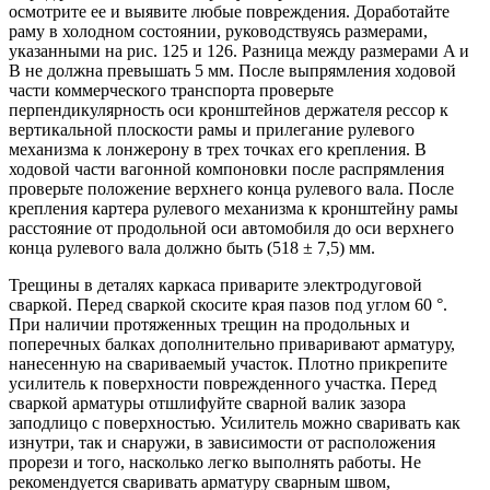
осмотрите ее и выявите любые повреждения. Доработайте
раму в холодном состоянии, руководствуясь размерами,
указанными на рис. 125 и 126. Разница между размерами A и
B не должна превышать 5 мм. После выпрямления ходовой
части коммерческого транспорта проверьте
перпендикулярность оси кронштейнов держателя рессор к
вертикальной плоскости рамы и прилегание рулевого
механизма к лонжерону в трех точках его крепления. В
ходовой части вагонной компоновки после распрямления
проверьте положение верхнего конца рулевого вала. После
крепления картера рулевого механизма к кронштейну рамы
расстояние от продольной оси автомобиля до оси верхнего
конца рулевого вала должно быть (518 ± 7,5) мм.
Трещины в деталях каркаса приварите электродуговой
сваркой. Перед сваркой скосите края пазов под углом 60 °.
При наличии протяженных трещин на продольных и
поперечных балках дополнительно приваривают арматуру,
нанесенную на свариваемый участок. Плотно прикрепите
усилитель к поверхности поврежденного участка. Перед
сваркой арматуры отшлифуйте сварной валик зазора
заподлицо с поверхностью. Усилитель можно сваривать как
изнутри, так и снаружи, в зависимости от расположения
прорези и того, насколько легко выполнять работы. Не
рекомендуется сваривать арматуру сварным швом,