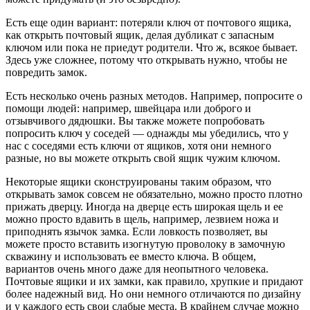
Есть еще один вариант: потеряли ключ от почтового ящика,
как открыть почтовый ящик, делая дубликат с запасным
ключом или пока не приедут родители. Что ж, всякое бывает.
Здесь уже сложнее, потому что открывать нужно, чтобы не
повредить замок.
Есть несколько очень разных методов. Например, попросите о
помощи людей: например, швейцара или доброго и
отзывчивого дядюшки. Вы также можете попробовать
попросить ключ у соседей — однажды мы убедились, что у
нас с соседями есть ключи от ящиков, хотя они немного
разные, но вы можете открыть свой ящик чужим ключом.
Некоторые ящики сконструированы таким образом, что
открывать замок совсем не обязательно, можно просто плотно
прижать дверцу. Иногда на дверце есть широкая щель и ее
можно просто вдавить в щель, например, лезвием ножа и
приподнять язычок замка. Если ловкость позволяет, вы
можете просто вставить изогнутую проволоку в замочную
скважину и использовать ее вместо ключа. В общем,
вариантов очень много даже для неопытного человека.
Почтовые ящики и их замки, как правило, хрупкие и придают
более надежный вид. Но они немного отличаются по дизайну
и у каждого есть свои слабые места. В крайнем случае можно