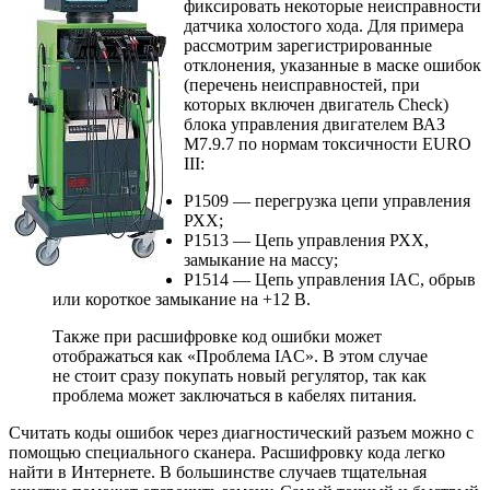
фиксировать некоторые неисправности
датчика холостого хода. Для примера
рассмотрим зарегистрированные
отклонения, указанные в маске ошибок
(перечень неисправностей, при
которых включен двигатель Check)
блока управления двигателем ВАЗ
М7.9.7 по нормам токсичности EURO
III:
P1509 — перегрузка цепи управления
РХХ;
Р1513 — Цепь управления РХХ,
замыкание на массу;
P1514 — Цепь управления IAC, обрыв
или короткое замыкание на +12 В.
Также при расшифровке код ошибки может
отображаться как «Проблема IAC». В этом случае
не стоит сразу покупать новый регулятор, так как
проблема может заключаться в кабелях питания.
Считать коды ошибок через диагностический разъем можно с
помощью специального сканера. Расшифровку кода легко
найти в Интернете. В большинстве случаев тщательная