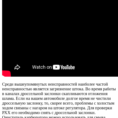
Среди вышеупомянутых неисправностей наиболее частой
неисправностью является загрязнение штока. Во время работы
в каналах дроссельной заслонки скапливаются отложения
шлама. Если на вашем автомобиле долгое время не чистили
дроссельную заслонку, то, скорее всего, проблемы с холостым
ходом связаны с нагаром на штоке регулятора. Для проверки
РХХ его необходимо снять с дроссельной заслонки.
Очиститель карбюратора можно использовать для смыва