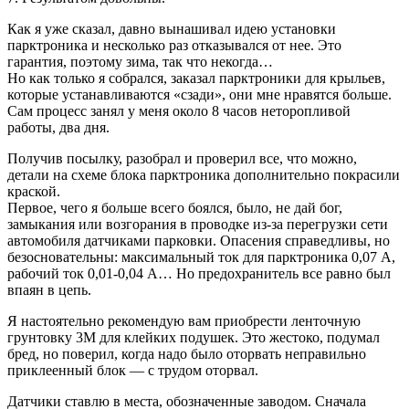
Как я уже сказал, давно вынашивал идею установки
парктроника и несколько раз отказывался от нее. Это
гарантия, поэтому зима, так что некогда…
Но как только я собрался, заказал парктроники для крыльев,
которые устанавливаются «сзади», они мне нравятся больше.
Сам процесс занял у меня около 8 часов неторопливой
работы, два дня.
Получив посылку, разобрал и проверил все, что можно,
детали на схеме блока парктроника дополнительно покрасили
краской.
Первое, чего я больше всего боялся, было, не дай бог,
замыкания или возгорания в проводке из-за перегрузки сети
автомобиля датчиками парковки. Опасения справедливы, но
безосновательны: максимальный ток для парктроника 0,07 А,
рабочий ток 0,01-0,04 А… Но предохранитель все равно был
впаян в цепь.
Я настоятельно рекомендую вам приобрести ленточную
грунтовку 3M для клейких подушек. Это жестоко, подумал
бред, но поверил, когда надо было оторвать неправильно
приклеенный блок — с трудом оторвал.
Датчики ставлю в места, обозначенные заводом. Сначала