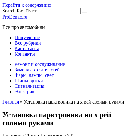
Перейти к содержанию
Search for:
ProDemio.ru
Все про автомобили
Популярное
Все рубрики
Карта сайта
Контакты
Ремонт и обслуживание
Замена автозапчастей
Фары, лампы, свет
Шины, диски
Сигнализация
Электрика
Главная
»
Установка парктроника на х рей своими руками
Установка парктроника на х рей
своими руками
На чтение
11 мин
Просмотров
321