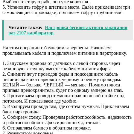
Выбросьте старую рябь, она уже короткая.
5. Установить гофру в штатные места. Далее приклеиваем три
самоклеящиеся прокладки, стягиваем гофру струбцинами.
Читайте также:
Настройка бесконтактного зажигания
ваз 2107 карбюратор
На этом операции с бампером завершены. Начинаем
прокладывать кабели и подключаем питание к парктронику.
1. Запускаем провода от датчиков с левой стороны, через
резиновую заглушку вместе с кабелем питания фары.
2. Снимите жгут проводов фары и подсоедините кабель
питания датчика парковки к черному и белому проводам.
БЕЛЫЙ — больше, ЧЕРНЫЙ — меньше. Помимо плюса
припаял предохранитель, будет по одному амперю на глаз.
3. Протягиваем провод от «монитора» по левой стойке под
потолком. И показываем где удобно.
4. Изолируем провода там, где сочтем нужным. Приклеиваем
блок парктроника.
5. Собираем схему. Проверяем работоспособность, надежность
и работоспособность фиксированных датчиков.
6. Отправляем бампер в обратном порядке.
7. Результатом довольны.