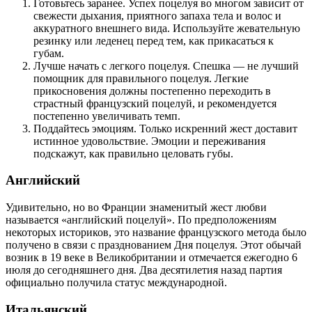
Готовьтесь заранее. Успех поцелуя во многом зависит от
свежести дыхания, приятного запаха тела и волос и
аккуратного внешнего вида. Используйте жевательную
резинку или леденец перед тем, как прикасаться к
губам.
Лучше начать с легкого поцелуя. Спешка — не лучший
помощник для правильного поцелуя. Легкие
прикосновения должны постепенно переходить в
страстный французский поцелуй, и рекомендуется
постепенно увеличивать темп.
Поддайтесь эмоциям. Только искренний жест доставит
истинное удовольствие. Эмоции и переживания
подскажут, как правильно целовать губы.
Английский
Удивительно, но во Франции знаменитый жест любви
называется «английский поцелуй». По предположениям
некоторых историков, это название французского метода было
получено в связи с празднованием Дня поцелуя. Этот обычай
возник в 19 веке в Великобритании и отмечается ежегодно 6
июля до сегодняшнего дня. Два десятилетия назад партия
официально получила статус международной.
Итальянский