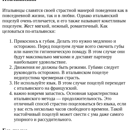
Итальянцы славятся своей страстной манерой поведения как в
повседневной жизни, так и в любви. Однако итальянский
поцелуй очень отличается, и его также называют кокетливым
поцелуем. Жест мягкий, нежный, романтичный. Как
целоваться по-итальянски:
Прикоснись к губам. Делать это нужно медленно и
осторожно. Перед поцелуем лучше всего смочить губы
или нанести гигиеническую помаду. В этом случае они
будут максимально мягкими и доставят партнеру
наибольшее удовольствие.
Движения не должны быть резкими. Губами следует
руководить осторожно. В итальянском поцелуе
недопустима чрезмерная страсть.
Не используйте язык. В этом случае поцелуй переходит
с итальянского на французский.
важно вовремя запастись. Основная характеристика
итальянского метода — продолжительность. Это
отличный способ страстно поцеловаться без языка, если
у вас есть несколько часов свободного времени. Такой
настойчивый поцелуй может свести с ума даже самого
упорного и рассудительного.