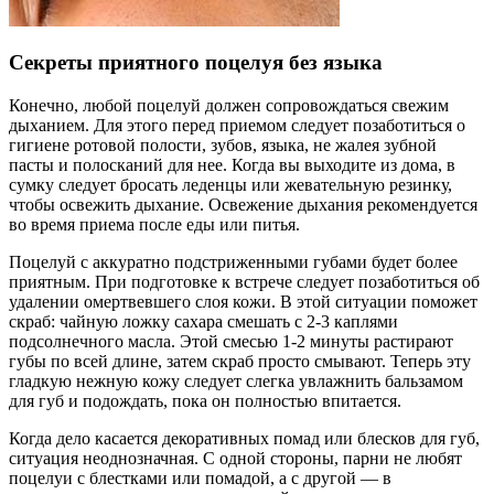
Секреты приятного поцелуя без языка
Конечно, любой поцелуй должен сопровождаться свежим
дыханием. Для этого перед приемом следует позаботиться о
гигиене ротовой полости, зубов, языка, не жалея зубной
пасты и полосканий для нее. Когда вы выходите из дома, в
сумку следует бросать леденцы или жевательную резинку,
чтобы освежить дыхание. Освежение дыхания рекомендуется
во время приема после еды или питья.
Поцелуй с аккуратно подстриженными губами будет более
приятным. При подготовке к встрече следует позаботиться об
удалении омертвевшего слоя кожи. В этой ситуации поможет
скраб: чайную ложку сахара смешать с 2-3 каплями
подсолнечного масла. Этой смесью 1-2 минуты растирают
губы по всей длине, затем скраб просто смывают. Теперь эту
гладкую нежную кожу следует слегка увлажнить бальзамом
для губ и подождать, пока он полностью впитается.
Когда дело касается декоративных помад или блесков для губ,
ситуация неоднозначная. С одной стороны, парни не любят
поцелуи с блестками или помадой, а с другой — в