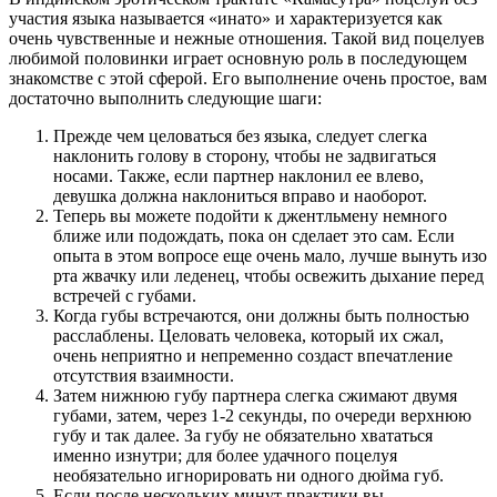
участия языка называется «инато» и характеризуется как
очень чувственные и нежные отношения. Такой вид поцелуев
любимой половинки играет основную роль в последующем
знакомстве с этой сферой. Его выполнение очень простое, вам
достаточно выполнить следующие шаги:
Прежде чем целоваться без языка, следует слегка
наклонить голову в сторону, чтобы не задвигаться
носами. Также, если партнер наклонил ее влево,
девушка должна наклониться вправо и наоборот.
Теперь вы можете подойти к джентльмену немного
ближе или подождать, пока он сделает это сам. Если
опыта в этом вопросе еще очень мало, лучше вынуть изо
рта жвачку или леденец, чтобы освежить дыхание перед
встречей с губами.
Когда губы встречаются, они должны быть полностью
расслаблены. Целовать человека, который их сжал,
очень неприятно и непременно создаст впечатление
отсутствия взаимности.
Затем нижнюю губу партнера слегка сжимают двумя
губами, затем, через 1-2 секунды, по очереди верхнюю
губу и так далее. За губу не обязательно хвататься
именно изнутри; для более удачного поцелуя
необязательно игнорировать ни одного дюйма губ.
Если после нескольких минут практики вы