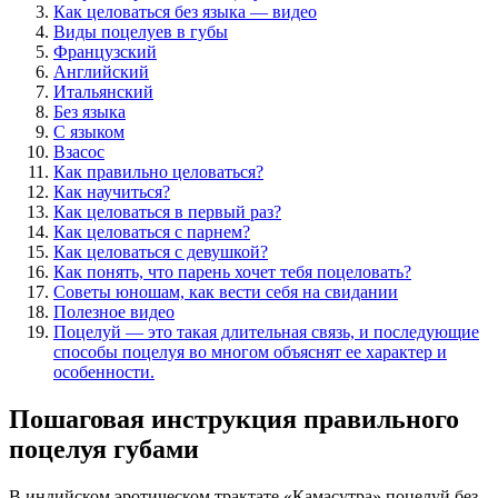
Как целоваться без языка — видео
Виды поцелуев в губы
Французский
Английский
Итальянский
Без языка
С языком
Взасос
Как правильно целоваться?
Как научиться?
Как целоваться в первый раз?
Как целоваться с парнем?
Как целоваться с девушкой?
Как понять, что парень хочет тебя поцеловать?
Советы юношам, как вести себя на свидании
Полезное видео
Поцелуй — это такая длительная связь, и последующие
способы поцелуя во многом объяснят ее характер и
особенности.
Пошаговая инструкция правильного
поцелуя губами
В индийском эротическом трактате «Камасутра» поцелуй без