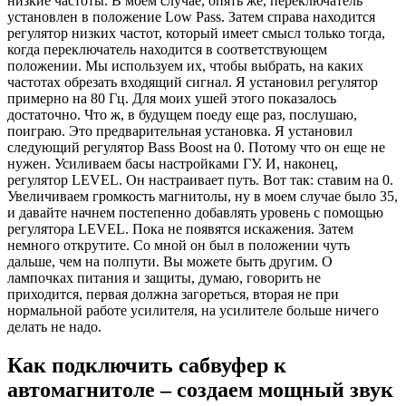
низкие частоты. В моем случае, опять же, переключатель
установлен в положение Low Pass. Затем справа находится
регулятор низких частот, который имеет смысл только тогда,
когда переключатель находится в соответствующем
положении. Мы используем их, чтобы выбрать, на каких
частотах обрезать входящий сигнал. Я установил регулятор
примерно на 80 Гц. Для моих ушей этого показалось
достаточно. Что ж, в будущем поеду еще раз, послушаю,
поиграю. Это предварительная установка. Я установил
следующий регулятор Bass Boost на 0. Потому что он еще не
нужен. Усиливаем басы настройками ГУ. И, наконец,
регулятор LEVEL. Он настраивает путь. Вот так: ставим на 0.
Увеличиваем громкость магнитолы, ну в моем случае было 35,
и давайте начнем постепенно добавлять уровень с помощью
регулятора LEVEL. Пока не появятся искажения. Затем
немного открутите. Со мной он был в положении чуть
дальше, чем на полпути. Вы можете быть другим. О
лампочках питания и защиты, думаю, говорить не
приходится, первая должна загореться, вторая не при
нормальной работе усилителя, на усилителе больше ничего
делать не надо.
Как подключить сабвуфер к
автомагнитоле – создаем мощный звук