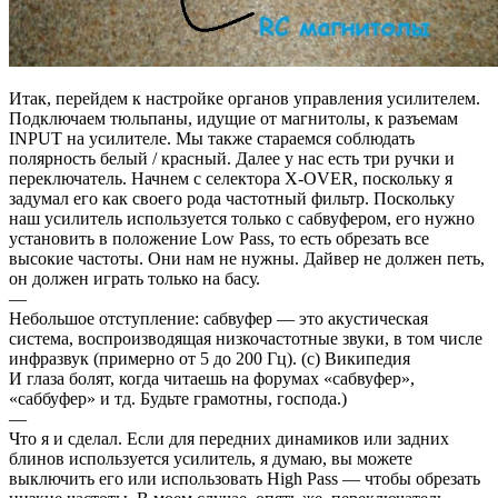
Итак, перейдем к настройке органов управления усилителем.
Подключаем тюльпаны, идущие от магнитолы, к разъемам
INPUT на усилителе. Мы также стараемся соблюдать
полярность белый / красный. Далее у нас есть три ручки и
переключатель. Начнем с селектора X-OVER, поскольку я
задумал его как своего рода частотный фильтр. Поскольку
наш усилитель используется только с сабвуфером, его нужно
установить в положение Low Pass, то есть обрезать все
высокие частоты. Они нам не нужны. Дайвер не должен петь,
он должен играть только на басу.
—
Небольшое отступление: сабвуфер — это акустическая
система, воспроизводящая низкочастотные звуки, в том числе
инфразвук (примерно от 5 до 200 Гц). (c) Википедия
И глаза болят, когда читаешь на форумах «сабвуфер»,
«саббуфер» и тд. Будьте грамотны, господа.)
—
Что я и сделал. Если для передних динамиков или задних
блинов используется усилитель, я думаю, вы можете
выключить его или использовать High Pass — чтобы обрезать