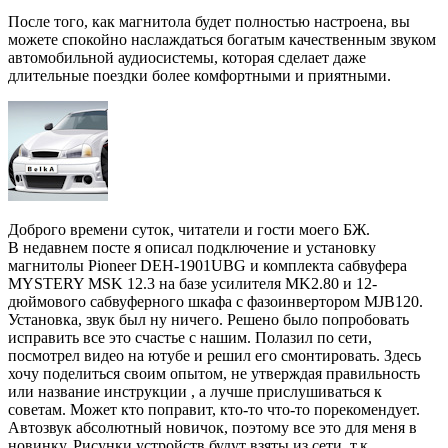
После того, как магнитола будет полностью настроена, вы
можете спокойно наслаждаться богатым качественным звуком
автомобильной аудиосистемы, которая сделает даже
длительные поездки более комфортными и приятными.
Доброго времени суток, читатели и гости моего БЖ.
В недавнем посте я описал подключение и установку
магнитолы Pioneer DEH-1901UBG и комплекта сабвуфера
MYSTERY MSK 12.3 на базе усилителя MK2.80 и 12-
дюймового сабвуферного шкафа с фазоинвертором MJB120.
Установка, звук был ну ничего. Решено было попробовать
исправить все это счастье с нашим. Полазил по сети,
посмотрел видео на ютубе и решил его смонтировать. Здесь
хочу поделиться своим опытом, не утверждая правильность
или название инструкции , а лучше прислушиваться к
советам. Может кто поправит, кто-то что-то порекомендует.
Автозвук абсолютный новичок, поэтому все это для меня в
новинку. Рисунки устройств будут взяты из сети, т.к