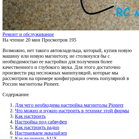
Ремонт и обслуживание
На чтение
20 мин
Просмотров
195
Возможно, нет такого автовладельца, который, купив новую
машину или новую магнитолу, не столкнулся бы с
необходимостью ее настройки для получения более
качественного и глубокого звука. Для этого достаточно
произвести ряд несложных манипуляций, которые мы
рассмотрим на примере конфигурации очень популярной в
России магнитолы Pioneer.
Содержание
Для чего необходима настройка магнитолы Pioneer
Что можно и нужно настроить в технике этой фирмы
Как настроить
Настройка под сабвуфер
Как настроить радио
Настраиваем эквалайзер
Как включить AUX