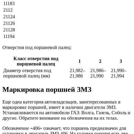
11183
2112
21124
21126
21128
11194
Отверстия под поршневой палец:
Класс отверстия под
1
2
3
поршневой палец
Диаметр отверстия под
21,982–
21,986–
21,990–
поршневой палец (мм)
21,986
21,990
21,994
Маркировка поршней ЗМЗ
Еще одна категория автовладельцев, заинтересованных в
маркировке поршней, имеет в наличии двигатели ЗМЗ.
Устанавливаются на автомобили ГАЗ: Волга, Газель, Соболь и
другие. Обратите внимание на обозначения на их телах.
Обозначение «406» означает, что поршень предназначен для
установки в двигатель ЗМЗ-406. На головке поршня есть две