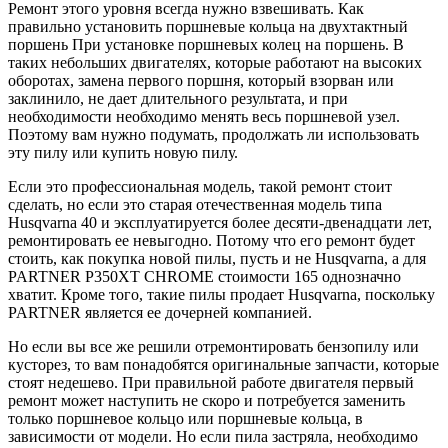
Ремонт этого уровня всегда нужно взвешивать. Как
правильно установить поршневые кольца на двухтактный
поршень При установке поршневых колец на поршень. В
таких небольших двигателях, которые работают на высоких
оборотах, замена первого поршня, который взорван или
заклинило, не дает длительного результата, и при
необходимости необходимо менять весь поршневой узел.
Поэтому вам нужно подумать, продолжать ли использовать
эту пилу или купить новую пилу.
Если это профессиональная модель, такой ремонт стоит
сделать, но если это старая отечественная модель типа
Husqvarna 40 и эксплуатируется более десяти-двенадцати лет,
ремонтировать ее невыгодно. Потому что его ремонт будет
стоить, как покупка новой пилы, пусть и не Husqvarna, а для
PARTNER P350XT CHROME стоимости 165 однозначно
хватит. Кроме того, такие пилы продает Husqvarna, поскольку
PARTNER является ее дочерней компанией.
Но если вы все же решили отремонтировать бензопилу или
кусторез, то вам понадобятся оригинальные запчасти, которые
стоят недешево. При правильной работе двигателя первый
ремонт может наступить не скоро и потребуется заменить
только поршневое кольцо или поршневые кольца, в
зависимости от модели. Но если пила застряла, необходимо