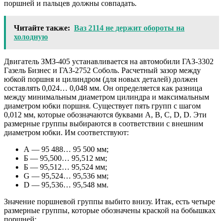
поршней и пальцев должны совпадать.
Читайте также:
Ваз 2114 не держит обороты на
холодную
Двигатель ЗМЗ-405 устанавливается на автомобили ГАЗ-3302
Газель Бизнес и ГАЗ-2752 Соболь. Расчетный зазор между
юбкой поршня и цилиндром (для новых деталей) должен
составлять 0,024… 0,048 мм. Он определяется как разница
между минимальным диаметром цилиндра и максимальным
диаметром юбки поршня. Существует пять групп с шагом
0,012 мм, которые обозначаются буквами A, B, C, D, D. Эти
размерные группы выбираются в соответствии с внешним
диаметром юбки. Им соответствуют:
А — 95 488… 95 500 мм;
Б — 95,500… 95,512 мм;
Б — 95,512… 95,524 мм;
G — 95,524… 95,536 мм;
D — 95,536… 95,548 мм.
Значение поршневой группы выбито внизу. Итак, есть четыре
размерные группы, которые обозначены краской на бобышках
поршней: