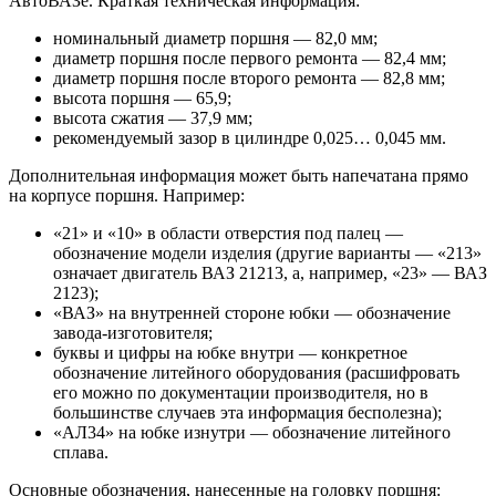
АвтоВАЗе. Краткая техническая информация:
номинальный диаметр поршня — 82,0 мм;
диаметр поршня после первого ремонта — 82,4 мм;
диаметр поршня после второго ремонта — 82,8 мм;
высота поршня — 65,9;
высота сжатия — 37,9 мм;
рекомендуемый зазор в цилиндре 0,025… 0,045 мм.
Дополнительная информация может быть напечатана прямо
на корпусе поршня. Например:
«21» и «10» в области отверстия под палец —
обозначение модели изделия (другие варианты — «213»
означает двигатель ВАЗ 21213, а, например, «23» — ВАЗ
2123);
«ВАЗ» на внутренней стороне юбки — обозначение
завода-изготовителя;
буквы и цифры на юбке внутри — конкретное
обозначение литейного оборудования (расшифровать
его можно по документации производителя, но в
большинстве случаев эта информация бесполезна);
«АЛ34» на юбке изнутри — обозначение литейного
сплава.
Основные обозначения, нанесенные на головку поршня: