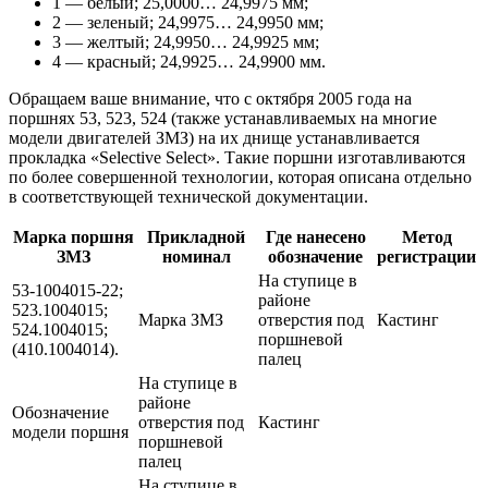
1 — белый; 25,0000… 24,9975 мм;
2 — зеленый; 24,9975… 24,9950 мм;
3 — желтый; 24,9950… 24,9925 мм;
4 — красный; 24,9925… 24,9900 мм.
Обращаем ваше внимание, что с октября 2005 года на
поршнях 53, 523, 524 (также устанавливаемых на многие
модели двигателей ЗМЗ) на их днище устанавливается
прокладка «Selective Select». Такие поршни изготавливаются
по более совершенной технологии, которая описана отдельно
в соответствующей технической документации.
Марка поршня
Прикладной
Где нанесено
Метод
ЗМЗ
номинал
обозначение
регистрации
На ступице в
53-1004015-22;
районе
523.1004015;
Марка ЗМЗ
отверстия под
Кастинг
524.1004015;
поршневой
(410.1004014).
палец
На ступице в
районе
Обозначение
отверстия под
Кастинг
модели поршня
поршневой
палец
На ступице в