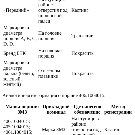
районе
«Передний»
отверстия под
Кастинг
поршневой
палец
Маркировка
диаметра
На головке
Травление
поршня A, B, C,
поршня
D, D.
На головке
Бренд БТК
Покрасить
поршня
Маркировка
диаметра
О весовом
пальца (белый,
Покрасить
плавнике
зеленый,
желтый)
Аналогичная информация о поршне 406.1004015:
Марка поршня
Прикладной
Где нанесено
Метод
ЗМЗ
номинал
обозначение
регистрации
На ступице в
406.1004015;
районе
405.1004015;
Марка ЗМЗ
отверстия под
Кастинг
4061.1004015;
поршневой