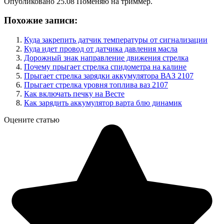
Опубликовано 25.08 Поменяю на триммер.
Похожие записи:
Куда закрепить датчик температуры от сигнализации
Куда идет провод от датчика давления масла
Дорожный знак направление движения стрелка
Почему прыгает стрелка спидометра на калине
Прыгает стрелка зарядки аккумулятора ВАЗ 2107
Прыгает стрелка уровня топлива ваз 2107
Как включать печку на Весте
Как зарядить аккумулятор варта блю динамик
Оцените статью