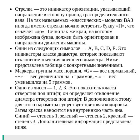
Стрелка — это индикатор ориентации, указывающий
направление в сторону привода распределительного
вала. На так называемых «классических» моделях ВАЗ
иногда вместо стрелки можно встретить букву «П», что
означает «до». Точно так же край, на котором
изображена буква, должен быть ориентирован в
направлении движения машины.
Один из следующих символов — A, B, C, D, E. Это
индикаторы класса диаметра, которые показывают
отклонение значения внешнего диаметра. Ниже
представлена ​​таблица с конкретными значениями.
Маркеры группы масс поршня. «G» — вес нормальный,
«+» — вес увеличился на 5 граммов, «-» — вес
уменьшился на 5 граммов.
Одно из чисел — 1, 2, 3. Это показатель класса
отверстия под штифт, он определяет отклонение
диаметра отверстия под штифт. В дополнение к этому
для этого параметра существует цветовая кодировка.
Затем краска наносится на внутреннюю часть дна.
Синий — степень 1, зеленый — степень 2, красный —
степень 3. Дополнительная информация представлена ​​
ниже.