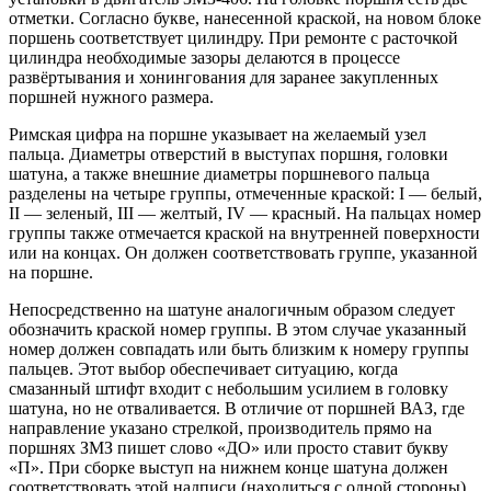
отметки. Согласно букве, нанесенной краской, на новом блоке
поршень соответствует цилиндру. При ремонте с расточкой
цилиндра необходимые зазоры делаются в процессе
развёртывания и хонингования для заранее закупленных
поршней нужного размера.
Римская цифра на поршне указывает на желаемый узел
пальца. Диаметры отверстий в выступах поршня, головки
шатуна, а также внешние диаметры поршневого пальца
разделены на четыре группы, отмеченные краской: I — белый,
II — зеленый, III — желтый, IV — красный. На пальцах номер
группы также отмечается краской на внутренней поверхности
или на концах. Он должен соответствовать группе, указанной
на поршне.
Непосредственно на шатуне аналогичным образом следует
обозначить краской номер группы. В этом случае указанный
номер должен совпадать или быть близким к номеру группы
пальцев. Этот выбор обеспечивает ситуацию, когда
смазанный штифт входит с небольшим усилием в головку
шатуна, но не отваливается. В отличие от поршней ВАЗ, где
направление указано стрелкой, производитель прямо на
поршнях ЗМЗ пишет слово «ДО» или просто ставит букву
«П». При сборке выступ на нижнем конце шатуна должен
соответствовать этой надписи (находиться с одной стороны).