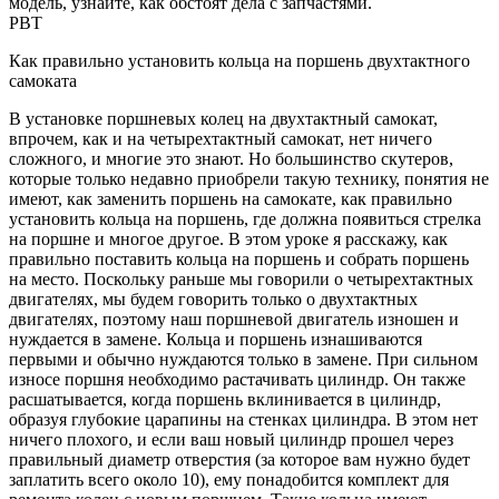
модель, узнайте, как обстоят дела с запчастями.
PBT
Как правильно установить кольца на поршень двухтактного
самоката
В установке поршневых колец на двухтактный самокат,
впрочем, как и на четырехтактный самокат, нет ничего
сложного, и многие это знают. Но большинство скутеров,
которые только недавно приобрели такую ​​технику, понятия не
имеют, как заменить поршень на самокате, как правильно
установить кольца на поршень, где должна появиться стрелка
на поршне и многое другое. В этом уроке я расскажу, как
правильно поставить кольца на поршень и собрать поршень
на место. Поскольку раньше мы говорили о четырехтактных
двигателях, мы будем говорить только о двухтактных
двигателях, поэтому наш поршневой двигатель изношен и
нуждается в замене. Кольца и поршень изнашиваются
первыми и обычно нуждаются только в замене. При сильном
износе поршня необходимо растачивать цилиндр. Он также
расшатывается, когда поршень вклинивается в цилиндр,
образуя глубокие царапины на стенках цилиндра. В этом нет
ничего плохого, и если ваш новый цилиндр прошел через
правильный диаметр отверстия (за которое вам нужно будет
заплатить всего около 10), ему понадобится комплект для