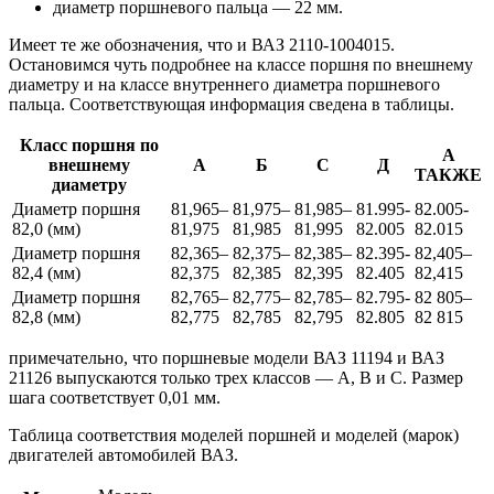
диаметр поршневого пальца — 22 мм.
Имеет те же обозначения, что и ВАЗ 2110-1004015.
Остановимся чуть подробнее на классе поршня по внешнему
диаметру и на классе внутреннего диаметра поршневого
пальца. Соответствующая информация сведена в таблицы.
Класс поршня по
А
внешнему
А
Б
С
Д
ТАКЖЕ
диаметру
Диаметр поршня
81,965–
81,975–
81,985–
81.995-
82.005-
82,0 (мм)
81,975
81,985
81,995
82.005
82.015
Диаметр поршня
82,365–
82,375–
82,385–
82.395-
82,405–
82,4 (мм)
82,375
82,385
82,395
82.405
82,415
Диаметр поршня
82,765–
82,775–
82,785–
82.795-
82 805–
82,8 (мм)
82,775
82,785
82,795
82.805
82 815
примечательно, что поршневые модели ВАЗ 11194 и ВАЗ
21126 выпускаются только трех классов — А, В и С. Размер
шага соответствует 0,01 мм.
Таблица соответствия моделей поршней и моделей (марок)
двигателей автомобилей ВАЗ.