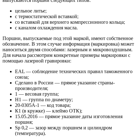
выпускаются поршни следующих типов:
цельное литье;
с термостатической вставкой;
со вставкой для верхнего компрессионного кольца;
с каналом охлаждения масла.
Поршни, выпускаемые под этой маркой, имеют собственное
обозначение. В этом случае информация (маркировка) может
наноситься двумя способами: лазерным и микровоздушным.
Для начала рассмотрим конкретные примеры маркировки с
помощью лазерной гравировки:
EAL — соблюдение технических правил таможенного
союза;
Сделано в России — прямое указание страны-
производителя;
1 — весовая группа;
H1 — группа по диаметру;
20-0305А-1 — код товара;
К1 (в кружке) — клеймо ОТК);
15.05.2016 — прямое указание даты изготовления
поршня;
Sp 0,2 — зазор между поршнем и цилиндром
(температура).