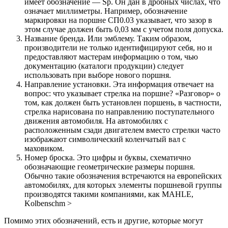
имеет обозначение — Sp. Он дан в дробных числах, что
означает миллиметры. Например, обозначение
маркировки на поршне СП0.03 указывает, что зазор в
этом случае должен быть 0,03 мм с учетом поля допуска.
Название бренда. Или эмблему. Таким образом,
производители не только идентифицируют себя, но и
предоставляют мастерам информацию о том, чью
документацию (каталоги продукции) следует
использовать при выборе нового поршня.
Направление установки. Эта информация отвечает на
вопрос: что указывает стрелка на поршне? «Разговор» о
том, как должен быть установлен поршень, в частности,
стрелка нарисована по направлению поступательного
движения автомобиля. На автомобилях с
расположенным сзади двигателем вместо стрелки часто
изображают символический коленчатый вал с
маховиком.
Номер броска. Это цифры и буквы, схематично
обозначающие геометрические размеры поршня.
Обычно такие обозначения встречаются на европейских
автомобилях, для которых элементы поршневой группы
производятся такими компаниями, как MAHLE,
Kolbenschm >
Помимо этих обозначений, есть и другие, которые могут