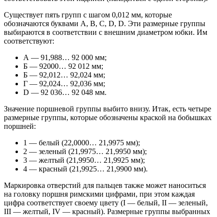
Существует пять групп с шагом 0,012 мм, которые
обозначаются буквами A, B, C, D, D. Эти размерные группы
выбираются в соответствии с внешним диаметром юбки. Им
соответствуют:
А — 91,988… 92 000 мм;
Б — 92000… 92 012 мм;
Б — 92,012… 92,024 мм;
Г — 92,024… 92,036 мм;
D — 92 036… 92 048 мм.
Значение поршневой группы выбито внизу. Итак, есть четыре
размерные группы, которые обозначены краской на бобышках
поршней:
1 — белый (22,0000… 21,9975 мм);
2 — зеленый (21,9975… 21,9950 мм);
3 — желтый (21,9950… 21,9925 мм);
4 — красный (21,9925… 21,9900 мм).
Маркировка отверстий для пальцев также может наноситься
на головку поршня римскими цифрами, при этом каждая
цифра соответствует своему цвету (I — белый, II — зеленый,
III — желтый, IV — красный). Размерные группы выбранных