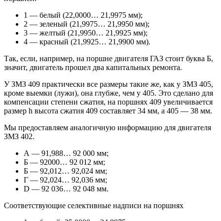
1 — белый (22,0000… 21,9975 мм);
2 — зеленый (21,9975… 21,9950 мм);
3 — желтый (21,9950… 21,9925 мм);
4 — красный (21,9925… 21,9900 мм).
Так, если, например, на поршне двигателя ГАЗ стоит буква Б,
значит, двигатель прошел два капитальных ремонта.
У ЗМЗ 409 практически все размеры такие же, как у ЗМЗ 405,
кроме выемки (лужи), она глубже, чем у 405. Это сделано для
компенсации степени сжатия, на поршнях 409 увеличивается
размер h высота сжатия 409 составляет 34 мм, а 405 — 38 мм.
Мы предоставляем аналогичную информацию для двигателя
ЗМЗ 402.
А — 91,988… 92 000 мм;
Б — 92000… 92 012 мм;
Б — 92,012… 92,024 мм;
Г — 92,024… 92,036 мм;
D — 92 036… 92 048 мм.
Соответствующие селективные надписи на поршнях