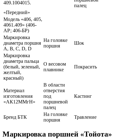
409.1004015.
палец
«Передний»
Модель «406, 405,
4061.409» (406-
АР; 406-БР)
Маркировка
На головке
диаметра поршня
Шок
поршня
A, B, C, D, D
Маркировка
диаметра пальца
О весовом
(белый, зеленый,
Покрасить
плавнике
желтый,
красный)
В области
Материал
отверстия
изготовления
под
Кастинг
«АК12ММгН»
поршневой
палец
На головке
Бренд БТК
Травление
поршня
Маркировка поршней «Тойота»