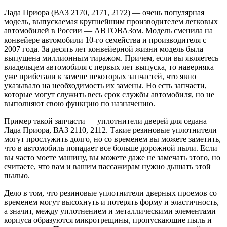
Лада Приора (ВАЗ 2170, 2171, 2172) — очень популярная
модель, выпускаемая крупнейшим производителем легковых
автомобилей в России — АВТОВАЗом. Модель сменила на
конвейере автомобили 10-го семейства и производителя с
2007 года. За десять лет конвейерной жизни модель была
выпущена миллионным тиражом. Причем, если вы являетесь
владельцем автомобиля с первых лет выпуска, то наверняка
уже прибегали к замене некоторых запчастей, что явно
указывало на необходимость их замены. Но есть запчасти,
которые могут служить весь срок службы автомобиля, но не
выполняют свою функцию по назначению.
Пример такой запчасти — уплотнители дверей для седана
Лада Приора, ВАЗ 2110, 2112. Такие резиновые уплотнители
могут прослужить долго, но со временем вы можете заметить,
что в автомобиль попадает все больше дорожной пыли. Если
вы часто моете машину, вы можете даже не замечать этого, но
считаете, что вам и вашим пассажирам нужно дышать этой
пылью.
Дело в том, что резиновые уплотнители дверных проемов со
временем могут высохнуть и потерять форму и эластичность,
а значит, между уплотнением и металлическими элементами
корпуса образуются микротрещины, пропускающие пыль и