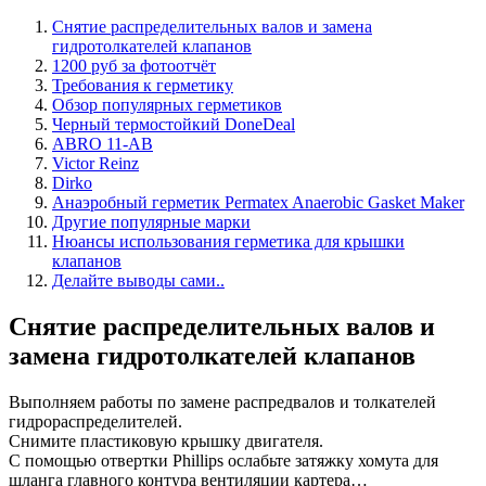
Снятие распределительных валов и замена
гидротолкателей клапанов
1200 руб за фотоотчёт
Требования к герметику
Обзор популярных герметиков
Черный термостойкий DoneDeal
ABRO 11-AB
Victor Reinz
Dirko
Анаэробный герметик Permatex Anaerobic Gasket Maker
Другие популярные марки
Нюансы использования герметика для крышки
клапанов
Делайте выводы сами..
Снятие распределительных валов и
замена гидротолкателей клапанов
Выполняем работы по замене распредвалов и толкателей
гидрораспределителей.
Снимите пластиковую крышку двигателя.
С помощью отвертки Phillips ослабьте затяжку хомута для
шланга главного контура вентиляции картера…