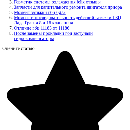
Герметик системы охлаждения felix отзывы
Запчасти для капитального ремонта двигателя приора
Момент затяжки гбц 6g72
Момент и последовательность действий затяжки ГБЦ
Лада Гранта 8 и 16 клапанная
Отличие гбц 11183 от 11186
После замены прокладки гбц застучали
гидрокомпенсаторы
Оцените статью