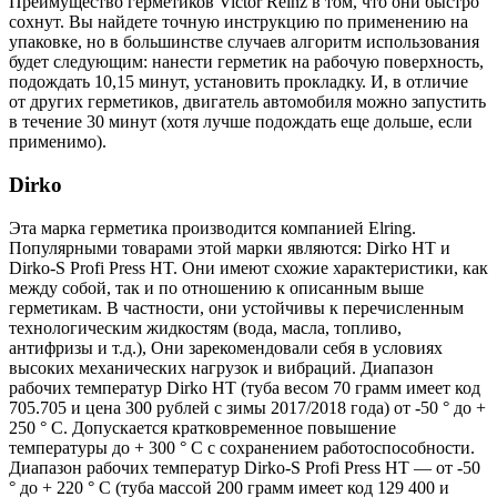
Преимущество герметиков Victor Reinz в том, что они быстро
сохнут. Вы найдете точную инструкцию по применению на
упаковке, но в большинстве случаев алгоритм использования
будет следующим: нанести герметик на рабочую поверхность,
подождать 10,15 минут, установить прокладку. И, в отличие
от других герметиков, двигатель автомобиля можно запустить
в течение 30 минут (хотя лучше подождать еще дольше, если
применимо).
Dirko
Эта марка герметика производится компанией Elring.
Популярными товарами этой марки являются: Dirko HT и
Dirko-S Profi Press HT. Они имеют схожие характеристики, как
между собой, так и по отношению к описанным выше
герметикам. В частности, они устойчивы к перечисленным
технологическим жидкостям (вода, масла, топливо,
антифризы и т.д.), Они зарекомендовали себя в условиях
высоких механических нагрузок и вибраций. Диапазон
рабочих температур Dirko HT (туба весом 70 грамм имеет код
705.705 и цена 300 рублей с зимы 2017/2018 года) от -50 ° до +
250 ° С. Допускается кратковременное повышение
температуры до + 300 ° С с сохранением работоспособности.
Диапазон рабочих температур Dirko-S Profi Press HT — от -50
° до + 220 ° С (туба массой 200 грамм имеет код 129 400 и