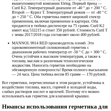
вышеупомянутой компании Elring. Первый бренд —
Curil K2. Температурный диапазон от -40 ° до + 200 ° С.
Второй — Курил Т. Температурный режим — от -40 ° С
до + 250 ° С. Оба герметика имеют широкий спектр
применения, включая применение в картерах. Оба
продаются в тюбике-диспенсере на 75 грамм. Curil K2
имеет код 532215 и стоит 350 рублей. Стоимость Curil T
с зимы 2017/2018 года составляет около 400 рублей.
MANNOL 9914 RED производитель пломб. Это
однокомпонентный силиконовый герметик с
диапазоном рабочих температур от -50 ° C до + 300 ° C.
Очень устойчив к высоким температурам, а также к
топливу, маслам и различным технологическим
жидкостям. Наносить герметик необходимо на
обезжиренную поверхность! Время полного высыхания
— 24 часа. Цена тюбика весом 85 грамм — 170 рублей.
Все герметики, перечисленные в этом разделе, устойчивы к
воздействию топлива, масел, горячей и холодной воды,
слабых растворов кислот и щелочей. Поэтому его можно
использовать как герметик для клапанной крышки.
Нюансы использования герметика для