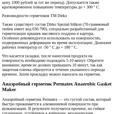
цену 1000 рублей за тот же период). Допускается также
кратковременное повышение температуры до + 300 ° С.
Разновидности герметиков ТМ Dirko
Также существует состав Dirko Spezial-Silikon (70-граммовый
тюбик имеет код 030.790), специально разработанный для
герметизации крышек масляного поддона и картера.
Особенно рекомендуется использовать на поверхностях,
подверженных деформации во время эксплуатации. Диапазон
рабочих температур от -50 ° C до + 180 ° C.
Что касается укладки, после нанесения продукта на
поверхность необходимо подождать 5-10 минут. Обратите
внимание, время не должно превышать 10 минут, так как
защитная пленка образуется в течение указанного периода
времени. Затем прокладку можно наносить на герметик.
Анаэробный герметик Permatex Anaerobic Gasket
Maker
Анаэробный герметик Permatex — это густой состав, который
быстро прижимается к алюминиевой поверхности при
вулканизации. В результате получается прочное, но гибкое
соединение, устойчивое к вибрации, механическим