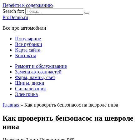
Перейти к содержанию
Search for:
ProDemio.ru
Все про автомобили
Популярное
Все рубрики
Карта сайта
Контакты
Ремонт и обслуживание
Замена автозапчастей
Фары, лампы, свет
Шины, диски
Сигнализация
Электрика
Главная
»
Как проверить бензонасос на шевроле нива
Как проверить бензонасос на шевроле
нива
На чтение
7 мин
Просмотров
960