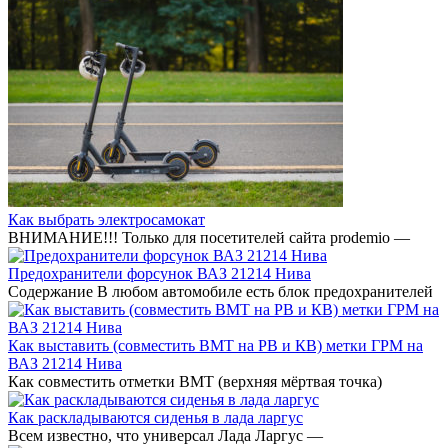
Как выбрать электросамокат
ВНИМАНИЕ!!! Только для посетителей сайта prodemio —
Предохранители форсунок ВАЗ 21214 Нива
Содержание В любом автомобиле есть блок предохранителей
Как выставить (совместить ВМТ на РВ и КВ) метки ГРМ на
ВАЗ 21214 Нива
Как совместить отметки ВМТ (верхняя мёртвая точка)
Как раскладываются сиденья в лада ларгус
Всем известно, что универсал Лада Ларгус —