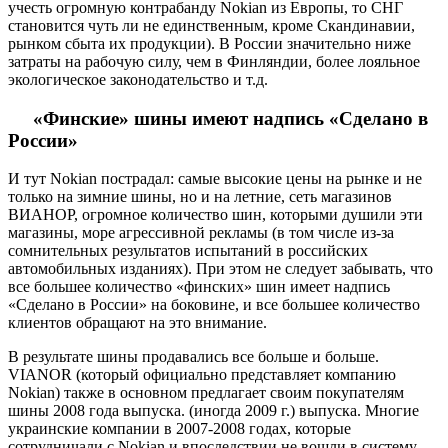
учесть огромную контрабанду Nokian из Европы, то СНГ
становится чуть ли не единственным, кроме Скандинавии,
рынком сбыта их продукции). В России значительно ниже
затраты на рабочую силу, чем в Финляндии, более лояльное
экологическое законодательство и т.д.
«Финские» шины имеют надпись «Сделано в
России»
И тут Nokian пострадал: самые высокие цены на рынке и не
только на зимние шины, но и на летние, сеть магазинов
ВИАНОР, огромное количество шин, которыми душили эти
магазины, море агрессивной рекламы (в том числе из-за
сомнительных результатов испытаний в российских
автомобильных изданиях). При этом не следует забывать, что
все большее количество «финских» шин имеет надпись
«Сделано в России» на боковине, и все большее количество
клиентов обращают на это внимание.
В результате шины продавались все больше и больше.
VIANOR (который официально представляет компанию
Nokian) также в основном предлагает своим покупателям
шины 2008 года выпуска. (иногда 2009 г.) выпуска. Многие
украинские компании в 2007-2008 годах, которые
сотрудничали с Nokian и впоследствии не вошли в систему