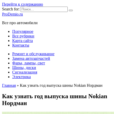
Перейти к содержанию
Search for:
ProDemio.ru
Все про автомобили
Популярное
Все рубрики
Карта сайта
Контакты
Ремонт и обслуживание
Замена автозапчастей
Фары, лампы, свет
Шины, диски
Сигнализация
Электрика
Главная
»
Как узнать год выпуска шины Nokian Нордман
Как узнать год выпуска шины Nokian
Нордман