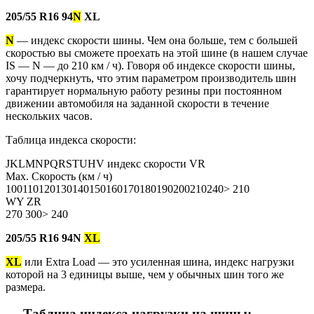
205/55 R16 94
N
XL
N
— индекс скорости шины. Чем она больше, тем с большей
скоростью вы сможете проехать на этой шине (в нашем случае
IS — N — до 210 км / ч). Говоря об индексе скорости шины,
хочу подчеркнуть, что этим параметром производитель шин
гарантирует нормальную работу резины при постоянном
движении автомобиля на заданной скорости в течение
нескольких часов.
Таблица индекса скорости:
JKLMNPQRSTUHV индекс скорости VR
Мах. Скорость (км / ч)
100110120130140150160170180190200210240> 210
WY ZR
270 300> 240
205/55 R16 94N
XL
XL
или Extra Load — это усиленная шина, индекс нагрузки
которой на 3 единицы выше, чем у обычных шин того же
размера.
Таблица индекса нагрузки на шины: