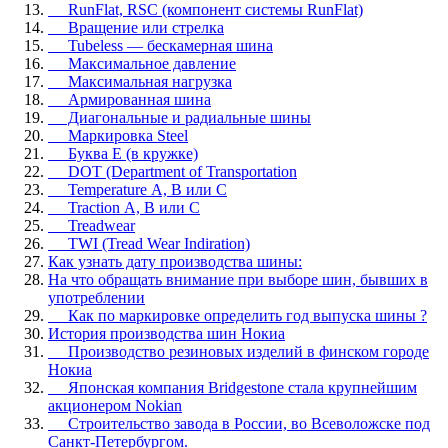
RunFlat, RSC (компонент системы RunFlat)
Вращение или стрелка
Tubeless — бескамерная шина
Максимальное давление
Максимальная нагрузка
Армированная шина
Диагональные и радиальные шины
Маркировка Steel
Буква E (в кружке)
DOT (Department of Transportation
Temperature А, В или С
Traction А, В или С
Treadwear
TWI (Tread Wear Indiration)
Как узнать дату производства шины:
На что обращать внимание при выборе шин, бывших в
употреблении
Как по маркировке определить год выпуска шины ?
История производства шин Нокиа
Производство резиновых изделий в финском городе
Нокиа
Японская компания Bridgestone стала крупнейшим
акционером Nokian
Строительство завода в России, во Всеволожске под
Санкт-Петербургом.