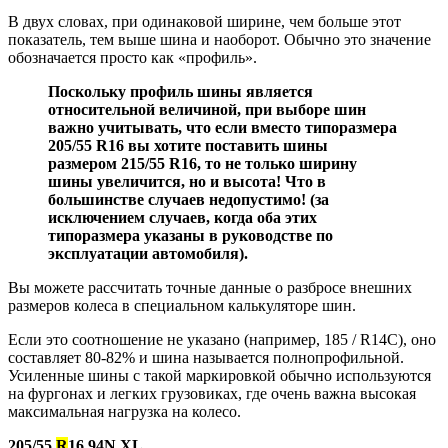
В двух словах, при одинаковой ширине, чем больше этот
показатель, тем выше шина и наоборот. Обычно это значение
обозначается просто как «профиль».
Поскольку профиль шины является
относительной величиной, при выборе шин
важно учитывать, что если вместо типоразмера
205/55 R16 вы хотите поставить шины
размером 215/55 R16, то не только ширину
шины увеличится, но и высота! Что в
большинстве случаев недопустимо! (за
исключением случаев, когда оба этих
типоразмера указаны в руководстве по
эксплуатации автомобиля).
Вы можете рассчитать точные данные о разбросе внешних
размеров колеса в специальном калькуляторе шин.
Если это соотношение не указано (например, 185 / R14C), оно
составляет 80-82% и шина называется полнопрофильной.
Усиленные шины с такой маркировкой обычно используются
на фургонах и легких грузовиках, где очень важна высокая
максимальная нагрузка на колесо.
205/55
R
16 94N XL