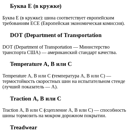
Буква E (в кружке)
Буква E (в кружке): шина соответствует европейским
требованиям ECE (Европейская экономическая комиссия).
DOT (Department of Transportation
DOT (Department of Transportation — Министерство
транспорта США) — американский стандарт качества.
Temperature А, В или С
Temperature А, В или С
(
температура А, В или С) —
термостойкость скоростных шин на испытательном стенде
(лучший показатель — А).
Traction А, В или С
Traction А, В или С
(
сцепление A, B или C) — способность
шины тормозить на мокром дорожном покрытии.
Treadwear