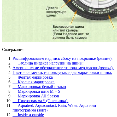
Содержание
Расшифровываем надпись сбоку на покрышке (резине):
Таблица индекса нагрузки на шины:
Американские обозначения: типоразмер (расшифровка).
Цветовые метки, используемые для маркировки шины:
Желтая маркировка
Красная маркировка
Маркировка: белый штамп
Маркировка шин M + S
Маркировка All Season
Пиктограмма * (Снежинка):
Aquatred, Aquacontact, Rain, Water, Aqua или
пиктограмма (зонт)
Inside и outside