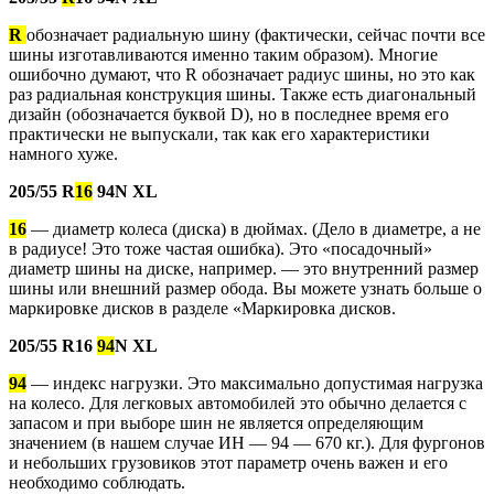
R
обозначает радиальную шину (фактически, сейчас почти все
шины изготавливаются именно таким образом). Многие
ошибочно думают, что R обозначает радиус шины, но это как
раз радиальная конструкция шины. Также есть диагональный
дизайн (обозначается буквой D), но в последнее время его
практически не выпускали, так как его характеристики
намного хуже.
205/55 R
16
94N XL
16
— диаметр колеса (диска) в дюймах. (Дело в диаметре, а не
в радиусе! Это тоже частая ошибка). Это «посадочный»
диаметр шины на диске, например. — это внутренний размер
шины или внешний размер обода. Вы можете узнать больше о
маркировке дисков в разделе «Маркировка дисков.
205/55 R16
94
N XL
94
— индекс нагрузки. Это максимально допустимая нагрузка
на колесо. Для легковых автомобилей это обычно делается с
запасом и при выборе шин не является определяющим
значением (в нашем случае ИН — 94 — 670 кг.). Для фургонов
и небольших грузовиков этот параметр очень важен и его
необходимо соблюдать.