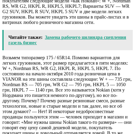
покупателям следующие модели «как Нокиан»: W +, Nordman
RS, WR G2, HKPL R, HKPL5, HKPL7; Варианты SUV — WR
G2 SUV, HKPL R SUV, HKPL 5 SUV и две модели легких
грузовиков. Вы можете увидеть эти шины в прайс-листах и ​​в
витринах любого розничного магазина сети.
Читайте также:
Замена рабочего цилиндра сцепления
газель бизнес
Возьмем типоразмер 175 / 65R14. Помимо вариантов для
легких грузовиков, этот размер предлагается в пяти моделях:
W +, Nordman RS, WR G2, HKPL R, HKPL 5, HKPL 7. По
состоянию на начало октября 2010 года розничная цена в
VIANOR на эти шины составляла следующие: W + — 735 грн,
Nordman RS — 705 грн, WR G2 — 795 грн, HKPL 5 — 1050
грн, HKPL 7 — 1140 грн. Все это называется Nokian (хотя у
Нордмана это пишется немного по-другому), но все по-
другому. Почему? Почему разные резиновые смеси, разные
технологии, новые и старые модели и так далее, но все об
этом думают? — Нет! И некоторые недобросовестные
продавцы пользуются этим — человек приходит в магазин и
говорит: «Мне нужны шины Nokian такого-то размера» — они
говорят ему цену самой дешевой модели, покупатель
покупает шины и довольный отправляется домой. В то же