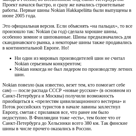
Проект начался быстро, и сразу же начались строительные
работы. Первые шины Nokian Hakkapeliitta были выпущены в
июне 2005 года.
Это официальная версия. Если объяснять «на пальцах», то все
произошло так: Nokian (за год) сделала хорошие шины,
особенно зимние и шипованные. Шины предназначались для
скандинавского рынка, а некоторые шины также продавались
в континентальной Европе. Но!
Ни один из мировых производителей шин не считал
Nokian серьезным конкурентом;
Nokian никогда не был лидером по производству летних
шин.
Nokian повезло (как известно, везет тем, кто помогает себе
сам) — после распада СССР «новые русские» (в основном из
Санкт-Петербурга и Москвы) получили возможность
приобщиться к «прелестям цивилизационного вестерна» и
Поток российских туристов в начале лавины захлестнул
Европу, сметая с прилавков все, что ранее им было
недоступно. В Финляндии тоже «есть», тем более что от
Санкт-Петербурга до Хельсинки всего 380 км. Так финские
шины в числе прочего оказались в России.