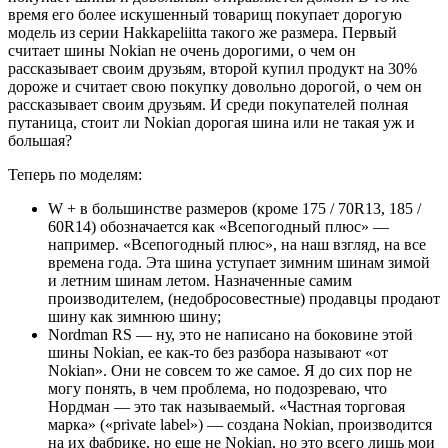
время его более искушенный товарищ покупает дорогую
модель из серии Hakkapeliitta такого же размера. Первый
считает шины Nokian не очень дорогими, о чем он
рассказывает своим друзьям, второй купил продукт на 30%
дороже и считает свою покупку довольно дорогой, о чем он
рассказывает своим друзьям. И среди покупателей полная
путаница, стоит ли Nokian дорогая шина или не такая уж и
большая?
Теперь по моделям:
W + в большинстве размеров (кроме 175 / 70R13, 185 /
60R14) обозначается как «Всепогодный плюс» —
например. «Всепогодный плюс», на наш взгляд, на все
времена года. Эта шина уступает зимним шинам зимой
и летним шинам летом. Назначенные самим
производителем, (недобросовестные) продавцы продают
шину как зимнюю шину;
Nordman RS — ну, это не написано на боковине этой
шины Nokian, ее как-то без разбора называют «от
Nokian». Они не совсем то же самое. Я до сих пор не
могу понять, в чем проблема, но подозреваю, что
Нордман — это так называемый. «Частная торговая
марка» («private label») — создана Nokian, производится
на их фабрике, но еще не Nokian, но это всего лишь мои