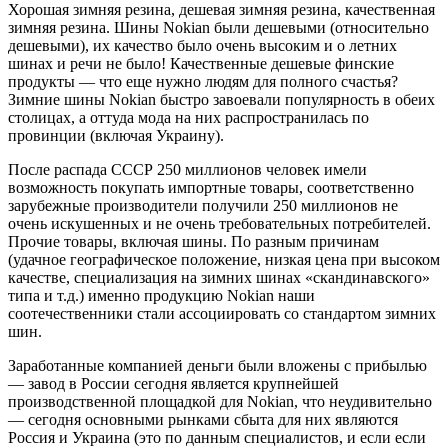
Хорошая зимняя резина, дешевая зимняя резина, качественная
зимняя резина. Шины Nokian были дешевыми (относительно
дешевыми), их качество было очень высоким и о летних
шинах и речи не было! Качественные дешевые финские
продукты — что еще нужно людям для полного счастья?
Зимние шины Nokian быстро завоевали популярность в обеих
столицах, а оттуда мода на них распространилась по
провинции (включая Украину).
После распада СССР 250 миллионов человек имели
возможность покупать импортные товары, соответственно
зарубежные производители получили 250 миллионов не
очень искушенных и не очень требовательных потребителей.
Прочие товары, включая шины. По разным причинам
(удачное географическое положение, низкая цена при высоком
качестве, специализация на зимних шинах «скандинавского»
типа и т.д.) именно продукцию Nokian наши
соотечественники стали ассоциировать со стандартом зимних
шин.
Заработанные компанией деньги были вложены с прибылью
— завод в России сегодня является крупнейшей
производственной площадкой для Nokian, что неудивительно
— сегодня основными рынками сбыта для них являются
Россия и Украина (это по данным специалистов, и если если