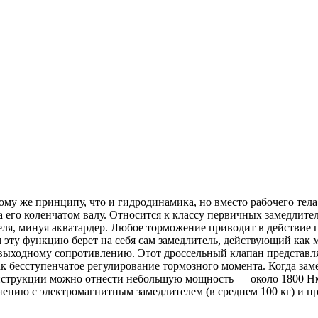
тому же принципу, что и гидродинамика, но вместо рабочего тел
 его коленчатом валу. Относится к классу первичных замедлител
теля, минуя акватардер. Любое торможение приводит в действи
м эту функцию берет на себя сам замедлитель, действующий как
 выходному сопротивлению. Этот дроссельный клапан представл
ак бесступенчатое регулирование тормозного момента. Когда за
нструкции можно отнести небольшую мощность — около 1800 Нм,
нению с электромагнитным замедлителем (в среднем 100 кг) и пр