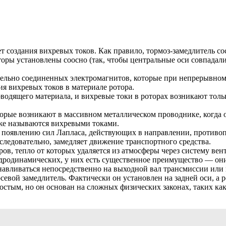
 создания вихревых токов. Как правило, тормоз-замедлитель сос
оторы установлены соосно (так, чтобы центральные оси совпада
тельно соединенных электромагнитов, которые при непрерывном 
я вихревых токов в материале ротора.
водящего материала, и вихревые токи в роторах возникают толь
торые возникают в массивном металлическом проводнике, когда
кже называются вихревыми токами.
к появлению сил Лапласа, действующих в направлении, противо
 следовательно, замедляет движение транспортного средства.
в, тепло от которых удаляется из атмосферы через систему вен
идродинамических, у них есть существенное преимущество — они
анавливаться непосредственно на выходной вал трансмиссии или
севой замедлитель. Фактически он установлен на задней оси, а р
тым, но он основан на сложных физических законах, таких как