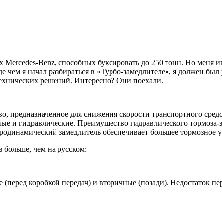
х Mercedes-Benz, способных буксировать до 250 тонн. Но меня и
чем я начал разбираться в «Турбо-замедлителе», я должен был уз
 технических решений. Интересно? Они поехали.
тво, предназначенное для снижения скорости транспортного сре
ые и гидравлические. Преимущество гидравлического тормоза-за
родинамический замедлитель обеспечивает большее тормозное у
з больше, чем на русском:
 (перед коробкой передач) и вторичные (позади). Недостаток пе