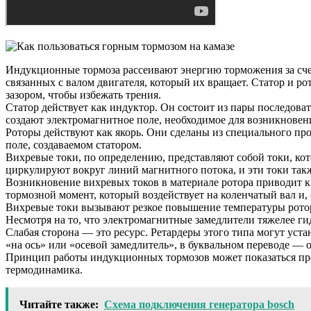
Индукционные тормоза рассеивают энергию торможения за счет
связанных с валом двигателя, который их вращает. Статор и р
зазором, чтобы избежать трения.
Статор действует как индуктор. Он состоит из пары последова
создают электромагнитное поле, необходимое для возникновени
Роторы действуют как якорь. Они сделаны из специального про
поле, создаваемом статором.
Вихревые токи, по определению, представляют собой токи, ко
циркулируют вокруг линий магнитного потока, и эти токи та
Возникновение вихревых токов в материале ротора приводит 
тормозной момент, который воздействует на коленчатый вал и,
Вихревые токи вызывают резкое повышение температуры роторо
Несмотря на то, что электромагнитные замедлители тяжелее г
Слабая сторона — это ресурс. Ретардеры этого типа могут уст
«на ось» или «осевой замедлитель», в буквальном переводе — о
Принцип работы индукционных тормозов может показаться прос
термодинамика.
Читайте также:
Схема подключения генератора bosch