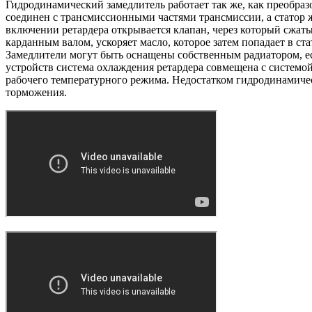
Гидродинамический замедлитель работает так же, как преобраз
соединен с трансмиссионными частями трансмиссии, а статор ж
включении ретардера открывается клапан, через который сжаты
карданным валом, ускоряет масло, которое затем попадает в ст
Замедлители могут быть оснащены собственным радиатором, ес
устройств система охлаждения ретардера совмещена с системой
рабочего температурного режима. Недостатком гидродинамическ
торможения.