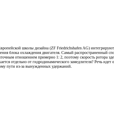
вропейской школы дизайна (ZF Friedrichshafen AG) интегрируют 
ния блока охлаждения двигателя. Самый распространенный спос
аточным отношением примерно 1: 2, поэтому скорость ротора зд
кается отдельно от гидродинамического замедлителя? Речь идет 
этому пути из-за вынужденных удержаний.