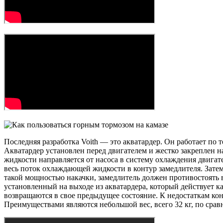
Последняя разработка Voith — это акватардер. Он работает по 
Акватардер установлен перед двигателем и жестко закреплен на
жидкости направляется от насоса в систему охлаждения двига
весь поток охлаждающей жидкости в контур замедлителя. Зате
такой мощностью накачки, замедлитель должен противостоять
установленный на выходе из акватардера, который действует к
возвращаются в свое предыдущее состояние. К недостаткам ко
Преимуществами являются небольшой вес, всего 32 кг, по срав