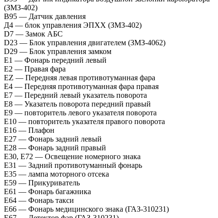
(ЗМЗ-402)
B95 — Датчик давления
Д4 — блок управления ЭПХХ (ЗМЗ-402)
D7 — Замок АБС
D23 — Блок управления двигателем (ЗМЗ-4062)
D29 — Блок управления замком
E1 — Фонарь передний левый
E2 — Правая фара
EZ — Передняя левая противотуманная фара
E4 — Передняя противотуманная фара правая
E7 — Передний левый указатель поворота
E8 — Указатель поворота передний правый
E9 — повторитель левого указателя поворота
E10 — повторитель указателя правого поворота
E16 — Плафон
E27 — Фонарь задний левый
E28 — Фонарь задний правый
E30, E72 — Освещение номерного знака
E31 — Задний противотуманный фонарь
E35 — лампа моторного отсека
E59 — Прикуриватель
E61 — Фонарь багажника
E64 — Фонарь такси
Е66 — Фонарь медицинского знака (ГАЗ-310231)
Е67 — Детектор фар (ГАЗ-310231)