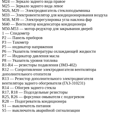
М24 — Зеркало заднего вида правое
M25 — Зеркало заднего вида левое
M26, M29 — Электродвигатель стеклоподъемника
МЗЗ — Электровентилятор для кондиционирования воздуха
М38, М39 — Электрорегулировка угла наклона фар
M40 — Вентилятор конденсатора кондиционера
М50-М53 — мотор-редуктор для закрывания дверей
1 — Спидометр
P2 — Панель приборов
P3 — Тахометр
P5 — индикатор напряжения
P6 — Указатель температуры охлаждающей жидкости
P7 — Индикатор давления масла
Р8 — Указатель уровня топлива
R1-R4 — резисторы подавления (ЗМЗ-402)
R12 — Сопротивление электродвигателя вентилятора
дополнительного отопителя
R13 — Резистор дополнительного электродвигателя
вентилятора заднего обогревателя (ГАЗ-310231)
R14 — Обогрев заднего стекла
R17, R18 — Подседельные резисторы
R25, R26 — форсунки омывателя с подогревом
R28 — Подогреватель кондиционера
S1 — выключатель питания
S5 — выключатель аварийной сигнализации