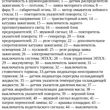
устойчивость к шумоподавлению; 5 — датчик распределителя
зажигания; 6 — потолок; 7 — лампа моторного отсека; 8 —
фара; 9 — габаритный огонь; 10 — мотор омывателя лобового
стекла; 11 — повторитель указателей поворота; 12 —
регулятор напряжения: 13 — транзисторный ключ; 14 —
катушка зажигания; 15 — выключатель заднего
противотуманного света; 16 — нижний блок
предохранителей; 17- звуковой сигнал; 18 — повторитель
указателей поворота; 19 — генератор; 20 — блок
предохранителей; 21 — реле стартера; 22 — дополнительное
сопротивление катушки зажигания; 23 — выключатель
освещения; 24 — пусковой: 25 — реле разряда замка
зажигания; 26 — электромагнитный клапан; 27 —
выключатель системы ЭПХХ; 28 — блок управления ЭПХХ:
29 — аккумулятор; 30 — выключатель зажигания; 31 —
выключатель ручного тормоза; 32 — выключатель
стояночного тормоза; 33-датчик индикатора неисправности
тормозов; 34 — датчик индикатора перегрева охлаждающей
жидкости; 35 — датчик указателя температуры охлаждающей
жидкости; 36 — датчик указателя давления масла; 37 —
датчик аварийной сигнализации давления масла; 38 —
выключатель указателей поворота; 39 — верхний блок
предохранителей; 40 — звуковой сигнал водителю; 41 —
патрон переносной лампы; 42 — крышка площадки; 43 —
выключатель водительского сигнала; 44 — выключатель