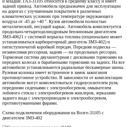
и младше. ГАЗ-31105 относится к среднему классу и имеет
задний привод. Автомобиль предназначен для эксплуатации
на дорогах с улучшенным покрытием в различных
климатических условиях при температуре окружающего
воздуха от -45 до +40 °. Кузов автомобиля полностью
металлический, несущий каркас. Автомобиль комплектуется
продольно-четырехцилиндровым бензиновым двигателем
ЗМЗ-40621 с системой впрыска топлива (опционально может
устанавливаться карбюраторный двигатель ЗМЗ-402) и
пятиступенчатой ​​коробкой передач. Передняя подвеска —
независимая рессорная, задняя — на продольных рессорах.
Тормозная система двухконтурная с дисковыми тормозами на
передних колесах и барабанными тормозами на задних. На все
автомобили устанавливаются радиальные бескамерные шины.
Рулевая колонка имеет встроенное в замок зажигания
противоугонное устройство. В зависимости от комплектации
автомобили могут комплектоваться: гидроусилителем руля,
передними сиденьями с электрообогревом, омывателем
лобового стекла с электрообогревом жиклеров, зеркалами
заднего вида с электроприводом и электрообогревом,
противотуманными фарами.
Схема подключения оборудования на Волге-31105 с
двигателем ЗМЗ-402