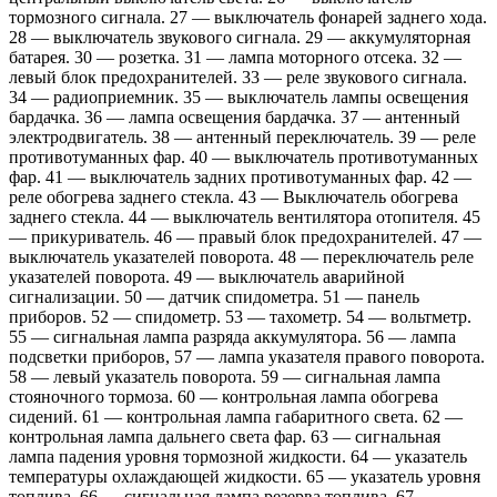
тормозного сигнала. 27 — выключатель фонарей заднего хода.
28 — выключатель звукового сигнала. 29 — аккумуляторная
батарея. 30 — розетка. 31 — лампа моторного отсека. 32 —
левый блок предохранителей. 33 — реле звукового сигнала.
34 — радиоприемник. 35 — выключатель лампы освещения
бардачка. 36 — лампа освещения бардачка. 37 — антенный
электродвигатель. 38 — антенный переключатель. 39 — реле
противотуманных фар. 40 — выключатель противотуманных
фар. 41 — выключатель задних противотуманных фар. 42 —
реле обогрева заднего стекла. 43 — Выключатель обогрева
заднего стекла. 44 — выключатель вентилятора отопителя. 45
— прикуриватель. 46 — правый блок предохранителей. 47 —
выключатель указателей поворота. 48 — переключатель реле
указателей поворота. 49 — выключатель аварийной
сигнализации. 50 — датчик спидометра. 51 — панель
приборов. 52 — спидометр. 53 — тахометр. 54 — вольтметр.
55 — сигнальная лампа разряда аккумулятора. 56 — лампа
подсветки приборов, 57 — лампа указателя правого поворота.
58 — левый указатель поворота. 59 — сигнальная лампа
стояночного тормоза. 60 — контрольная лампа обогрева
сидений. 61 — контрольная лампа габаритного света. 62 —
контрольная лампа дальнего света фар. 63 — сигнальная
лампа падения уровня тормозной жидкости. 64 — указатель
температуры охлаждающей жидкости. 65 — указатель уровня
топлива. 66 — сигнальная лампа резерва топлива. 67 —