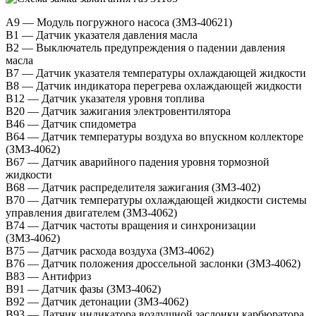
А9 — Модуль погружного насоса (ЗМЗ-40621)
B1 — Датчик указателя давления масла
B2 — Выключатель предупреждения о падении давления
масла
B7 — Датчик указателя температуры охлаждающей жидкости
B8 — Датчик индикатора перегрева охлаждающей жидкости
B12 — Датчик указателя уровня топлива
B20 — Датчик зажигания электровентилятора
В46 — Датчик спидометра
В64 — Датчик температуры воздуха во впускном коллекторе
(ЗМЗ-4062)
B67 — Датчик аварийного падения уровня тормозной
жидкости
В68 — Датчик распределителя зажигания (ЗМЗ-402)
B70 — Датчик температуры охлаждающей жидкости системы
управления двигателем (ЗМЗ-4062)
В74 — Датчик частоты вращения и синхронизации
(ЗМЗ-4062)
В75 — Датчик расхода воздуха (ЗМЗ-4062)
В76 — Датчик положения дроссельной заслонки (ЗМЗ-4062)
B83 — Антифриз
В91 — Датчик фазы (ЗМЗ-4062)
В92 — Датчик детонации (ЗМЗ-4062)
В93 — Датчик индикатора воздушной заслонки карбюратора