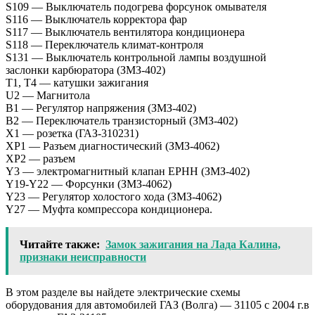
S109 — Выключатель подогрева форсунок омывателя
S116 — Выключатель корректора фар
S117 — Выключатель вентилятора кондиционера
S118 — Переключатель климат-контроля
S131 — Выключатель контрольной лампы воздушной
заслонки карбюратора (ЗМЗ-402)
Т1, Т4 — катушки зажигания
U2 — Магнитола
В1 — Регулятор напряжения (ЗМЗ-402)
В2 — Переключатель транзисторный (ЗМЗ-402)
Х1 — розетка (ГАЗ-310231)
ХP1 — Разъем диагностический (ЗМЗ-4062)
XP2 — разъем
Y3 — электромагнитный клапан EPHH (ЗМЗ-402)
Y19-Y22 — Форсунки (ЗМЗ-4062)
Y23 — Регулятор холостого хода (ЗМЗ-4062)
Y27 — Муфта компрессора кондиционера.
Читайте также:
Замок зажигания на Лада Калина,
признаки неисправности
В этом разделе вы найдете электрические схемы
оборудования для автомобилей ГАЗ (Волга) — 31105 с 2004 г.в