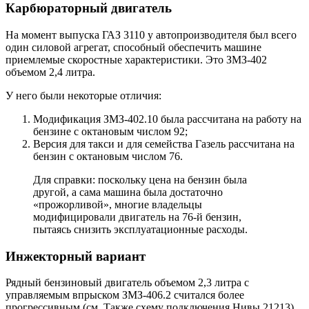
Карбюраторный двигатель
На момент выпуска ГАЗ 3110 у автопроизводителя был всего
один силовой агрегат, способный обеспечить машине
приемлемые скоростные характеристики. Это ЗМЗ-402
объемом 2,4 литра.
У него были некоторые отличия:
Модификация ЗМЗ-402.10 была рассчитана на работу на
бензине с октановым числом 92;
Версия для такси и для семейства Газель рассчитана на
бензин с октановым числом 76.
Для справки: поскольку цена на бензин была
другой, а сама машина была достаточно
«прожорливой», многие владельцы
модифицировали двигатель на 76-й бензин,
пытаясь снизить эксплуатационные расходы.
Инжекторный вариант
Рядный бензиновый двигатель объемом 2,3 литра с
управляемым впрыском ЗМЗ-406.2 считался более
прогрессивным (см. Также схему подключения Нивы 21213).