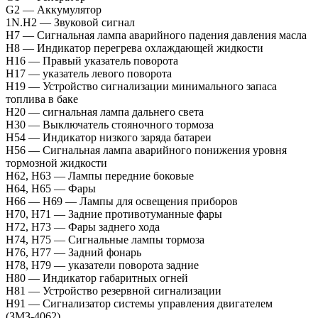
G2 — Аккумулятор
1N.H2 — Звуковой сигнал
H7 — Сигнальная лампа аварийного падения давления масла
H8 — Индикатор перегрева охлаждающей жидкости
H16 — Правый указатель поворота
H17 — указатель левого поворота
Н19 — Устройство сигнализации минимального запаса
топлива в баке
H20 — сигнальная лампа дальнего света
H30 — Выключатель стояночного тормоза
H54 — Индикатор низкого заряда батареи
H56 — Сигнальная лампа аварийного понижения уровня
тормозной жидкости
Н62, Н63 — Лампы передние боковые
H64, H65 — Фары
H66 — H69 — Лампы для освещения приборов
H70, H71 — Задние противотуманные фары
H72, H73 — Фары заднего хода
H74, H75 — Сигнальные лампы тормоза
Н76, Н77 — Задний фонарь
H78, H79 — указатели поворота задние
H80 — Индикатор габаритных огней
Н81 — Устройство резервной сигнализации
Н91 — Сигнализатор системы управления двигателем
(ЗМЗ-4062)