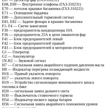
Е68, Е69 — Внутренние плафоны (ГАЗ-310231)
Е70 — потолок крышки багажника (ГАЗ-310221)
E71 — Освещение бардачка
E80 — Дополнительный тормозной сигнал
E81, E82 — Задние фонари в крышке багажника
F1- F4 — Свечи зажигания
F30 — предохранитель кондиционера 10А
F36 — предохранитель 25А в цепи омывателя фар
F41 — Блок предохранителей левый
F42 — блок предохранителей правый
F43 — Блок предохранителей в моторном отсеке
G1 — Генератор
G2 — Аккумулятор
1N.H2 — Звуковой сигнал
H7 — Сигнальная лампа аварийного падения давления масла
H8 — Индикатор перегрева охлаждающей жидкости
H16 — Правый указатель поворота
H17 — указатель левого поворота
Н19 — Устройство сигнализации минимального запаса
топлива в баке
H20 — сигнальная лампа дальнего света
H30 — Выключатель стояночного тормоза
H54 — Индикатор низкого заряда батареи
H56 — Сигнальная лампа аварийного понижения уровня