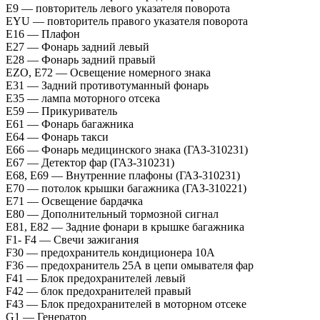
E9 — повторитель левого указателя поворота
EYU — повторитель правого указателя поворота
E16 — Плафон
E27 — Фонарь задний левый
E28 — Фонарь задний правый
EZO, E72 — Освещение номерного знака
E31 — Задний противотуманный фонарь
E35 — лампа моторного отсека
E59 — Прикуриватель
E61 — Фонарь багажника
E64 — Фонарь такси
Е66 — Фонарь медицинского знака (ГАЗ-310231)
Е67 — Детектор фар (ГАЗ-310231)
Е68, Е69 — Внутренние плафоны (ГАЗ-310231)
Е70 — потолок крышки багажника (ГАЗ-310221)
E71 — Освещение бардачка
E80 — Дополнительный тормозной сигнал
E81, E82 — Задние фонари в крышке багажника
F1- F4 — Свечи зажигания
F30 — предохранитель кондиционера 10А
F36 — предохранитель 25А в цепи омывателя фар
F41 — Блок предохранителей левый
F42 — блок предохранителей правый
F43 — Блок предохранителей в моторном отсеке
G1 — Генератор