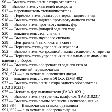
S6 — Выключатель вентилятора отопителя
S9 — Выключатель указателей поворота
S12 — переключатель стеклоочистителя
S15 — Переключатель резисторов зеркал заднего вида
S18 — Выключатель заднего противотуманного света
S19 — Выключатель противотуманных фар
S29 — Выключатель фонарей заднего хода
S30 — выключатель стоп-сигнала
S36 — Выключатель звукового сигнала
S39 — Центральный выключатель света
S50 — Переключатель управления зеркалом
S52 — Выключатель контрольной лампы стояночного тормоза
S54 — Переключатель управления сигнальными лампами на
панели приборов
S61 — Выключатель обогревателя заднего стекла
S63 — Антенный переключатель
S70, S71 — выключатели освещения двери
S72 — выключатель системы ЭПХХ (ЗМЗ-402)
S73 — Выключатель вентилятора заднего обогревателя
(ГАЗ-310231)
S75 — Искатель фар выключателя (ГАЗ-310231)
S76 — Выключатель внутренних плафонов (ГАЗ-310231)
S77 — Выключатель лампы освещения вещевого ящика
S81-S84 — Выключатель стеклоподъемника
S91, S92 — выключатели обогрева сиденья