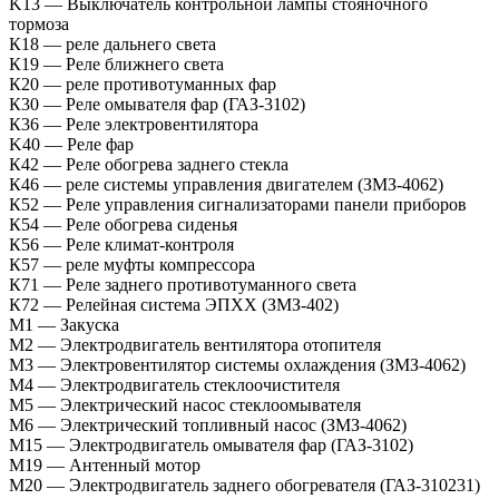
K13 — Выключатель контрольной лампы стояночного
тормоза
К18 — реле дальнего света
К19 — Реле ближнего света
К20 — реле противотуманных фар
К30 — Реле омывателя фар (ГАЗ-3102)
К36 — Реле электровентилятора
K40 — Реле фар
К42 — Реле обогрева заднего стекла
К46 — реле системы управления двигателем (ЗМЗ-4062)
К52 — Реле управления сигнализаторами панели приборов
К54 — Реле обогрева сиденья
К56 — Реле климат-контроля
К57 — реле муфты компрессора
К71 — Реле заднего противотуманного света
К72 — Релейная система ЭПХХ (ЗМЗ-402)
M1 — Закуска
M2 — Электродвигатель вентилятора отопителя
М3 — Электровентилятор системы охлаждения (ЗМЗ-4062)
M4 — Электродвигатель стеклоочистителя
M5 — Электрический насос стеклоомывателя
М6 — Электрический топливный насос (ЗМЗ-4062)
М15 — Электродвигатель омывателя фар (ГАЗ-3102)
M19 — Антенный мотор
М20 — Электродвигатель заднего обогревателя (ГАЗ-310231)