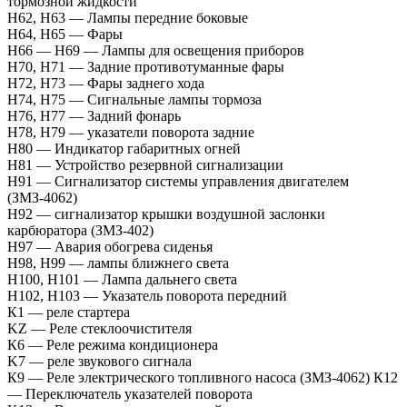
тормозной жидкости
Н62, Н63 — Лампы передние боковые
H64, H65 — Фары
H66 — H69 — Лампы для освещения приборов
H70, H71 — Задние противотуманные фары
H72, H73 — Фары заднего хода
H74, H75 — Сигнальные лампы тормоза
Н76, Н77 — Задний фонарь
H78, H79 — указатели поворота задние
H80 — Индикатор габаритных огней
Н81 — Устройство резервной сигнализации
Н91 — Сигнализатор системы управления двигателем
(ЗМЗ-4062)
Н92 — сигнализатор крышки воздушной заслонки
карбюратора (ЗМЗ-402)
H97 — Авария обогрева сиденья
Н98, Н99 — лампы ближнего света
H100, H101 — Лампа дальнего света
Н102, Н103 — Указатель поворота передний
К1 — реле стартера
KZ — Реле стеклоочистителя
К6 — Реле режима кондиционера
K7 — реле звукового сигнала
К9 — Реле электрического топливного насоса (ЗМЗ-4062) К12
— Переключатель указателей поворота