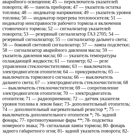
аварийного освещения; 45 — переключатель указателей
поворота; 46 — панель приборов; 47 — указатель остатка
топлива; 48 — индикатор напряжения; 49 — указатель уровня
топлива; 50 — индикатор перегрева теплоносителя; 51 —
индикатор неисправности рабочего тормоза и включения
стояночного тормоза; 52 — сигнализатор указателей
поворота; 53 — резервный сигнализатор ГАЗ 2705; 54 —
резервный сигнализатор; 55 — сигнализатор дальнего света;
56 — боковой световой сигнализатор; 57 — лампа подсветки;
58 — сигнализатор аварийного давления масла; 59 —
указатель давления масла; 60 — указатель температуры
охлаждающей жидкости; 61 — тахометр; 62 — реле
управления стеклоочистителями; 63 — выключатель
электродвигателя отопителя; 64 — прикуриватель; 65 —
выключатель тормозного сигнала; 66 — выключатель
дальнего света; 67 — электродвигатель стеклоочистителя; 68
— выключатель стеклоочистителя; 69 — сопротивление
электродвигателя отопителя; 70 — электродвигатель
отопителя; 71 — радиоприемник; 72 — датчик указателя
уровня топлива в левом баке; 73- дополнительный отопитель;
74 — дополнительный нагревательный резистор *; 75 —
выключатель дополнительного отопителя *; 76- задний
фонарь; 77- противотуманные фары **; 78- подсветка
номерного знака; 79- сигнальная лампа тормоза; 80- фонарь
заднего габаритного огня; 81- задний указатель поворота; 82-