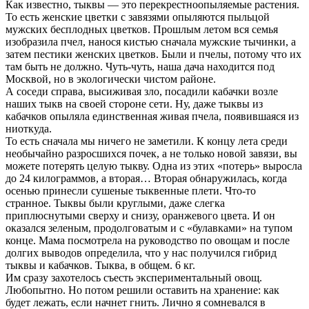
Как известно, тыквы — это перекрестноопыляемые растения.
То есть женские цветки с завязями опыляются пыльцой
мужских бесплодных цветков. Прошлым летом вся семья
изобразила пчел, нанося кистью сначала мужские тычинки, а
затем пестики женских цветков. Были и пчелы, потому что их
там быть не должно. Чуть-чуть, наша дача находится под
Москвой, но в экологически чистом районе.
А соседи справа, высиживая зло, посадили кабачки возле
наших тыкв на своей стороне сети. Ну, даже тыквы из
кабачков опыляла единственная живая пчела, появившаяся из
ниоткуда.
То есть сначала мы ничего не заметили. К концу лета среди
необычайно разросшихся почек, а не только новой завязи, вы
можете потерять целую тыкву. Одна из этих «потерь» выросла
до 24 килограммов, а вторая… Вторая обнаружилась, когда
осенью принесли сушеные тыквенные плети. Что-то
странное. Тыквы были круглыми, даже слегка
приплюснутыми сверху и снизу, оранжевого цвета. И он
оказался зеленым, продолговатым и с «булавками» на тупом
конце. Мама посмотрела на руководство по овощам и после
долгих выводов определила, что у нас получился гибрид
тыквы и кабачков. Тыква, в общем. 6 кг.
Им сразу захотелось съесть экспериментальный овощ.
Любопытно. Но потом решили оставить на хранение: как
будет лежать, если начнет гнить. Лично я сомневался в