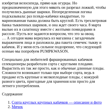
изобретая велосипеда, прямо как огурцы. Но
предназначенную для этого мякоть он разрезал ложкой, чтобы
получились дынные шарики. Неопределенная логика
подсказывала: раз псевдо-кабачки квадратные, то
маринованная тыква должна быть круглой. Есть трехлитровая
банка тыквенных шариков, и она ждет своего часа. 8 марта
вылью их в салатницу вместе с желтыми помидорами в
рассоле. Пусть все задаются вопросом, что это за овощ.
… А сегодня мама вернулась из магазина с загадочным
выражением лица и разложила два пакета семечек: тыкву и
кабачок. И у меня есть сильное подозрение, что следующей
осенью мы попробуем PUMPKWASON.
Специально для любителей фаршированных кабачков
селекционеры разработали сорта с круглыми плодами.
Вырастить их так же просто, как и обычные длинные плоды.
Сложности возникают только при выборе сорта, ведь в
продаже есть крупные и мелкоплодные плоды, с кожурой
разного цвета, пригодные для хранения или просто для
летнего употребления.
Содержание
Сорта круглых крупных кабачков — описание и фото
Мячик