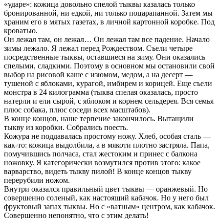
«ударе»: кожица довольно спелой тыквы казалась только
бронированной, ни едкой, ни только поцарапанной. Затем мы
храним его в мятых газетах, в личной картонной коробке. Под
кроватью.
Он лежал там, он лежал… Он лежал там все падение. Начало
зимы лежало. Я лежал перед Рождеством. Съели четыре
посредственные тыквы, оставшиеся на зиму. Они оказались
спелыми, сладкими. Поэтому в основном мы остановили свой
выбор на рисовой каше с изюмом, медом, а на десерт —
тушеной с яблоками, курагой, имбирем и корицей. Еще съели
монстра в 24 килограмма (тыква спелая оказалась, просто
натерли и ели сырой, с яблоком и корнем сельдерея. Вся семья
плюс собака, плюс соседи всех масштабов).
В конце концов, наше терпение закончилось. Вытащили
тыкву из коробки. Собрались поесть.
Кожура не поддавалась простому ножу. Хлеб, особая сталь —
как-то: кожица выдолбила, а в мякоти плотно застряла. Папа,
помучившись полчаса, стал жестоким и принес с балкона
ножовку. Я категорически возмутился против этого: какое
варварство, видеть тыкву пилой! В конце концов тыкву
перерубили ножом.
Внутри оказался правильный цвет тыквы — оранжевый. Но
совершенно соленый, как настоящий кабачок. Но у него был
фруктовый запах тыквы. Но с «ватным» центром, как кабачок.
Совершенно непонятно, что с этим делать!