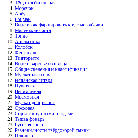
Тёща хлебосольная
Морячок
Арбуз
Боцман
Видео: как фаршировать круглые кабачки
Маленькие сорта
Тондо
Апельсинка
Колобок
Фестиваль
Тинторетто
Видео: варенье из овоща
Общие сведения и классификация
Мускатная тыква
Испанская гитара
Цукатная
Витаминная
Мраморная
Мускат де прованс
Ореховая
Сорта с крупными плодами
Тыква фонарь
Русская каша
Разновидности твёрдокорой тыквы
Плюшка