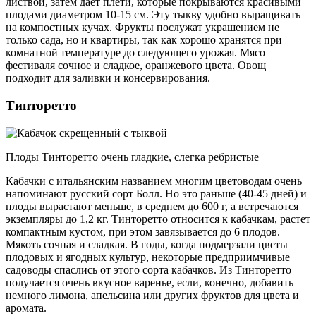
листвой, затем дает плети, которые покрываются красивыми
плодами диаметром 10-15 см. Эту тыкву удобно выращивать
на компостных кучах. Фрукты послужат украшением не
только сада, но и квартиры, так как хорошо хранятся при
комнатной температуре до следующего урожая. Мясо
фестиваля сочное и сладкое, оранжевого цвета. Овощ
подходит для заливки и консервирования.
Тинторетто
Плоды Тинторетто очень гладкие, слегка ребристые
Кабачки с итальянским названием многим цветоводам очень
напоминают русский сорт Болл. Но это раньше (40-45 дней) и
плоды вырастают меньше, в среднем до 600 г, а встречаются
экземпляры до 1,2 кг. Тинторетто относится к кабачкам, растет
компактным кустом, при этом завязывается до 6 плодов.
Мякоть сочная и сладкая. В годы, когда подмерзали цветы
плодовых и ягодных культур, некоторые предприимчивые
садоводы спаслись от этого сорта кабачков. Из Тинторетто
получается очень вкусное варенье, если, конечно, добавить
немного лимона, апельсина или других фруктов для цвета и
аромата.