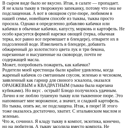
В сыром виде было не вкусно. Итак, в салате — пропадает.
Я не клала тыкву в творожную запеканку, потому что она не
подслащенная. А вот в овощном супе-пюре, любимом в
нашей семье, новейшем способе из тыквы, тыква просто
просила. Однако я определенно добавляю кабачки или
кабачки в обычные кабачки, капусту, морковь и картофель. Не
особо красуется формой нарезки овощей (терка, обычная
терка, все равно все перемешает в блендере), отварите их в
подсоленной воде. Измельчить в блендере, добавить
обжаренный до золотистого цвета лук и три бекона,
нарезанные и высушенные на сковороде, почти не
содержащей масла.
Может, попробовать пожарить, как кабачки?
Родители моей крестницы были крайне удивлены, когда
жареный кабачок со сметанным соусом, зеленью и чесноком,
заявленный как гарнир для свиного эскалопа, оказался
ОРАНЖЕВЫМ и КВАДРАТНЫМ (тыква была нарезана
кубиками). Но вкус . острый! Блюдо получилось удачным.
Лично я не люблю тушеную тыкву или тыквенное пюре. Это
напоминает мне мороженое, а значит, и сладкий картофель.
Но тыква, опять же, не подслащена. Итак, в пюре! И этого
тоже оказалось достаточно, хватит. С итальянским маслом и
зеленью.
Что ж, сочинил. Я кладу тыкву в компот, экзотика, конечно,
но на любителя. А тыкву засолила вместо компота. Не