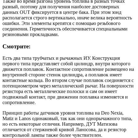
Также во время разгона уровень топлива в разных точках
разный, поэтому для получения наиболее достоверных
данных OUT фиксируется в центре бака. При этом зонд
располагается строго вертикально, иначе велика вероятность
ошибки. Эти элементы крепятся с помощью резьбового
соединения. Герметичность обеспечивается специальными
резиновыми прокладками.
Смотрите:
Есть два типа трубчатых и рычажных ИУ. Конструкция
первого типа представляет собой цилиндр, внутри которого
движется поплавок. Контактное сопротивление размещено на
внутренней стороне стенок цилиндра, а поплавок имеет
контактные кольца. Во втором случае поплавок соединяется с
потенциометром через металлический рычаг. На поверхности
резистора есть металлические полоски и сам он имеет
подвижный контакт, при движении поплавка изменяется и
сопротивление.
Принцип работы датчиков уровня топлива на Deo Nexia,
Matiz и Lanos одинаковый, так как они однорычажного типа,
но есть некоторые отличия. Например, ДУТ Матизова
отличается от стержневой кривой Ланосова, да и резистор
контрольной лампы также более чувствителен.