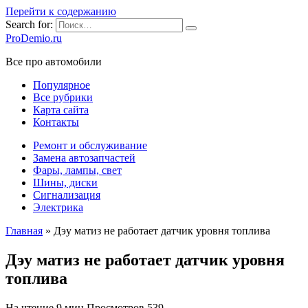
Перейти к содержанию
Search for:
ProDemio.ru
Все про автомобили
Популярное
Все рубрики
Карта сайта
Контакты
Ремонт и обслуживание
Замена автозапчастей
Фары, лампы, свет
Шины, диски
Сигнализация
Электрика
Главная
»
Дэу матиз не работает датчик уровня топлива
Дэу матиз не работает датчик уровня
топлива
На чтение
9 мин
Просмотров
539