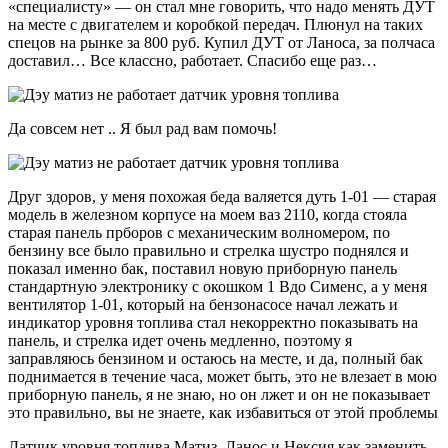
«специалисту» — он стал мне говорить, что надо менять ДУТ
на месте с двигателем и коробкой передач. Плюнул на таких
спецов на рынке за 800 руб. Купил ДУТ от Ланоса, за полчаса
доставил… Все классно, работает. Спасибо еще раз…
Да совсем нет .. Я был рад вам помочь!
Друг здоров, у меня похожая беда валяется дуть 1-01 — старая
модель в железном корпусе на моем ваз 2110, когда стояла
старая панель прборов с механическим волномером, по
бензину все было правильно и стрелка шустро поднялся и
показал именно бак, поставил новую приборную панель
стандартную электронику с окошком 1 Вдо Сименс, а у меня
вентилятор 1-01, который на бензонасосе начал лежать и
индикатор уровня топлива стал некорректно показывать на
панель, и стрелка идет очень медленно, поэтому я
заправляюсь бензином и остаюсь на месте, и да, полный бак
поднимается в течение часа, может быть, это не влезает в мою
приборную панель, я не знаю, но он лжет и он не показывает
это правильно, вы не знаете, как избавиться от этой проблемы
Датчик уровня топлива Матиз, Ланос и Нексия как заменить