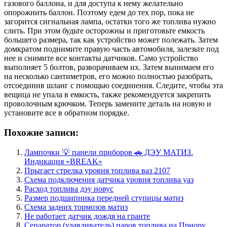
газового баллона, и для доступа к нему желательно
опорожнить баллон. Поэтому едем до тех пор, пока не
загорится сигнальная лампа, остатки того же топлива нужно
слить. При этом будьте осторожны и приготовьте емкость
большего размера, так как устройство может полежать. Затем
домкратом поднимите правую часть автомобиля, залезьте под
нее и снимите все контакты датчиков. Само устройство
выполняет 5 болтов, разворачиваем их. Затем вынимаем его
на несколько сантиметров, его можно полностью разобрать,
отсоединив шланг с помощью соединения. Следите, чтобы эта
вещица не упала в емкость, также рекомендуется закрепить
проволочным крючком. Теперь замените деталь на новую и
установите все в обратном порядке.
Похожие записи:
Лампочки 💡 панели приборов 🚗 ДЭУ МАТИЗ.
Индикация «BREAK»
Прыгает стрелка уровня топлива ваз 2107
Схема подключения датчика уровня топлива уаз
Расход топлива дэу новус
Размер подшипника передней ступицы матиз
Схема задних тормозов матиз
Не работает датчик дождя на гранте
Сепаратор (улавливатель) паров топлива на Приору.