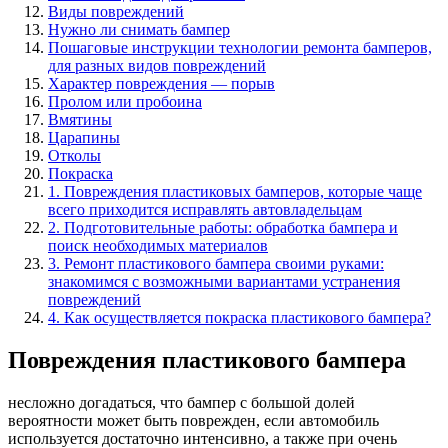
Виды повреждений
Нужно ли снимать бампер
Пошаговые инструкции технологии ремонта бамперов,
для разных видов повреждений
Характер повреждения — порыв
Пролом или пробоина
Вмятины
Царапины
Отколы
Покраска
1. Повреждения пластиковых бамперов, которые чаще
всего приходится исправлять автовладельцам
2. Подготовительные работы: обработка бампера и
поиск необходимых материалов
3. Ремонт пластикового бампера своими руками:
знакомимся с возможными вариантами устранения
повреждений
4. Как осуществляется покраска пластикового бампера?
Повреждения пластикового бампера
несложно догадаться, что бампер с большой долей
вероятности может быть поврежден, если автомобиль
используется достаточно интенсивно, а также при очень