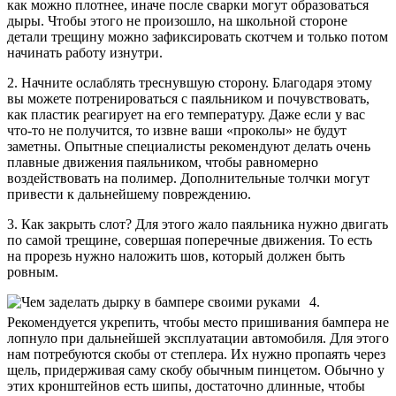
как можно плотнее, иначе после сварки могут образоваться
дыры. Чтобы этого не произошло, на школьной стороне
детали трещину можно зафиксировать скотчем и только потом
начинать работу изнутри.
2. Начните ослаблять треснувшую сторону. Благодаря этому
вы можете потренироваться с паяльником и почувствовать,
как пластик реагирует на его температуру. Даже если у вас
что-то не получится, то извне ваши «проколы» не будут
заметны. Опытные специалисты рекомендуют делать очень
плавные движения паяльником, чтобы равномерно
воздействовать на полимер. Дополнительные толчки могут
привести к дальнейшему повреждению.
3. Как закрыть слот? Для этого жало паяльника нужно двигать
по самой трещине, совершая поперечные движения. То есть
на прорезь нужно наложить шов, который должен быть
ровным.
4.
Рекомендуется укрепить, чтобы место пришивания бампера не
лопнуло при дальнейшей эксплуатации автомобиля. Для этого
нам потребуются скобы от степлера. Их нужно пропаять через
щель, придерживая саму скобу обычным пинцетом. Обычно у
этих кронштейнов есть шипы, достаточно длинные, чтобы