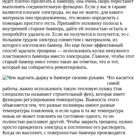
будет плотно прилегать к бамперу, она очень скоро перестанет
выполнять соединительную функцию. Если у вас в гараже
валяются плоские электроды, но вы не знаете, для какого
материала они предназначены, это можно определить с
помощью простого теста. Припаяйте половину полосы к
внутренней стороне бампера, дайте ей полностью остыть и
попробуйте удалить ее. Если не получится и получится, то с
большим трудом электрод совместим с материалом, из
которого изготовлен бампер. Но еще более эффективный
способ заделать трещины — использовать куски ненужного
пластикового бампера вместо электродов. Главное, чтобы этот
старый бампер имел точно такие же отметки, что и тот,
который вы собираетесь ремонтировать.
Что касается
самой
работы, важно использовать такую ​​тепловую пушку (так
специалисты называют строительный фен), которая имеет
функцию регулирования температуры. Важность этого
объясняется тем, что разные полимеры имеют разные
температуры плавления, и если одна и та же температура
никак не может повлиять на состояние одного, то он
полностью расплавит другой. Чтобы закрыть трещину, нужно
просто прикрепить электрод и постепенно его растворить.
Когда он высохнет, с поверхностью бампера производятся