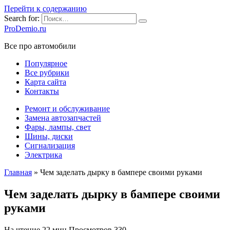
Перейти к содержанию
Search for:
ProDemio.ru
Все про автомобили
Популярное
Все рубрики
Карта сайта
Контакты
Ремонт и обслуживание
Замена автозапчастей
Фары, лампы, свет
Шины, диски
Сигнализация
Электрика
Главная
»
Чем заделать дырку в бампере своими руками
Чем заделать дырку в бампере своими
руками
На чтение
22 мин
Просмотров
330