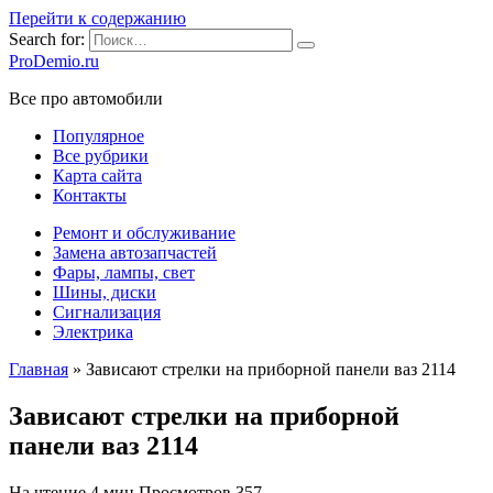
Перейти к содержанию
Search for:
ProDemio.ru
Все про автомобили
Популярное
Все рубрики
Карта сайта
Контакты
Ремонт и обслуживание
Замена автозапчастей
Фары, лампы, свет
Шины, диски
Сигнализация
Электрика
Главная
»
Зависают стрелки на приборной панели ваз 2114
Зависают стрелки на приборной
панели ваз 2114
На чтение
4 мин
Просмотров
357