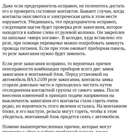
Даже если предохранитель исправен, не поленитесь достать
его и проверить состояние контактов. Бывают случаи, когда
контакты окисляются и электрическая цепь в этом месте
нарушается. Убедившись, что предохранитель исправен,
следующим шагом будет проверка реле зажигания, которое
находится в кабине слева от рулевой колонки. Он закреплен
на шпильке «вверх ногами». В колодке, куда вставлено это
реле, при помощи перемычки можно попробовать замкнуть
провода питания. Если при этом оживает приборная панель,
то реле зажигания нужно будет заменить.
Если реле зажигания исправно, то вероятных причин
неисправности комбинации приборов всего две: замок
зажигания и монтажный блок. Перед установкой на
автомобиль ВАЗ-2109 реле зажигания, контакты замка
сгорали довольно часто и приходилось чистить путем
отсоединения контактной группы от самого замка. После
внесения изменений в принцип подачи напряжения на
выключатель зажигания его контакты стали гореть очень
редко, но вероятность этого явления осталась. На монтажном
блоке, в его выступе, рельсы могут гореть, чтобы в этом
убедиться, монтажный блок придется снять с автомобиля.
Помимо вышеперечисленных причин, которые могут
привести к сбою в работе приборной панели, также