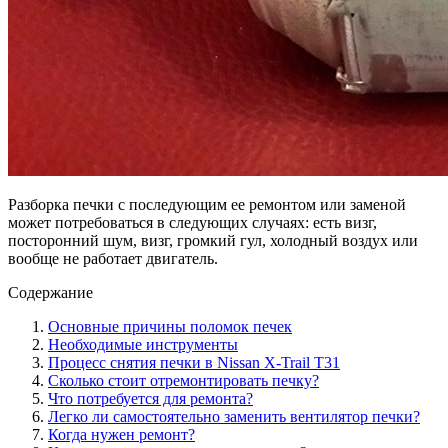
Разборка печки с последующим ее ремонтом или заменой
может потребоваться в следующих случаях: есть визг,
посторонний шум, визг, громкий гул, холодный воздух или
вообще не работает двигатель.
Содержание
Основные причины поломок печек
Необходимые инструменты
Процесс снятия печки в Nissan X-Trail T31
Сколько стоит отремонтировать печку?
Что потребуется для ремонта?
Легко ли самостоятельно заменить вентилятор печки?
Когда нужен ремонт?