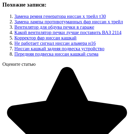
Похожие записи:
Замена ремня генератора ниссан х трейл т30
Замена лампы противотуманных фар ниссан х трейл
Вентилятор для обдува печки в гараже
Какой вентилятор печки лучше поставить ВАЗ 2114
Корректор фар ниссан кашкай
Не работает сигнал ниссан альмера н16
Ниссан кашкай задняя подвеска устройство
Передняя подвеска ниссан кашкай схема
Оцените статью