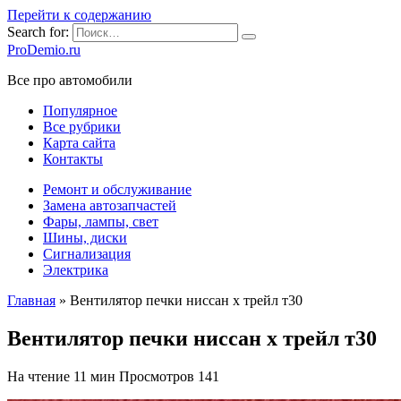
Перейти к содержанию
Search for:
ProDemio.ru
Все про автомобили
Популярное
Все рубрики
Карта сайта
Контакты
Ремонт и обслуживание
Замена автозапчастей
Фары, лампы, свет
Шины, диски
Сигнализация
Электрика
Главная
»
Вентилятор печки ниссан х трейл т30
Вентилятор печки ниссан х трейл т30
На чтение
11 мин
Просмотров
141