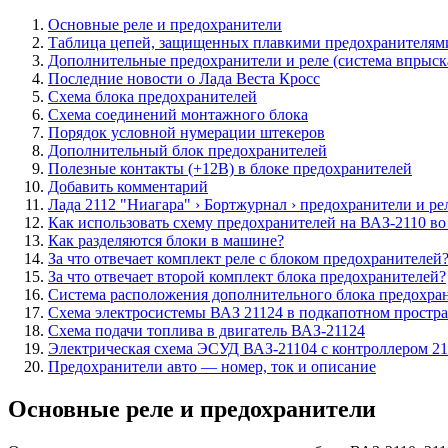
Основные реле и предохранители
Таблица цепей, защищенных плавкими предохранителями
Дополнительные предохранители и реле (система впрыск
Последние новости о Лада Веста Кросс
Схема блока предохранителей
Схема соединений монтажного блока
Порядок условной нумерации штекеров
Дополнительный блок предохранителей
Полезные контакты (+12В) в блоке предохранителей
Добавить комментарий
Лада 2112 "Ниагара" › Бортжурнал › предохранители и ре
Как использовать схему предохранителей на ВАЗ-2110 в
Как разделяются блоки в машине?
За что отвечает комплект реле с блоком предохранителей
За что отвечает второй комплект блока предохранителей?
Система расположения дополнительного блока предохра
Схема электросистемы ВАЗ 21124 в подкапотном простра
Схема подачи топлива в двигатель ВАЗ-21124
Электрическая схема ЭСУД ВАЗ-21104 с контроллером 21
Предохранители авто — номер, ток и описание
Основные реле и предохранители