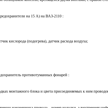
едохранители на 15 А) на ВАЗ-2110 :
тчик кислорода (подогрева), датчик расхода воздуха;
едохранитель противотуманных фонарей :
дках монтажного блока и цвета присоединяемых к ним проводов
чении наконечника провода – номер колодки, а внутренняя цифр