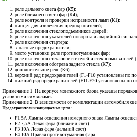
реле дальнего света фар (К5);
реле ближнего света фар (К4);
реле контроля и проверки исправности ламп (К1);
пинцет для извлечения предохранителей;
реле включения стеклоподъемников дверей;
реле включения указателей поворота и аварийной сигнал
реле включения стартера;
запасные предохранители;
место установки реле противотуманных фар;
реле включения стеклоочистителей и стекпоомывателей (
реле включения обогрева заднего стекла (К7);
дополнительное реле (К6);
верхний ряд предохранителей (F1-F10 установлены по по
нижний ряд предохранителей (F11-F20 установлены по по
Примечание 1. На корпусе монтажного блока указаны порядко
условными символами.
Примечание 2. В зависимости от комплектации автомобиля св
Предохранители и защищаемые цепи
:
F1 5А Лампы освещения номерного знака Лампы освещени
F2 7,5А Левая фара (ближний свет)
F3 10А Левая фара (дальний свет)
F4 10А Правая противотуманная фара