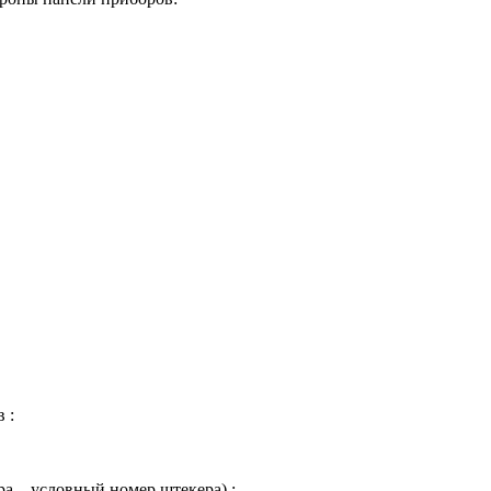
 :
а – условный номер штекера) :