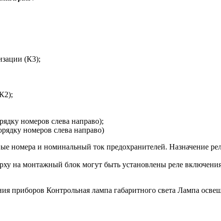
изации (К3);
К2);
рядку номеров слева направо);
рядку номеров слева направо)
вые номера и номинальный ток предохранителей. Назначение р
ерху на монтажный блок могут быть установлены реле включени
я приборов Контрольная лампа габаритного света Лампа освещ