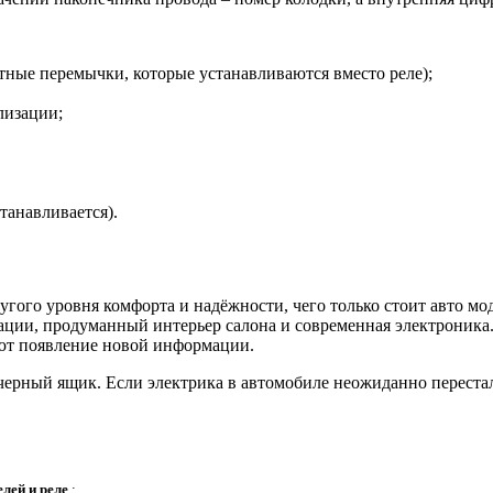
тные перемычки, которые устанавливаются вместо реле);
лизации;
танавливается).
ого уровня комфорта и надёжности, чего только стоит авто мод
ации, продуманный интерьер салона и современная электроника. 
ют появление новой информации.
черный ящик. Если электрика в автомобиле неожиданно перестал
лей и реле
: