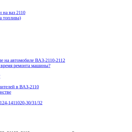
 на ваз 2110
а топлива)
ле на автомобиле ВАЗ-2110-2112
о время ремонта машины?
?
нителей в ВАЗ-2110
нстве
124-1411020-30/31/32