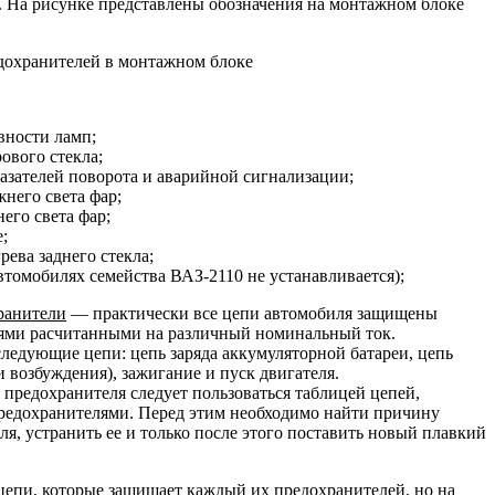
е. На рисунке представлены обозначения на монтажном блоке
дохранителей в монтажном блоке
вности ламп;
рового стекла;
казателей поворота и аварийной сигнализации;
него света фар;
его света фар;
;
рева заднего стекла;
автомобилях семейства ВАЗ-2110 не устанавливается);
ранители
— практически все цепи автомобиля защищены
ями расчитанными на различный номинальный ток.
ледующие цепи: цепь заряда аккумуляторной батареи, цепь
 возбуждения), зажигание и пуск двигателя.
 предохранителя следует пользоваться таблицей цепей,
едохранителями. Перед этим необходимо найти причину
я, устранить ее и только после этого поставить новый плавкий
цепи, которые защищает каждый их предохранителей, но на