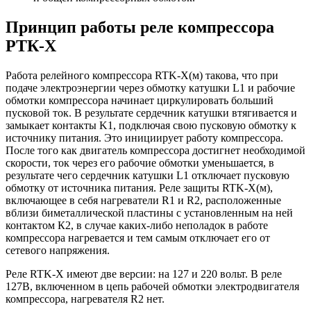
Принцип работы реле компрессора
РТК-Х
Работа релейного компрессора RTK-X(м) такова, что при
подаче электроэнергии через обмотку катушки L1 и рабочие
обмотки компрессора начинает циркулировать больший
пусковой ток. В результате сердечник катушки втягивается и
замыкает контакты K1, подключая свою пусковую обмотку к
источнику питания. Это инициирует работу компрессора.
После того как двигатель компрессора достигнет необходимой
скорости, ток через его рабочие обмотки уменьшается, в
результате чего сердечник катушки L1 отключает пусковую
обмотку от источника питания. Реле защиты RTK-X(м),
включающее в себя нагреватели R1 и R2, расположенные
вблизи биметаллической пластины с установленным на ней
контактом К2, в случае каких-либо неполадок в работе
компрессора нагревается и тем самым отключает его от
сетевого напряжения.
Реле RTK-X имеют две версии: на 127 и 220 вольт. В реле
127В, включенном в цепь рабочей обмотки электродвигателя
компрессора, нагревателя R2 нет.