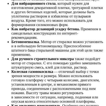
Для вибрационного стола
, который нужен для
изготовления декоративной плитки, тротуарной плитки
и других бетонных изделий, которые должны быть
уплотнены раствором и избавлены от пузырьков
воздуха. Кроме того, его можно использовать для
формирования силиконовых форм.
Как вибратор делающий усадку бетона.
Применим в
самодельных конструкциях по интернет-
рекомендациям.
Бетономешалка
. Мотор от стиралки можно установить
и в небольшую бетономешалку. Приспособление
штатного бака стиральной машины для этой цели также
применимо.
Для ручного строительного миксера
также подойдет
мотор от стиралки. С его помощью удобно замешивать
штукатурную смесь, клей для плитки, раствор.
Колесная газонокосилка
— отличный выбор с точки
зрения мощности и размера. Можно использовать
готовую платформу с четырьмя колесами, двигателем,
установленным в центре, и механизмом прямого
привода, соединенным с расположенными под ним
ножами. Высоту травы можно регулировать
в зависимости от ситуации, например, поднимая или
опуская колеса относительно основной платформы.
Как мельница-измельчитель.
Особенно она полезна