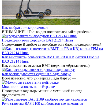
Как выбрать электросамокат
ВНИМАНИЕ!!! Только для посетителей сайта prodemio —
Предохранители форсунок ВАЗ 21214 Нива
Содержание В любом автомобиле есть блок предохранителей
Как выставить (совместить ВМТ на РВ и КВ) метки ГРМ на
ВАЗ 21214 Нива
Как совместить отметки ВМТ (верхняя мёртвая точка)
Как раскладываются сиденья в лада ларгус
Всем известно, что универсал Лада Ларгус —
Можно ли газовать на нейтралке
Некоторые владельцы машин с механикой иногда
предпочитают
Реле стартера ВАЗ 2109 карбюратор где находится