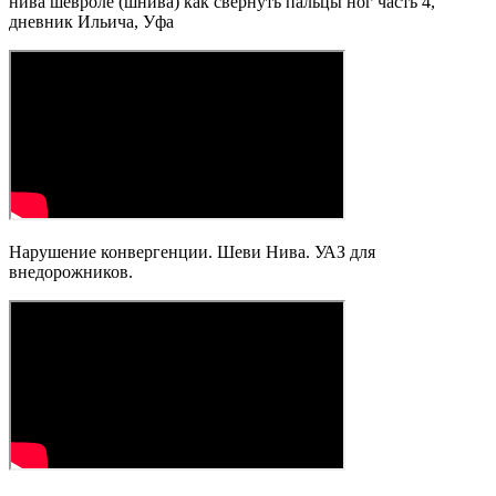
нива шевроле (шнива) как свернуть пальцы ног часть 4,
дневник Ильича, Уфа
Нарушение конвергенции. Шеви Нива. УАЗ для
внедорожников.