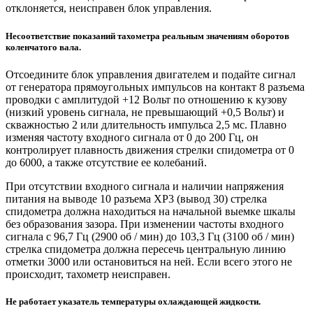
отклоняется, неисправен блок управления.
Несоответствие показаний тахометра реальным значениям оборотов
коленчатого вала.
Отсоедините блок управления двигателем и подайте сигнал
от генератора прямоугольных импульсов на контакт 8 разъема
проводки с амплитудой +12 Вольт по отношению к кузову
(низкий уровень сигнала, не превышающий +0,5 Вольт) и
скважностью 2 или длительность импульса 2,5 мс. Плавно
изменяя частоту входного сигнала от 0 до 200 Гц, он
контролирует плавность движения стрелки спидометра от 0
до 6000, а также отсутствие ее колебаний.
При отсутствии входного сигнала и наличии напряжения
питания на выводе 10 разъема XP3 (вывод 30) стрелка
спидометра должна находиться на начальной выемке шкалы
без образования зазора. При изменении частоты входного
сигнала с 96,7 Гц (2900 об / мин) до 103,3 Гц (3100 об / мин)
стрелка спидометра должна пересечь центральную линию
отметки 3000 или остановиться на ней. Если всего этого не
происходит, тахометр неисправен.
Не работает указатель температуры охлаждающей жидкости.