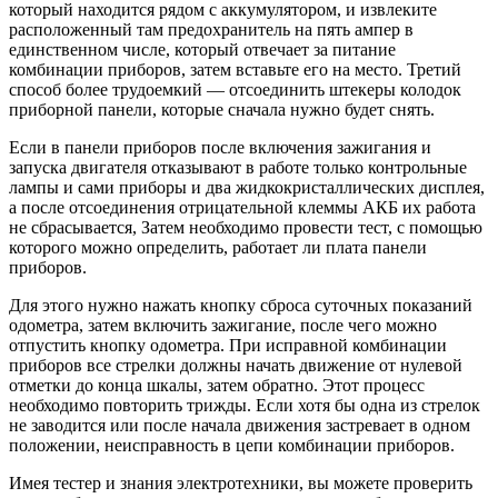
который находится рядом с аккумулятором, и извлеките
расположенный там предохранитель на пять ампер в
единственном числе, который отвечает за питание
комбинации приборов, затем вставьте его на место. Третий
способ более трудоемкий — отсоединить штекеры колодок
приборной панели, которые сначала нужно будет снять.
Если в панели приборов после включения зажигания и
запуска двигателя отказывают в работе только контрольные
лампы и сами приборы и два жидкокристаллических дисплея,
а после отсоединения отрицательной клеммы АКБ их работа
не сбрасывается, Затем необходимо провести тест, с помощью
которого можно определить, работает ли плата панели
приборов.
Для этого нужно нажать кнопку сброса суточных показаний
одометра, затем включить зажигание, после чего можно
отпустить кнопку одометра. При исправной комбинации
приборов все стрелки должны начать движение от нулевой
отметки до конца шкалы, затем обратно. Этот процесс
необходимо повторить трижды. Если хотя бы одна из стрелок
не заводится или после начала движения застревает в одном
положении, неисправность в цепи комбинации приборов.
Имея тестер и знания электротехники, вы можете проверить