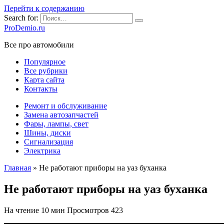
Перейти к содержанию
Search for:
ProDemio.ru
Все про автомобили
Популярное
Все рубрики
Карта сайта
Контакты
Ремонт и обслуживание
Замена автозапчастей
Фары, лампы, свет
Шины, диски
Сигнализация
Электрика
Главная
»
Не работают приборы на уаз буханка
Не работают приборы на уаз буханка
На чтение
10 мин
Просмотров
423