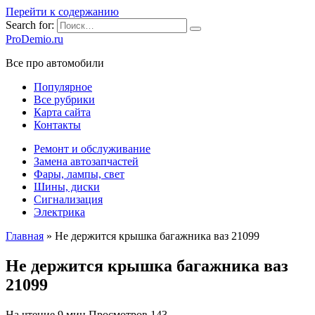
Перейти к содержанию
Search for:
ProDemio.ru
Все про автомобили
Популярное
Все рубрики
Карта сайта
Контакты
Ремонт и обслуживание
Замена автозапчастей
Фары, лампы, свет
Шины, диски
Сигнализация
Электрика
Главная
»
Не держится крышка багажника ваз 21099
Не держится крышка багажника ваз
21099
На чтение
9 мин
Просмотров
143