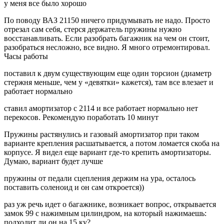
у меня все было хорошо
По поводу ВАЗ 21150 ничего придумывать не надо. Просто
отрезал сам себя, стерся держатель пружины нужно
восстанавливать. Если разобрать багажник на чем он стоит,
разобраться несложно, все видно. Я много отремонтировал.
Часы работы
поставил к двум существующим еще один торсион (диаметр
стержня меньше, чем у «девятки» кажется), там все влезает и
работает нормально
ставил амортизатор с 2114 и все работает нормально нет
перекосов. Рекомендую поработать 10 минут
Пружины растянулись и газовый амортизатор при таком
варианте крепления расшатывается, а потом ломается скоба на
корпусе. Я видел еще вариант где-то крепить амортизаторы.
Думаю, вариант будет лучше
пружины от педали сцепления держим на ура, осталось
поставить соленоид и он сам откроется))
раз уж речь идет о багажнике, возникает вопрос, открывается
замок 99 с нажимным цилиндром, на который нажимаешь:
подходит ли он на 15 ку?