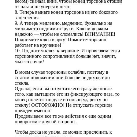
весом) сначала вниз, чтобы конец торсиона отошел
от паза и не уперся в него.
8. Теперь выньте конец торсиона из его бокового
зацепления.
9. А теперь медленно, медленно, буквально на
миллиметр поднимите руки. Ключи держим
надежно — чтобы не сломались! ВНИМАНИЕ!
Поднимите ключ в арку! Помните: торсион
работает на кручение!
10. Подносим ключ к вершине. И проверяем: если
торсионного сопротивления больше нет, значит,
мы его сняли!
В моем случае торсионы ослабли, поэтому в
снятом положении они больше не доходят до
стекла.
Однако, если вы отпустите его сразу же после
того, как вытащите его из фиксирующего паза, то
конец полетит по дуге и сильно ударится по
стеклу! ОСТОРОЖНО! Не отпускать торсион
преждевременно!
Проделываем все те же действия с еще одним
поворотом с другой стороны.
Чтобы доска не упала, ее можно прислонить к