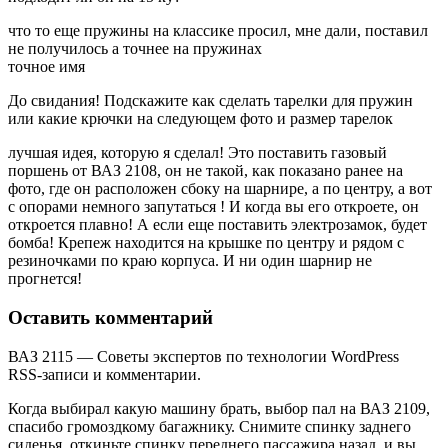
что то еще пружины на классике просил, мне дали, поставил
не получилось а точнее на пружинах
точное имя
До свидания! Подскажите как сделать тарелки для пружин
или какие крючки на следующем фото и размер тарелок
лучшая идея, которую я сделал! Это поставить газовый
поршень от ВАЗ 2108, он не такой, как показано ранее на
фото, где он расположен сбоку на шарнире, а по центру, а вот
с опорами немного запутаться ! И когда вы его откроете, он
откроется плавно! А если еще поставить электрозамок, будет
бомба! Крепеж находится на крышке по центру и рядом с
резиночками по краю корпуса. И ни один шарнир не
прогнется!
Оставить комментарий
ВАЗ 2115 — Советы экспертов по технологии WordPress
RSS-записи и комментарии.
Когда выбирал какую машину брать, выбор пал на ВАЗ 2109,
спасибо громоздкому багажнику. Снимите спинку заднего
сиденья, откиньте спинку переднего пассажира назад, и вы