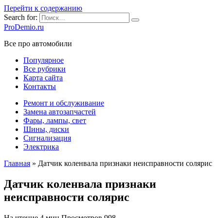
Перейти к содержанию
Search for:
ProDemio.ru
Все про автомобили
Популярное
Все рубрики
Карта сайта
Контакты
Ремонт и обслуживание
Замена автозапчастей
Фары, лампы, свет
Шины, диски
Сигнализация
Электрика
Главная
»
Датчик коленвала признаки неисправности солярис
Датчик коленвала признаки
неисправности солярис
На чтение
4 мин
Просмотров
998