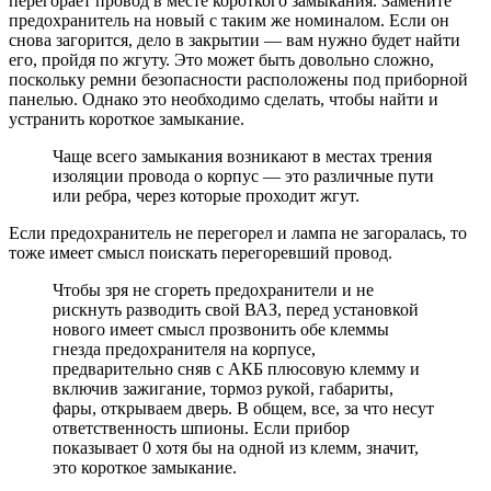
перегорает провод в месте короткого замыкания. Замените
предохранитель на новый с таким же номиналом. Если он
снова загорится, дело в закрытии — вам нужно будет найти
его, пройдя по жгуту. Это может быть довольно сложно,
поскольку ремни безопасности расположены под приборной
панелью. Однако это необходимо сделать, чтобы найти и
устранить короткое замыкание.
Чаще всего замыкания возникают в местах трения
изоляции провода о корпус — это различные пути
или ребра, через которые проходит жгут.
Если предохранитель не перегорел и лампа не загоралась, то
тоже имеет смысл поискать перегоревший провод.
Чтобы зря не сгореть предохранители и не
рискнуть разводить свой ВАЗ, перед установкой
нового имеет смысл прозвонить обе клеммы
гнезда предохранителя на корпусе,
предварительно сняв с АКБ плюсовую клемму и
включив зажигание, тормоз рукой, габариты,
фары, открываем дверь. В общем, все, за что несут
ответственность шпионы. Если прибор
показывает 0 хотя бы на одной из клемм, значит,
это короткое замыкание.