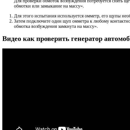
Для проверки обмоток возбуждения потребуется снять ще
обмотки или замыкание на массу».
Для этого испытания используется омметр, его щупы нео
Затем подключите один щуп омметра к любому контактном
обмотка возбуждения замкнута на массу».
Видео как проверить генератор автомо