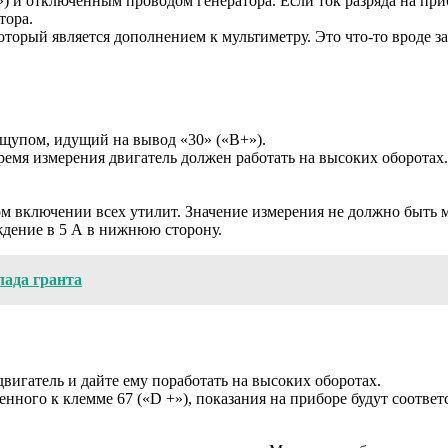
) и отключенным проводом генератора. Если ток разряда на пр
тора.
оторый является дополнением к мультиметру. Это что-то вроде з
 щупом, идущий на вывод «30» («B+»).
 время измерения двигатель должен работать на высоких оборота
 включении всех утилит. Значение измерения не должно быть 
ждение в 5 А в нижнюю сторону.
лада гранта
двигатель и дайте ему поработать на высоких оборотах.
нного к клемме 67 («D +»), показания на приборе будут соотве