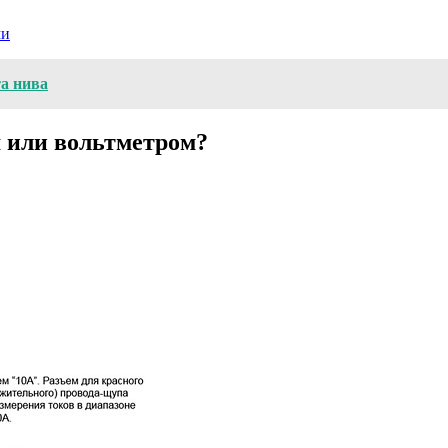
ми
та нива
м или вольтметром?