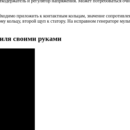
ткодержатель и регулятор напряжения. Может потребоваться очис
бходимо приложить к контактным кольцам, значение сопротивлен
у кольцу, второй щуп к статору. На исправном генераторе мул
биля своими руками