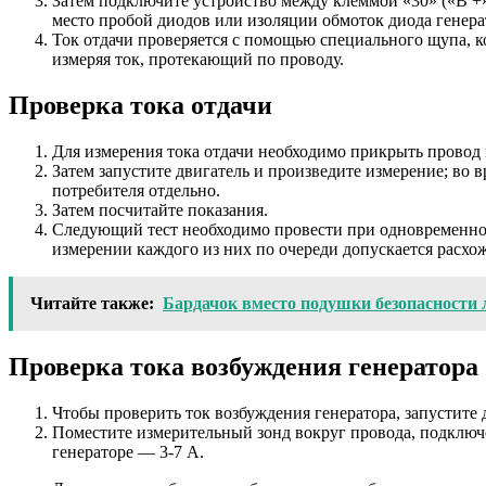
Затем подключите устройство между клеммой «30» («B +»
место пробой диодов или изоляции обмоток диода генера
Ток отдачи проверяется с помощью специального щупа, к
измеряя ток, протекающий по проводу.
Проверка тока отдачи
Для измерения тока отдачи необходимо прикрыть провод
Затем запустите двигатель и произведите измерение; во
потребителя отдельно.
Затем посчитайте показания.
Следующий тест необходимо провести при одновременном
измерении каждого из них по очереди допускается расхо
Читайте также:
Бардачок вместо подушки безопасности 
Проверка тока возбуждения генератора
Чтобы проверить ток возбуждения генератора, запустите 
Поместите измерительный зонд вокруг провода, подключе
генераторе — 3-7 А.