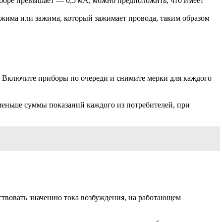
иборе превышает — 0,5 мА, можно предположить, что имеет
ажима или зажима, который зажимает провода, таким образом
х. Включите приборы по очереди и снимите мерки для каждого
меньше суммы показаний каждого из потребителей, при
тствовать значению тока возбуждения, на работающем