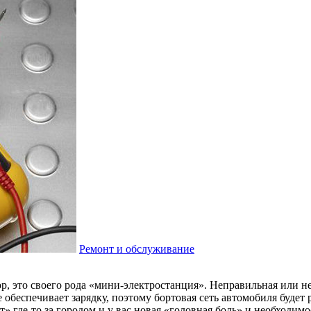
Ремонт и обслуживание
, это своего рода «мини-электростанция». Неправильная или не
 обеспечивает зарядку, поэтому бортовая сеть автомобиля будет 
» где-то за городом и у вас новая «головная боль» и необходимо