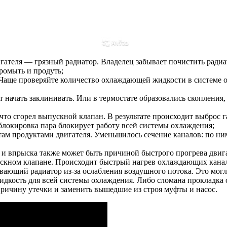
игателя — грязный радиатор. Владелец забывает почистить ради
ромыть и продуть;
. Чаще проверяйте количество охлаждающей жидкости в системе
 начать заклинивать. Или в термостате образовались скопления,
что сгорел выпускной клапан. В результате происходит выброс 
локировка пара блокирует работу всей системы охлаждения;
м продуктами двигателя. Уменьшилось сечение каналов: по ним
и впрыска также может быть причиной быстрого прогрева двигат
скном клапане. Происходит быстрый нагрев охлаждающих канало
вающий радиатор из-за ослабления воздушного потока. Это мог
кость для всей системы охлаждения. Либо сломана прокладка 
причину утечки и заменить вышедшие из строя муфты и насос.