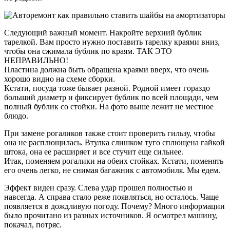
Следующий важный момент. Накройте верхний бублик
тарелкой. Вам просто нужно поставить тарелку краями вниз,
чтобы она сжимала бублик по краям. ТАК ЭТО
НЕПРАВИЛЬНО!
Пластина должна быть обращена краями вверх, что очень
хорошо видно на схеме сборки.
Кстати, посуда тоже бывает разной. Родной имеет гораздо
больший диаметр и фиксирует бублик по всей площади, чем
полный бублик со стойки. На фото выше лежит не местное
блюдо.
При замене рогаликов также стоит проверить гильзу, чтобы
она не расплющилась. Втулка слишком туго сплющена гайкой
штока, она ее расширяет и все стучит еще сильнее.
Итак, поменяем рогалики на обеих стойках. Кстати, поменять
его очень легко, не снимая багажник с автомобиля. Мы едем.
Эффект виден сразу. Слева удар прошел полностью и
навсегда. А справа стало реже появляться, но осталось. Чаще
появляется в дождливую погоду. Почему? Много информации
было прочитано из разных источников. Я осмотрел машину,
покачал, потряс.