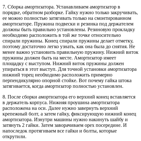
7. Сборка амортизатора. Устанавливаем амортизатор в
порядке, обратном разборке. Гайку нужно только закручивать,
ее можно полностью затягивать только на смонтированном
амортизаторе. Пружина подвески и резинка под держателем
должны быть правильно установлены. Резиновую прокладку
необходимо расположить в той же точке относительно
спирали пружины. Конец спирали пружины делает отметку,
поэтому достаточно легко узнать, как она была до снятия. Не
менее важно установить правильную пружину. Нижний виток
пружины должен быть на месте. Амортизатор имеет
площадку с выступом. Нижний виток пружины должен
упираться в этот выступ. Для точной установки амортизатора
нижний торец необходимо расположить примерно
перпендикулярно опорной стойке. Вот почему гайка штока
затягивается, когда амортизатор полностью установлен.
8. После сборки амортизатора его верхний конец вставляется
в держатель корпуса. Нижняя проушина амортизатора
расположена на оси. Далее нужно завернуть верхний
крепежный болт, а затем гайку, фиксирующую нижний конец
амортизатора. Изнутри машины нужно накинуть шайбу и
затянуть 2 гайки. Затем заворачиваем орех посередине. И
напоследок протягиваем все гайки и болты, которые
открутили.