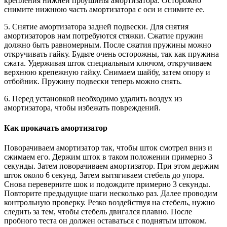
крепления нижней проушины амортизатора. Осторожно
снимите нижнюю часть амортизатора с оси и снимите ее.
5. Снятие амортизатора задней подвески. Для снятия
амортизаторов нам потребуются стяжки. Сжатие пружин
должно быть равномерным. После сжатия пружины можно
откручивать гайку. Будьте очень осторожны, так как пружина
сжата. Удерживая шток специальным ключом, откручиваем
верхнюю крепежную гайку. Снимаем шайбу, затем опору и
отбойник. Пружину подвески теперь можно снять.
6. Перед установкой необходимо удалить воздух из
амортизатора, чтобы избежать повреждений.
Как прокачать амортизатор
Поворачиваем амортизатор так, чтобы шток смотрел вниз и
сжимаем его. Держим шток в таком положении примерно 3
секунды. Затем поворачиваем амортизатор. При этом держим
шток около 6 секунд. Затем вытягиваем стебель до упора.
Снова переверните шок и подождите примерно 3 секунды.
Повторите предыдущие шаги несколько раз. Далее проводим
контрольную проверку. Резко воздействуя на стебель, нужно
следить за тем, чтобы стебель двигался плавно. После
пробного теста он должен оставаться с поднятым штоком.