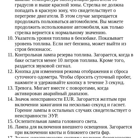
градусов и выше красной зоны. Стрелка не должна
попадать в красную зону, что свидетельствует о
перегреве двигателя. В этом случае запрещается
продолжать пользоваться автомобилем. Вы можете
продолжить использование автомобиля, как только
стрелка вернется к нормальному значению.
Указатель уровня топлива в бензобаке. Показывает
уровень топлива. Если нет бензина, может выйти из
строя бензонасос.
Контрольная лампа резерва топлива. Загорается, когда в
баке остается менее 10 литров топлива. Кроме того,
раздается звуковой сигнал.
Кнопка для изменения режима отображения и сброса
суточного одометра. Чтобы сбросить суточный пробег,
нажмите и удерживайте кнопку в течение 3 секунд.
Тревога. Мигает вместе с поворотами, когда
активирован аварийный диапазон.
Значок неисправности EUR. Загорается желтым при
включении зажигания на несколько секунд и гаснет.
Горение лампы в остальных случаях свидетельствует о
неисправности ЭУР.
Ослепительная лампа головного света.
Лампа для включения внешнего освещения. Загорается
при включении квоты и ближнего света фар.
Значок неисправности системы подушек безопасности.