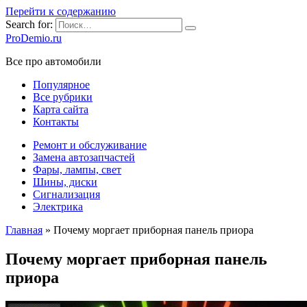
Перейти к содержанию
Search for:
ProDemio.ru
Все про автомобили
Популярное
Все рубрики
Карта сайта
Контакты
Ремонт и обслуживание
Замена автозапчастей
Фары, лампы, свет
Шины, диски
Сигнализация
Электрика
Главная
»
Почему моргает приборная панель приора
Почему моргает приборная панель
приора