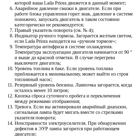
которой ваша Lada Priora движется в данный момент;
Аварийное давление смазки в двигателе. Если при
работе блока управления горит знак, давление в системе
понижено, запускать двигатель в таком состоянии
категорически не рекомендуется;
Правый указатель поворота (см. № 4);
Индикатор ручного тормоза. Загорается желтым светом,
если Lada Priora находится на «ручном тормозе»;
Температура антифриза в системе охлаждения.
Температура эксплуатации двигателя начинается от 90 °
и выше до красной отметки. В случае перегрева
выключите двигатель;
Уровень топлива в баке. Если уровень топлива
приближается к минимальному, может выйти из строя
топливный насос;
Резервный уровень бензина. Лампочка загорается, когда
осталось менее 10 литров;
Кнопка сброса суточного пробега и переключения
между режимами отображения;
Тревога. Если вы активировали аварийный диапазон,
сигнальная лампа будет мигать вместе со стрелками
указателя поворота;
Неисправности электроусилителя. При обнаружении
дефектов в ЭУР лампа загорится при работающем
двигателе;