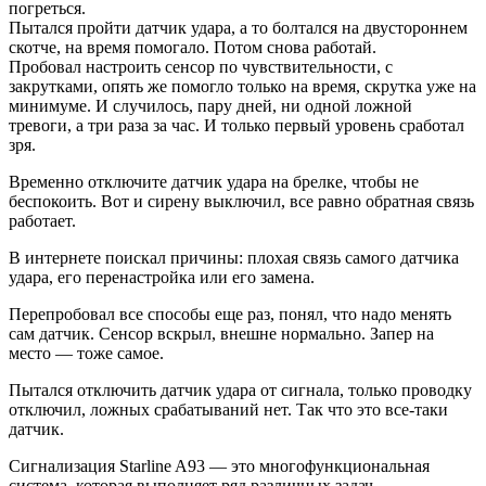
погреться.
Пытался пройти датчик удара, а то болтался на двустороннем
скотче, на время помогало. Потом снова работай.
Пробовал настроить сенсор по чувствительности, с
закрутками, опять же помогло только на время, скрутка уже на
минимуме. И случилось, пару дней, ни одной ложной
тревоги, а три раза за час. И только первый уровень сработал
зря.
Временно отключите датчик удара на брелке, чтобы не
беспокоить. Вот и сирену выключил, все равно обратная связь
работает.
В интернете поискал причины: плохая связь самого датчика
удара, его перенастройка или его замена.
Перепробовал все способы еще раз, понял, что надо менять
сам датчик. Сенсор вскрыл, внешне нормально. Запер на
место — тоже самое.
Пытался отключить датчик удара от сигнала, только проводку
отключил, ложных срабатываний нет. Так что это все-таки
датчик.
Сигнализация Starline A93 — это многофункциональная
система, которая выполняет ряд различных задач.