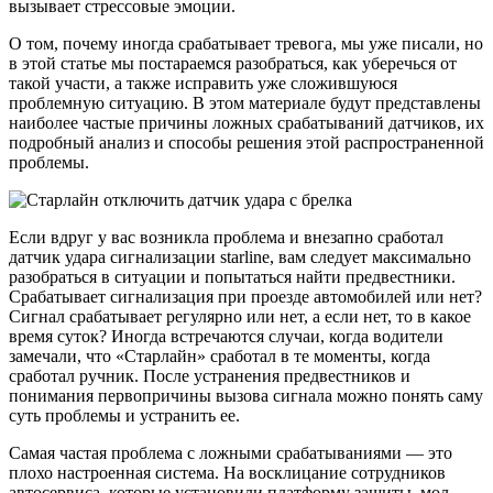
вызывает стрессовые эмоции.
О том, почему иногда срабатывает тревога, мы уже писали, но
в этой статье мы постараемся разобраться, как уберечься от
такой участи, а также исправить уже сложившуюся
проблемную ситуацию. В этом материале будут представлены
наиболее частые причины ложных срабатываний датчиков, их
подробный анализ и способы решения этой распространенной
проблемы.
Если вдруг у вас возникла проблема и внезапно сработал
датчик удара сигнализации starline, вам следует максимально
разобраться в ситуации и попытаться найти предвестники.
Срабатывает сигнализация при проезде автомобилей или нет?
Сигнал срабатывает регулярно или нет, а если нет, то в какое
время суток? Иногда встречаются случаи, когда водители
замечали, что «Старлайн» сработал в те моменты, когда
сработал ручник. После устранения предвестников и
понимания первопричины вызова сигнала можно понять саму
суть проблемы и устранить ее.
Самая частая проблема с ложными срабатываниями — это
плохо настроенная система. На восклицание сотрудников
автосервиса, которые установили платформу защиты, мол,