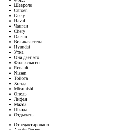
Шевроле
Citroen
Geely
Haval
Чанган
Chery
Datsun
Великая стена
Hyundai
Утка
Она дает это
Фольксваген
Renault
Nissan
Тойота
Хонда
Mitsubishi
Опель
Лифан
Mazda
Шкода
Отдыхать
Отредактировано
Альфа-Ромео