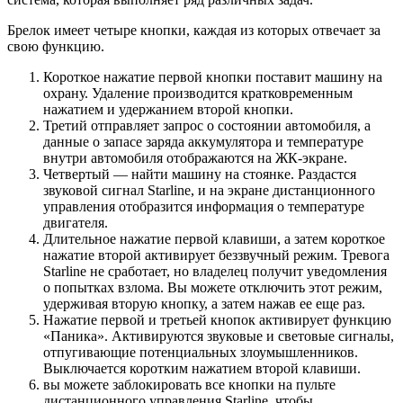
Брелок имеет четыре кнопки, каждая из которых отвечает за
свою функцию.
Короткое нажатие первой кнопки поставит машину на
охрану. Удаление производится кратковременным
нажатием и удержанием второй кнопки.
Третий отправляет запрос о состоянии автомобиля, а
данные о запасе заряда аккумулятора и температуре
внутри автомобиля отображаются на ЖК-экране.
Четвертый — найти машину на стоянке. Раздастся
звуковой сигнал Starline, и на экране дистанционного
управления отобразится информация о температуре
двигателя.
Длительное нажатие первой клавиши, а затем короткое
нажатие второй активирует беззвучный режим. Тревога
Starline не сработает, но владелец получит уведомления
о попытках взлома. Вы можете отключить этот режим,
удерживая вторую кнопку, а затем нажав ее еще раз.
Нажатие первой и третьей кнопок активирует функцию
«Паника». Активируются звуковые и световые сигналы,
отпугивающие потенциальных злоумышленников.
Выключается коротким нажатием второй клавиши.
вы можете заблокировать все кнопки на пульте
дистанционного управления Starline, чтобы