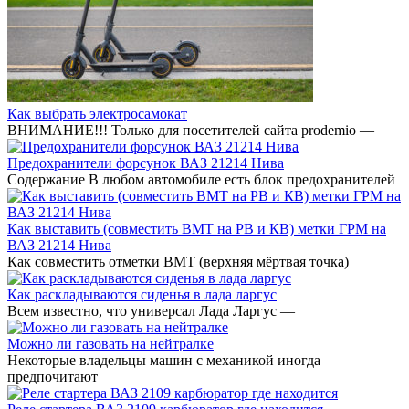
Как выбрать электросамокат
ВНИМАНИЕ!!! Только для посетителей сайта prodemio —
Предохранители форсунок ВАЗ 21214 Нива
Содержание В любом автомобиле есть блок предохранителей
Как выставить (совместить ВМТ на РВ и КВ) метки ГРМ на
ВАЗ 21214 Нива
Как совместить отметки ВМТ (верхняя мёртвая точка)
Как раскладываются сиденья в лада ларгус
Всем известно, что универсал Лада Ларгус —
Можно ли газовать на нейтралке
Некоторые владельцы машин с механикой иногда
предпочитают